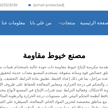
925123039
[email protected]
صفحة الرئيسية
منتجات
من علي بابا
معلومات عنا
مصنع خيوط مقاومة
قدمة مكرسة لإنتاج خيوط مقاومة ذات جودة عالية باستخدام تقنيات م
لق خصائص قوة ومتانة متفوقة. يستخدم المصنع معدات حديثة لتحقيق 
عدة مراحل، بما في ذلك إعداد الخيط، تطبيق مادة الترابط، التجفيف، 
اد، والتحكم في درجة الحرارة، ومعايير المعالجة للحفاظ على ظروف الإ
 الاحتكاك، وفعالية الترابط. تمتد قدرات الإنتاج في المصنع لأنواع مخ
افظ أنظمة التحكم البيئي على مستويات درجة الحرارة والرطوبة المثا
مع مناطق مخصصة لتخزين المواد الخام، المعالجة، السيطرة على الجودة، 
نتجات طوال دورة الإنتاج، مما يضمن التسليم في الوقت المناسب ويحا