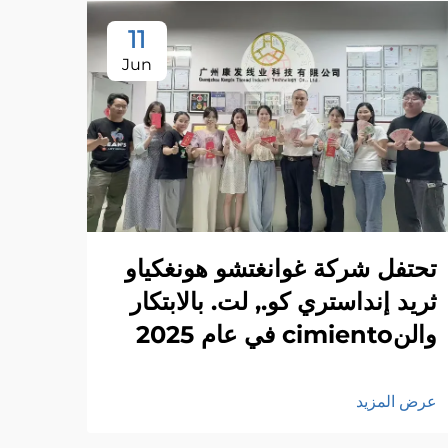
11
Jun
تحتفل شركة غوانغتشو هونغكياو
ثريد إنداستري كو., لت. بالابتكار
والنcimiento في عام 2025
عرض المزيد