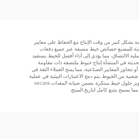
دمة بشكل كبير من وقت الإنتاج مع الحفاظ على معايير
الحديثة للمصنع خصائص خيط متسقة عبر جميع دفعات
لية الالتصاق، مما يؤدي إلى أداء أفضل للخيط. يستفيد
لحديثة في المنشأة إنتاج خيوط ملتصقة ذات مقاومة
و تتجاوز المعايير الصناعية، مما يمنح العملاء الثقة في
عبية من الخيوط. يتم دمج الاعتبارات البيئية في عملية
الإنتاج، مع أنظمة مصممة لتقليل الهدر واستهلاك الطاقة. تدعم خبرة المنشأة التقنية وقدرات البحث تحسين المنتج المستمر وتطوير حلول خيط مبتكرة. يضمن صيانة المعدات secara
مما يسمح بتتبع كامل لتاريخ المنتج.