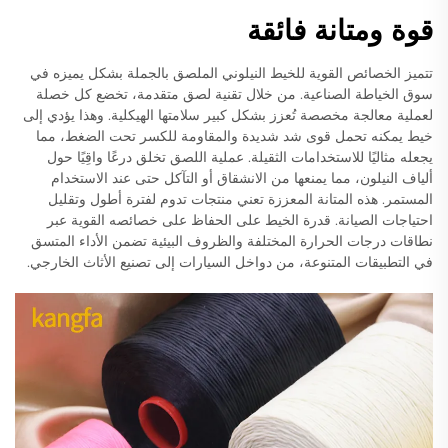
قوة ومتانة فائقة
تتميز الخصائص القوية للخيط النيلوني الملصق بالجملة بشكل يميزه في
سوق الخياطة الصناعية. من خلال تقنية لصق متقدمة، تخضع كل خصلة
لعملية معالجة مخصصة تُعزز بشكل كبير سلامتها الهيكلية. وهذا يؤدي إلى
خيط يمكنه تحمل قوى شد شديدة والمقاومة للكسر تحت الضغط، مما
يجعله مثاليًا للاستخدامات الثقيلة. عملية اللصق تخلق درعًا واقِيًا حول
ألياف النيلون، مما يمنعها من الانشقاق أو التآكل حتى عند الاستخدام
المستمر. هذه المتانة المعززة تعني منتجات تدوم لفترة أطول وتقليل
احتياجات الصيانة. قدرة الخيط على الحفاظ على خصائصه القوية عبر
نطاقات درجات الحرارة المختلفة والظروف البيئية تضمن الأداء المتسق
في التطبيقات المتنوعة، من دواخل السيارات إلى تصنيع الأثاث الخارجي.