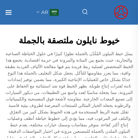
AR
خيوط نايلون ملتصقة بالجملة
يمثل خيط النيلون المُلَدّن بالجملة تطورًا كبيرًا في حلول الخياطة الصناعية
والتجارية، حيث يجمع بين المتانة والمرونة في حزمة اقتصادية. يخضع هذا
الخيط المتخصص لعملية ربط فريدة يتم فيها معالجة الألياف الفردية بطبقة
واقية، مما يعزز مقاومتها للتآكل. يجعل شكل التغليف بالجملة هذا النوع
جذابًا بشكل خاص للعمليات الإنتاجية الكبيرة، مما يضمن توفير إمدادات
ثابتة لفترات إنتاج طويلة. يظهر الخيط قوة شد استثنائية مع الحفاظ على
المرونة، مما يجعله مناسبًا لعدد واسع من التطبيقات، من ديكور السيارات
إلى تصنيع المعدات الخارجية. مقاومته لأشعة فوق البنفسجية والكيميائيات
والرطوبة يجعله الخيار المثالي للمنتجات المعرضة لظروف بيئية قاسية.
تقلل تقنية الربط المستخدمة في هذه الخيوط بشكل كبير من التفرّق
والتلف غير المرغوب فيه، مما يؤدي إلى خطوط خياطة أنظف وعمليات
إنتاج أكثر كفاءة. متوفر بمقاسات وسمك خيارات مختلفة، يقدم خيط
النيلون الملدن بالجملة للمصنعين مرونة في اختيار المواصفات الدقيقة
المطلوبة لتطبيقاتهم الخاصة، بينما يساعد شكل التغليف بالجملة في تقليل