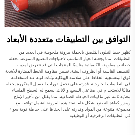
التوافق بين التطبيقات متعددة الأبعاد
يُظهر خيط النيلون المُلصق بالجملة مرونة ملحوظة في العديد من
التطبيقات، مما يجعله الخيار المناسب لاحتياجات التصنيع المتنوعة. تجعله
خصائص مقاومته الكيميائية مناسبًا للمنتجات التي قد تتعرض لمذيبات
التنظيف القاسية أو الظروف البيئية. تضمن مقاومة الخيط الممتازة للأشعة
فوق البنفسجية الحفاظ على سلامته الهيكلية وثبات لونه عند استخدامه
في التطبيقات الخارجية. قدرته على تحمل دورات الغسيل المتكررة يجعله
مثاليًا للاستخدام في صناعتي النسيج والأثاث. يسمح له السطح الملساء
بتغذية ثابتة عبر ماكينات الخياطة الصناعية، مما يقلل من تأخير الإنتاج
ويعزز كفاءة التصنيع بشكل عام. تمتد هذه المرونة لتشمل توافقه مع
مجموعة متنوعة من المواد وقدرته على الحفاظ على خياطة قوية سواء
في التطبيقات الزخرفية أو الوظيفية.