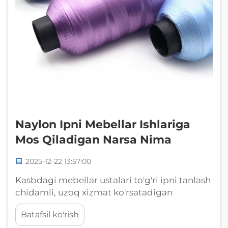
Naylon Ipni Mebellar Ishlariga
Mos Qiladigan Narsa Nima
2025-12-22 13:57:00
Kasbdagi mebellar ustalari to'g'ri ipni tanlash
chidamli, uzoq xizmat ko'rsatadigan
buyumni yaratish hamda erta ishdan chiqqan
Batafsil ko'rish
birortasini ajratib turgan farq ekanini