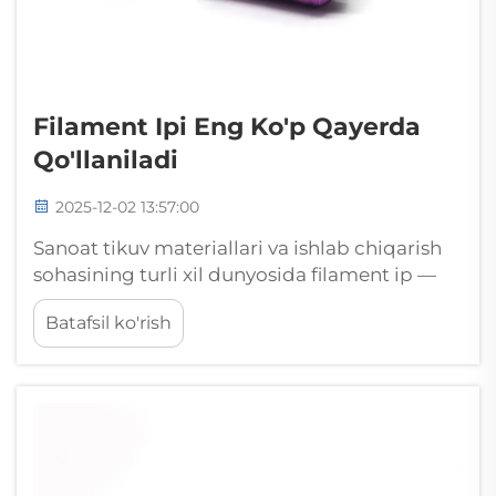
Filament Ipi Eng Ko'p Qayerda
Qo'llaniladi
2025-12-02 13:57:00
Sanoat tikuv materiallari va ishlab chiqarish
sohasining turli xil dunyosida filament ip —
bu juda moslashtiriluvchan hamda asosiy
Batafsil ko'rish
komponentlardan biri bo'lib, u doimiy
sintetik tolalardan iborat bo'lib, odatda
poliester, nylon yoki boshqa...