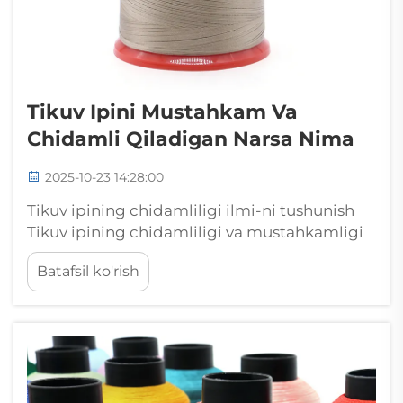
Tikuv Ipini Mustahkam Va
Chidamli Qiladigan Narsa Nima
2025-10-23 14:28:00
Tikuv ipining chidamliligi ilmi-ni tushunish
Tikuv ipining chidamliligi va mustahkamligi
tikilgan mahsulotning sifati va xizmat
Batafsil ko'rish
ko'rsatish muddatini aniqlashda muhim rol
o'ynaydi. Kiyim-kechaklar va mebellardan
tortib, sanoat sohasigacha bo'lgan duch
kelishlarda mahsulotning butunligi...