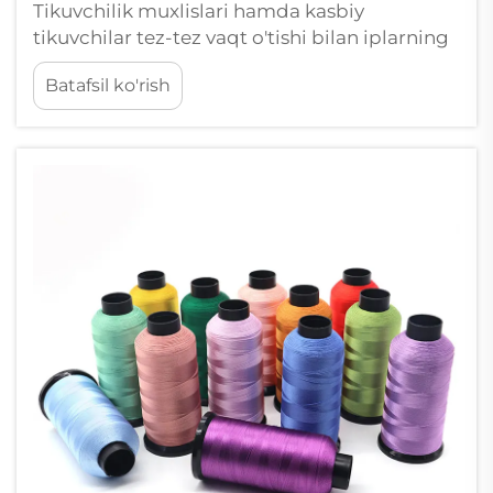
Tikuvchilik muxlislari hamda kasbiy
tikuvchilar tez-tez vaqt o'tishi bilan iplarning
ranglarini yo'qotishi bilan bog'liq
Batafsil ko'rish
muammolarga duch keladi. Siz
mehnatkashlik bilan tayyorlangan nozik
buyumlar yaratayotganingizda yoki sanoat
tikuv loyihalarida ishlamoqda bo'lsangiz
ham, boy ok...