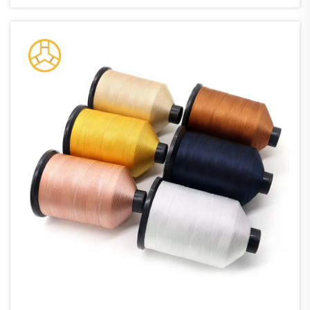
tushunadi. Mavjud turli ip materiallari orasida
naylon ip afzal ko'riladigan sifatda...