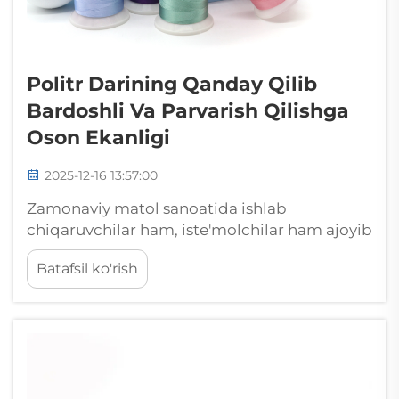
Politr Darining Qanday Qilib
Bardoshli Va Parvarish Qilishga
Oson Ekanligi
2025-12-16 13:57:00
Zamonaviy matol sanoatida ishlab
chiqaruvchilar ham, iste'molchilar ham ajoyib
chidamlilikni minimal parvarish talablari
Batafsil ko'rish
bilan birlashtiruvchi materiallarni izlaydi.
Polietilen ip moda kiyimlardan tortib turli
sohalarda yetakchi tanlov sifatida o'sib
bormoqda...