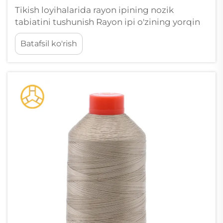
Tikish loyihalarida rayon ipining nozik
tabiatini tushunish Rayon ipi o'zining yorqin
ko'rinishi va silliq toza tushishi tufayli
Batafsil ko'rish
tikuvchilar orasida tobora mashhurroq
bo'lyapti. Biroq, ko'plab hunarmandlar rayon
ipining uzilishi kabi bezovta qiluvchi
muammolarga duch keladi...