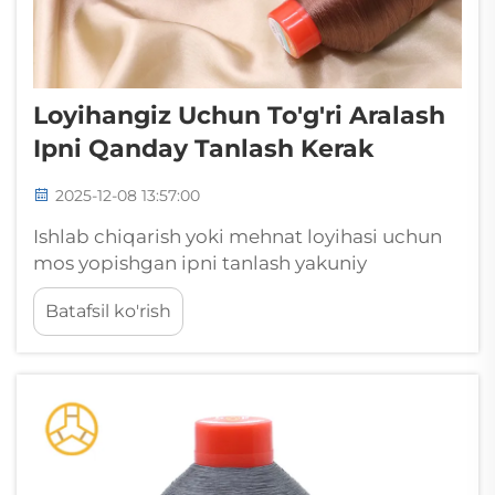
Loyihangiz Uchun To'g'ri Aralash
Ipni Qanday Tanlash Kerak
2025-12-08 13:57:00
Ishlab chiqarish yoki mehnat loyihasi uchun
mos yopishgan ipni tanlash yakuniy
mahsulotning chidamliligi, tashqi ko'rinishi
Batafsil ko'rish
va ishlashiga bevosita ta'sir qiladigan bir
nechta omillarni e'tibor bilan ko'rib chiqishni
talab qiladi. Yopishgan ip — bu maxsus...