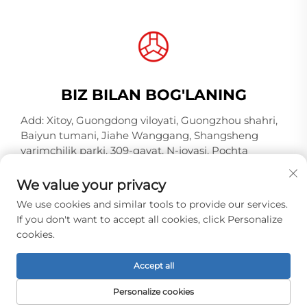
BIZ BILAN BOG'LANING
Add: Xitoy, Guongdong viloyati, Guongzhou shahri,
Baiyun tumani, Jiahe Wanggang, Shangsheng
yarimchilik parki, 309-qavat, N-joyasi, Pochta
indeksi 510000
We value your privacy
Tel:
+86-18925123039
We use cookies and similar tools to provide our services.
Elektron pochta:
[email protected]
If you don't want to accept all cookies, click Personalize
cookies.
Copyright © 2026 Guangzhou Hongqiao Thread
Accept all
Industry Co.,Ltd. Barcha huquqlar qorovul. -
Maxfiylik
siyosati
Personalize cookies