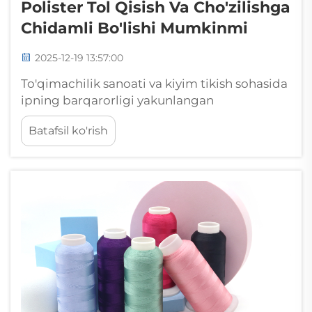
Polister Tol Qisish Va Cho'zilishga
Chidamli Bo'lishi Mumkinmi
2025-12-19 13:57:00
To'qimachilik sanoati va kiyim tikish sohasida
ipning barqarorligi yakunlangan
mahsulotlarning sifati va xizmat ko'rsatish
Batafsil ko'rish
muddatini aniqlashda muhim rol o'ynaydi.
Bugungi kunda mavjud bo'lgan turli tolalar
orasida poliester ip hukmron sifatida...