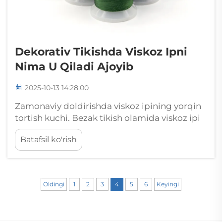
Dekorativ Tikishda Viskoz Ipni
Nima U Qiladi Ajoyib
2025-10-13 14:28:00
Zamonaviy doldirishda viskoz ipining yorqin
tortish kuchi. Bezak tikish olamida viskoz ipi
o'ziga xos parildashi va ko'p jihatdan
Batafsil ko'rish
foydalanilishi bilan hunarmandlar hamda
mehnatkorlarni o'ziga jalb etgan yulduzga
aylanib qoldi. Bu ajoyib to'qimachilik...
Oldingi
1
2
3
4
5
6
Keyingi