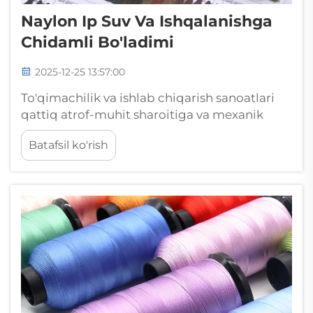
Naylon Ip Suv Va Ishqalanishga
Chidamli Bo'ladimi
2025-12-25 13:57:00
To'qimachilik va ishlab chiqarish sanoatlari
qattiq atrof-muhit sharoitiga va mexanik
kuchlanishga chidaydigan chidamli ip
Batafsil ko'rish
materiallariga katta tayanadi. Mavjud sintetik
ip variantlari orasida bog'langan naylon ip
ajoyib sifatida ajralib turadi...