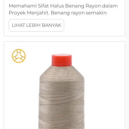
Memahami Sifat Halus Benang Rayon dalam
Proyek Menjahit. Benang rayon semakin
populer di kalangan penjahit karena
LIHAT LEBIH BANYAK
tampilannya yang mengilap dan hasil akhir
yang halus. Namun, banyak perajin
menghadapi tantangan menjengkelkan
berupa putusnya benang rayon saat
menjahit...