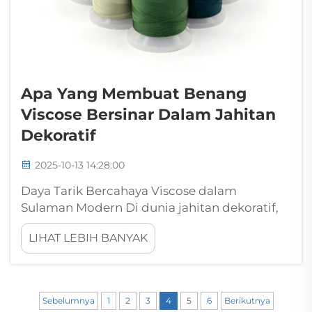
Apa Yang Membuat Benang
Viscose Bersinar Dalam Jahitan
Dekoratif
2025-10-13 14:28:00
Daya Tarik Bercahaya Viscose dalam
Sulaman Modern Di dunia jahitan dekoratif,
benang viscose telah muncul sebagai
LIHAT LEBIH BANYAK
bintang utama, memikat para pengrajin dan
perajin dengan kilau khas serta sifatnya yang
serbaguna. Inovasi tekstil luar biasa ini...
Sebelumnya
1
2
3
4
5
6
Berikutnya