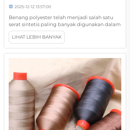
2025-12-12 13:57:00
Benang polyester telah menjadi salah satu
serat sintetis paling banyak digunakan dalam
industri tekstil, terutama karena
LIHAT LEBIH BANYAK
kemampuannya yang luar biasa dalam
menghadapi kondisi lingkungan yang
menantang. Memahami bagaimana material
serbaguna ini bereaksi terhadap kelembapan
dan...