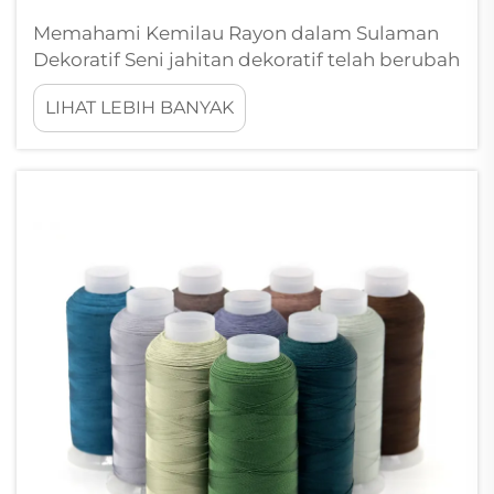
Memahami Kemilau Rayon dalam Sulaman
Dekoratif Seni jahitan dekoratif telah berubah
berkat kehadiran benang rayon, sebuah
LIHAT LEBIH BANYAK
inovasi tekstil luar biasa yang
menggabungkan keindahan berkilau dengan
fungsi praktis. Tekstil ini ...