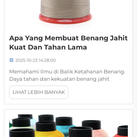
Apa Yang Membuat Benang Jahit
Kuat Dan Tahan Lama
2025-10-23 14:28:00
Memahami Ilmu di Balik Ketahanan Benang.
Daya tahan dan kekuatan benang jahit
memainkan peran penting dalam
LIHAT LEBIH BANYAK
menentukan kualitas dan umur panjang
setiap produk jahitan. Dari pakaian dan
pelapis furnitur hingga aplikasi industri,
integritas o...