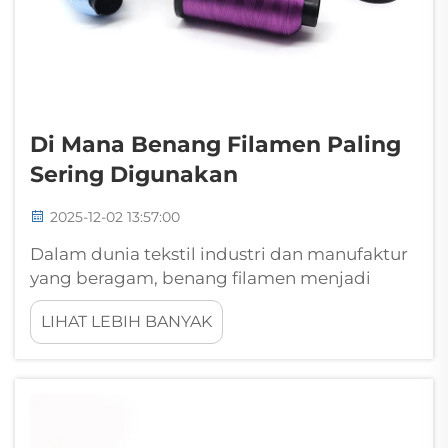
Di Mana Benang Filamen Paling
Sering Digunakan
2025-12-02 13:57:00
Dalam dunia tekstil industri dan manufaktur
yang beragam, benang filamen menjadi
salah satu komponen paling serbaguna dan
LIHAT LEBIH BANYAK
penting dalam berbagai aplikasi. Serat
sintetis kontinu ini, biasanya terbuat dari
polyester, nilon, atau bahan lainnya...