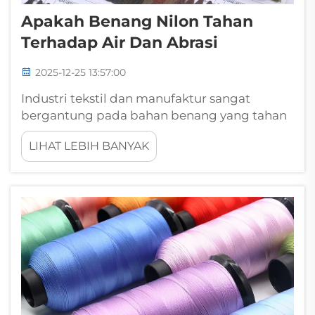
Apakah Benang Nilon Tahan
Terhadap Air Dan Abrasi
2025-12-25 13:57:00
Industri tekstil dan manufaktur sangat
bergantung pada bahan benang yang tahan
lama dan mampu menahan kondisi
LIHAT LEBIH BANYAK
lingkungan yang keras serta tekanan
mekanis. Di antara berbagai pilihan benang
sintetis yang tersedia, benang nylon terikat
(nylon bonded thread) menonjol sebagai
super...