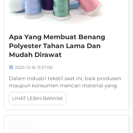
Apa Yang Membuat Benang
Polyester Tahan Lama Dan
Mudah Dirawat
2025-12-16 13:57:00
Dalam industri tekstil saat ini, baik produsen
maupun konsumen mencari material yang
menggabungkan ketahanan luar biasa
LIHAT LEBIH BANYAK
dengan kebutuhan perawatan minimal.
Benang polyester telah muncul sebagai
pilihan utama di berbagai aplikasi, mulai dari
pakaian mode...