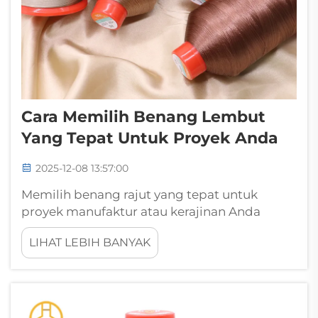
Cara Memilih Benang Lembut
Yang Tepat Untuk Proyek Anda
2025-12-08 13:57:00
Memilih benang rajut yang tepat untuk
proyek manufaktur atau kerajinan Anda
memerlukan pertimbangan cermat terhadap
LIHAT LEBIH BANYAK
berbagai faktor yang secara langsung
memengaruhi ketahanan, tampilan, dan
kinerja produk akhir. Benang rajut mewakili
jenis khusus...