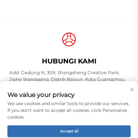
HUBUNGI KAMI
Add: Gedung N, 309, Shangsheng Creative Park,
Jiahe Wanggang, Distrik Baiyun, Kota Guangzhou,
Provinsi Guangdong, Tiongkok, Kode Posal 510000
We value your privacy
Tel:
+86-18925123039
We use cookies and similar tools to provide our services.
Surel:
[email protected]
If you don't want to accept all cookies, click Personalize
cookies.
Hak Cipta © 2026 Guangzhou Hongqiao Thread
Accept all
Industry Co.,Ltd. Seluruh hak dilindungi. -
Kebijakan