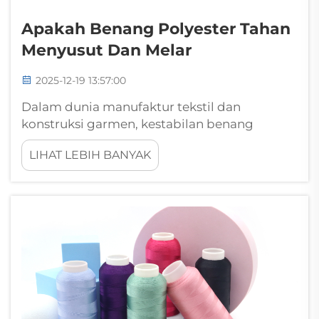
Apakah Benang Polyester Tahan
Menyusut Dan Melar
2025-12-19 13:57:00
Dalam dunia manufaktur tekstil dan
konstruksi garmen, kestabilan benang
memainkan peran penting dalam
LIHAT LEBIH BANYAK
menentukan kualitas dan umur panjang
produk jadi. Di antara berbagai pilihan serat
yang tersedia saat ini, benang polyester telah
muncul sebagai dominan...