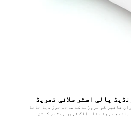
ان فائبر کو مروڑنے کے ساتھ جوڑ دیا جاتا
 باندھے ہوئے تار الگ نہیں ہوتے، کاٹن