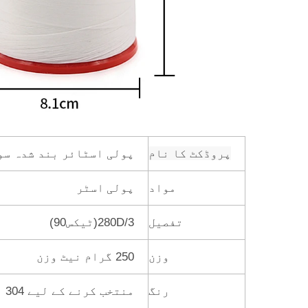
پروڈکٹ کا نام
پولی اسٹائر بند شدہ سو
پولی اسٹر
مواد
تفصیل
280D/3(ٹیکس90)
وزن
250 گرام نیٹ وزن
رنگ
منتخب کرنے کے لیے 304 رنگ