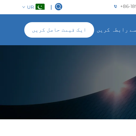
+86-18
UR
|
سے رابطہ کریں
ایک قیمت حاصل کریں