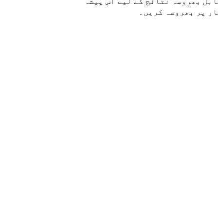
ابل بھروسہ نتائج کے لیے اس پیشہ
ار پر بھروسہ کریں۔