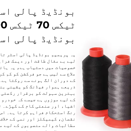
بونڈیڈ پالی اسٹ
یہ پریمیم بونڈیڈ پالی اسٹر تار
خصوصیات میں دستیاب ہے، یہ ہائ
علاج سے لیس ہے جو فرکشن کو کم ک
کے دوران الگ ہونے سے روکتا ہے
ذریعے ہموار فیڈنگ کو یقینی بنا
بہترین سہولت کو برقرار رکھتی 
کے لیے موزوں ہے جیسے کہ خودرو 
اشیاء اور صنعتی کام کے کپڑے۔ ت
رنگ استحکام فراہم کرتا ہے۔ اس 
نقصان، کیمیکلز اور نمی کے خلاف
مطالبات والے منصوبوں کے لیے مو