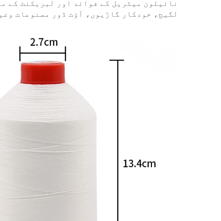
نائیلون میٹریل کے فوائد اور لبریکنٹ کے مؤث
لگیج، خودکار گاڑیوں، آؤٹ ڈور مصنوعات وغیر