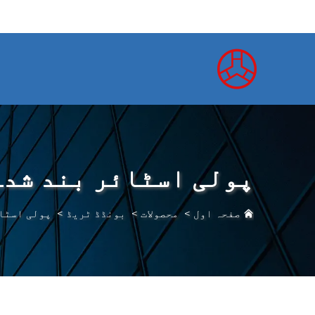
پولی اسٹائر بند شدہ
صفحہ اول
>
محصولات
>
بونڈڈ ٹریڈ
>
پولی اسٹا