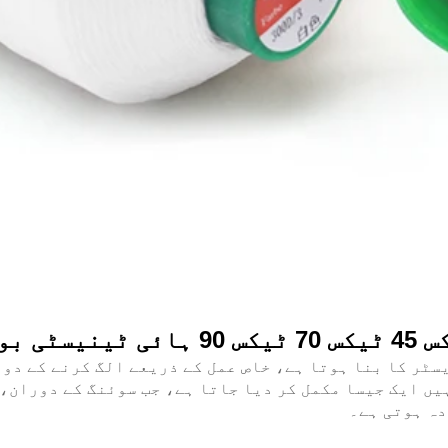
ی تھریڈ
ٹر کا بنا ہوتا ہے، خاص عمل کے ذریعے الگ کرنے کے دور
یں ایک جیسا مکمل کر دیا جاتا ہے، جب سوئنگ کے دوران،
دہ ہوتی ہے۔