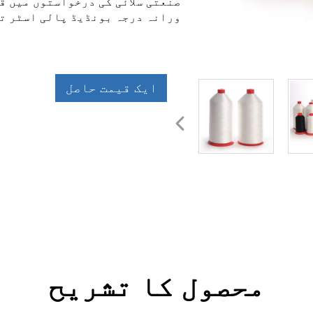
صنعتی سلائی کی درخواستوں میں ق
ورانہ درجہ بونڈیڈ پالی اسٹر ت
ایک قیمت حاصل
کریں
محصول کا تشریح