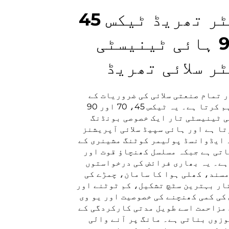
بونڈیڈ پالی اسٹر تھریڈ ٹیکس 45
ٹیکس 70 ٹیکس 90 ہائی ٹینیسٹی
ر سلائی تھریڈ
 تمام صنعتی سلائی کی ضروریات کے
لیے بے مثال طاقت اور دیمک فراہم کرتا ہے۔ یہ ٹیکس 45، 70 اور 90
ی ٹینیسٹی تار ایک خصوصی بونڈنگ
رتا ہے اور ہائی سپیڈ سلائی آپریشنز
۔ ایڈوانسڈ پولیمر کوٹنگ مشینری کے
تی ہے جبکہ مسلسل کھنچاؤ قوت اور
ہے۔ یہ بھاری فرائض کی درخواستوں
مسند، کھلی ہوا کا سامان، چمڑے کی
ار بہترین سٹچ تشکیل، کم ٹوٹنے اور
کی کمی کھنچنے کی خصوصیت اور یو وی
 مزاحمت اسے طویل مدتی کارکردگی کے
زوں بناتی ہے۔ مانگ پر آنے والی