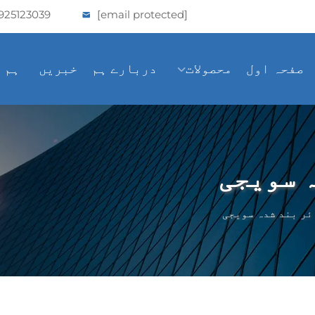
925123039
[email protected]
صفحہ اول
محصولات
دربارے ہم
خبریں
ہم 
 سویجی
ئر بند شدہ سویجی