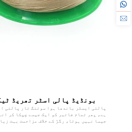
بونڈیڈ پالی اسٹر تھریڈ ٹیکس 45 ٹیکس 70 ٹیکس 90 ہائی ٹینیسٹی بونڈیڈ پالی اسٹر سلائ
پالئی ایسٹر باندھا ہوا سوئنگ تار پالئی ایس
ہے، پھر تمام فائبر کو ایک جیسے چپکا کر انہ
جیسا نہیں ہوتا، رگڑ کے خلاف مزاحمت بہت زیا