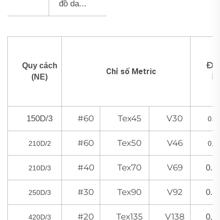
đồ da...
Đư
Quy cách
Chỉ số Metric
k
(NE)
#60
Tex45
V30
150D/3
0.
#60
Tex50
V46
210D/2
0,
#40
Tex70
V69
0.
210D/3
#30
Tex90
V92
0.
250D/3
#20
Tex135
V138
0,
420D/3