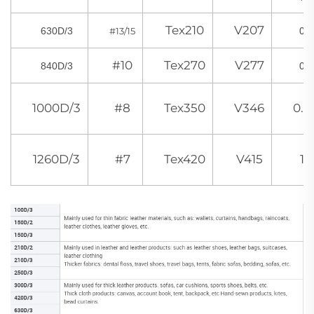
Tex210
V207
630D/3
#13/15
0,
#10
Tex270
V277
840D/3
0.
1000D/3
#8
Tex350
V346
0.
1260D/3
#7
Tex420
V415
1