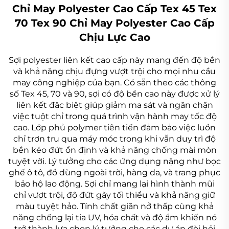
Chỉ May Polyester Cao Cấp Tex 45 Tex
70 Tex 90 Chỉ May Polyester Cao Cấp
Chịu Lực Cao
Sợi polyester liên kết cao cấp này mang đến độ bền
và khả năng chịu đựng vượt trội cho mọi nhu cầu
may công nghiệp của bạn. Có sẵn theo các thông
số Tex 45, 70 và 90, sợi có độ bền cao này được xử lý
liên kết đặc biệt giúp giảm ma sát và ngăn chặn
việc tuột chỉ trong quá trình vận hành may tốc độ
cao. Lớp phủ polymer tiên tiến đảm bảo việc luồn
chỉ trơn tru qua máy móc trong khi vẫn duy trì độ
bền kéo đứt ổn định và khả năng chống mài mòn
tuyệt vời. Lý tưởng cho các ứng dụng nặng như bọc
ghế ô tô, đồ dùng ngoài trời, hàng da, và trang phục
bảo hộ lao động. Sợi chỉ mang lại hình thành mũi
chỉ vượt trội, độ đứt gãy tối thiểu và khả năng giữ
màu tuyệt hảo. Tính chất giãn nở thấp cùng khả
năng chống lại tia UV, hóa chất và độ ẩm khiến nó
trở thành lựa chọn lý tưởng cho các dự án đòi hỏi