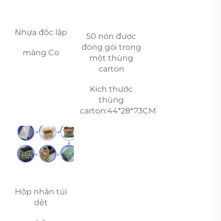
Nhựa độc lập 
50 nón được 
đóng gói trong 
màng Co 
một thùng 
carton 
Kích thước 
thùng 
carton:44*28*73CM 
Hộp nhãn túi 
dệt 