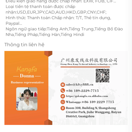
Điều kiện giao hàng được chấp nhận: EXW, FOB, CIF... 
Loại tiền tệ thanh toán được chấp 
nhận:USD,EUR,JPY,CAD,AUD,HKD,GBP,CNY,CHF;   
Hình thức Thanh toán Chấp nhận: T/T, Thẻ tín dụng, 
Paypal... 
Ngôn ngữ giao tiếp:Tiếng Anh,Tiếng Trung,Tiếng Bồ Đào 
Nha,Tiếng Pháp,Tiếng Hàn,Tiếng Hindi 
Thông tin liên hệ