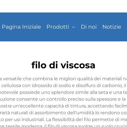
Pagina Iniziale
Prodotti
Di noi
Notizie
filo di viscosa
ica versatile che combina le migliori qualità dei materiali 
llulosa con idrossido di sodio e disolfuro di carbonio, il f
 notevole possiede uno splendore simile alla seta e una te
duzione consente un controllo preciso sulla spessore e la 
 dimostra un'eccellente capacità di tintura, accettando f
prietà naturali di assorbimento dell'umidità lo rendono c
o per usi industriali. La flessibilità del filo permette di m
ne tessile moderna, il filo di viscosa svolge un ruolo cru