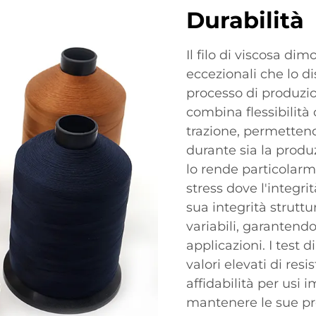
Durabilità
Il filo di viscosa dim
eccezionali che lo dis
processo di produzio
combina flessibilità
trazione, permettend
durante sia la produ
lo rende particolarm
stress dove l'integrit
sua integrità strutt
variabili, garantendo
applicazioni. I test
valori elevati di res
affidabilità per usi i
mantenere le sue pro