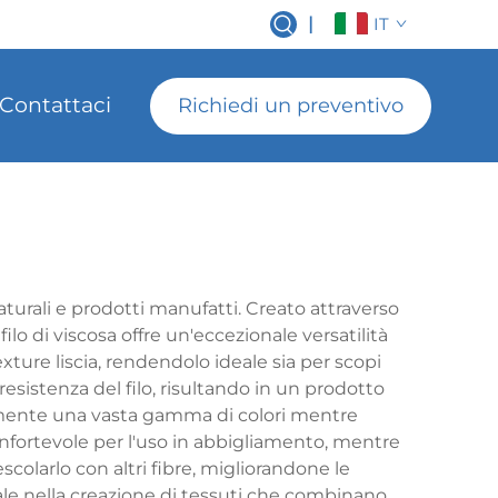
|
IT
Contattaci
Richiedi un preventivo
naturali e prodotti manufatti. Creato attraverso
ilo di viscosa offre un'eccezionale versatilità
xture liscia, rendendolo ideale sia per scopi
resistenza del filo, risultando in un prodotto
acilmente una vasta gamma di colori mentre
onfortevole per l'uso in abbigliamento, mentre
escolarlo con altri fibre, migliorandone le
ciale nella creazione di tessuti che combinano