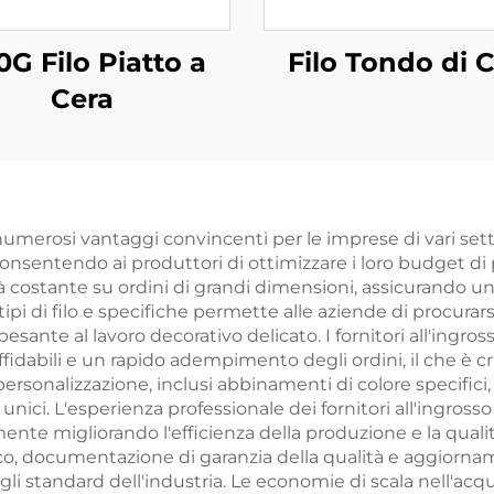
G Filo Piatto a
Filo Tondo di 
Cera
e numerosi vantaggi convincenti per le imprese di vari settor
o, consentendo ai produttori di ottimizzare i loro budget
ità costante su ordini di grandi dimensioni, assicurando un
i tipi di filo e specifiche permette alle aziende di procu
pesante al lavoro decorativo delicato. I fornitori all'ingr
dabili e un rapido adempimento degli ordini, il che è c
personalizzazione, inclusi abbinamenti di colore specifici
nici. L'esperienza professionale dei fornitori all'ingrosso ai
ente migliorando l'efficienza della produzione e la qualità
o, documentazione di garanzia della qualità e aggiornam
i standard dell'industria. Le economie di scala nell'acqu