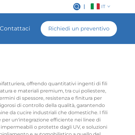
|
IT
Contattaci
Richiedi un preventivo
atturiera, offrendo quantitativi ingenti di fili
latura e materiali premium, tra cui poliestere,
termini di spessore, resistenza e finitura per
igorosi di controllo della qualità, garantendo
ne da cucire industriali che domestiche. I fili
e per un'integrazione efficiente nei linee di
 impermeabili o protette dagli UV, e soluzioni
bbigliamento e automobilistico a quello del