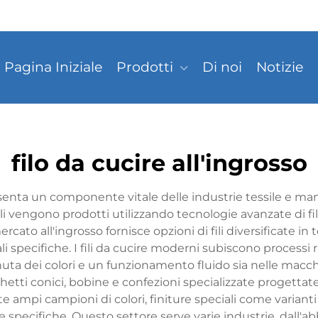
Pagina Iniziale
Prodotti
Di noi
Notizie
filo da cucire all'ingrosso
esenta un componente vitale delle industrie tessile e manif
 fili vengono prodotti utilizzando tecnologie avanzate di fi
ercato all'ingrosso fornisce opzioni di fili diversificate in 
 specifiche. I fili da cucire moderni subiscono processi r
uta dei colori e un funzionamento fluido sia nelle macchi
cchetti conici, bobine e confezioni specializzate progettat
e ampi campioni di colori, finiture speciali come varianti
 specifiche. Questo settore serve varie industrie, dall'a