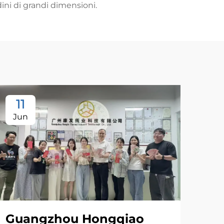
dini di grandi dimensioni.
11
Jun
Guangzhou Hongqiao