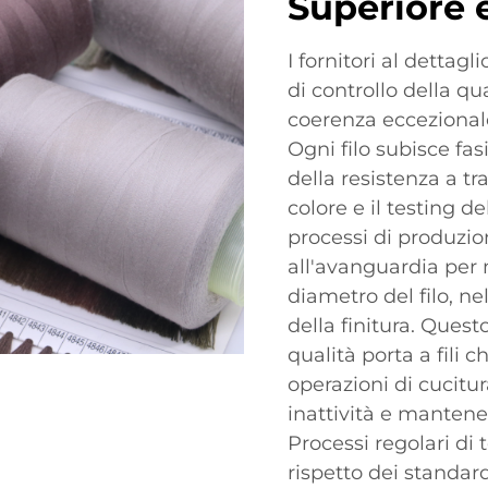
Superiore 
I fornitori al dettag
di controllo della q
coerenza eccezional
Ogni filo subisce fas
della resistenza a tr
colore e il testing de
processi di produzio
all'avanguardia per
diametro del filo, nel
della finitura. Quest
qualità porta a fili
operazioni di cucitu
inattività e mantene
Processi regolari di 
rispetto dei standard