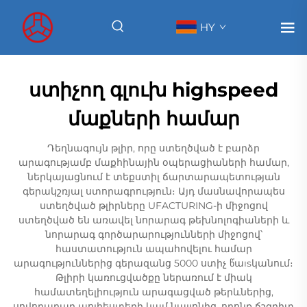
HY
ստիչող գլուխ highspeed
մաքների համար
Դեղնագույն թլիր, որը ստեղծված է բարձր
արագությամբ մաքհինային օպերացիաների համար,
ներկայացնում է տեքստիլ ճարտարապետության
գերակշռյալ ստորագրություն։ Այդ մասնավորապես
ստեղծված թլիրները UFACTURING-ի միջոցով
ստեղծված են առավել նորարագ թեխնոլոգիաների և
նորարագ գործարարությունների միջոցով՝
հաստատություն ապահովելու համար
արագություններից գերազանց 5000 ստիչ წաısկանում։
Թլիրի կառուցվածքը ներառում է միակ
համատեղելիություն արագացված թերևներից,
սովորաբար պոլիեստերի կամ նայլոնից, որոնք ճշգրիտ