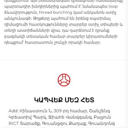
դեպքերում։ Այս ինժեներական դիմացումի համակարգը
պարտադիր խնդիրներից պահում է՝ նմանապես loop
ձևավորություն, thread bunching կամ անկանոն ստիչ
անկյունագծ։ Թղթերը պահում են իրենց օպտիմալ
դիմացումի հատկությունները տարբեր ստիչ տիպերի և
տեղի աստիճանների վրա, դա դարձնում է դրանք
բազմակի տեսական համար տարբեր կիրառումների
դեպքում՝ հաստատուն շունչի որակի համար։
ԿԱՊՎԵՔ ՄԵԶ ՀԵՏ
Add: Кինաստուն Ն, 309-րդ համար, Շանշենգ
Կրեատիվ Պարկ, Ջիահե Վանգգանգ, Բայյուն
RICT Տարածք, Գուանցզու Քաղաք, Գուանդոնգ