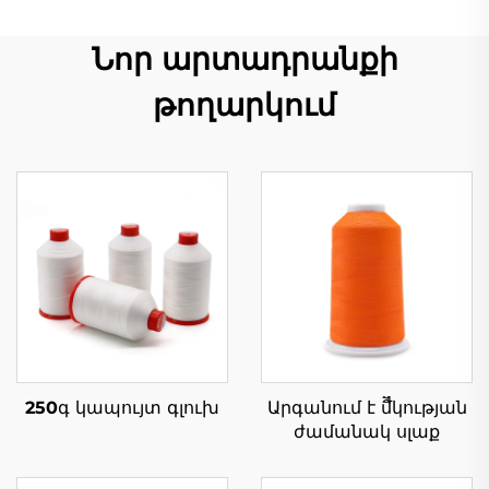
Նոր արտադրանքի
թողարկում
250գ կապույտ գլուխ
Արգանում է մืืկության
ժամանակ սլաք