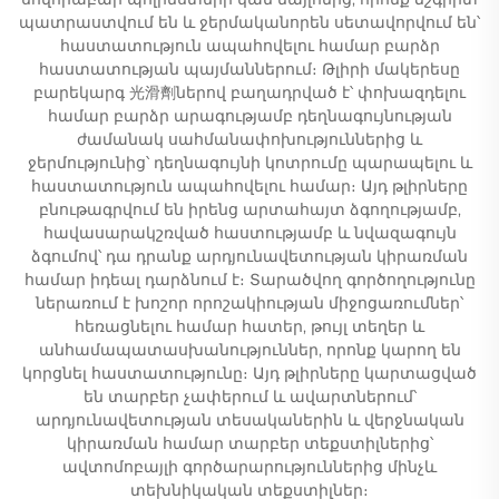
պատրաստվում են և ջերմականորեն սետավորվում են՝
հաստատություն ապահովելու համար բարձր
հաստատության պայմաններում։ Թլիրի մակերեսը
բարեկարգ 光滑劑ներով բաղադրված է՝ փոխազդելու
համար բարձր արագությամբ դեղնագույնության
ժամանակ սահմանափոխություններից և
ջերմությունից՝ դեղնագույնի կոտրումը պարապելու և
հաստատություն ապահովելու համար։ Այդ թլիրները
բնութագրվում են իրենց արտահայտ ձգողությամբ,
հավասարակշռված հաստությամբ և նվազագույն
ձգումով՝ դա դրանք արդյունավետության կիրառման
համար իդեալ դարձնում է։ Տարածվող գործողությունը
ներառում է խոշոր որոշակիության միջոցառումներ՝
հեռացնելու համար հատեր, թույլ տեղեր և
անհամապատասխանություններ, որոնք կարող են
կորցնել հաստատությունը։ Այդ թլիրները կարտացված
են տարբեր չափերում և ավարտներում՝
արդյունավետության տեսականերին և վերջնական
կիրառման համար տարբեր տեքստիլներից՝
ավտոմոբայլի գործարարություններից մինչև
տեխնիկական տեքստիլներ։