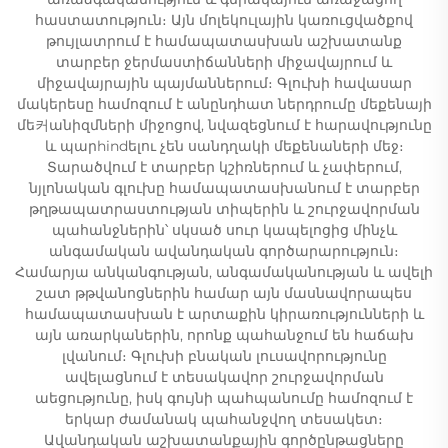
հաստատություն։ Այն մոլեկուլային կառուցվածքով
թույլատրում է համապատասխան աշխատանք
տարբեր ջերմաստիճանների միջավայրում և
միջավայրային պայմաններում։ Գլուխի հավասար
մակերեսը համոզում է անընդհատ ներդրումը մեքենայի
մե커անիզմների միջոցով, նվազեցնում է հարավությունը
և պարhindելու չեն սանդղակի մեքենաների մեջ։
Տարածվում է տարբեր կշիռներում և չափերում,
նյլոնական գլուխը համապատասխանում է տարբեր
թղթապատրաստության տիպերին և շուրջավորման
պահանջներին՝ սկսած սուր կապելոցից մինչև
անգամական ավանդական գործարարություն։
Համարյա անկանգության, անգամականության և ավելի
շատ թթվանոցներին համար այն մասնավորապես
համապատասխան է արտաքին կիրառությունների և
այն առարկաներին, որոնք պահանջում են հաճախ
լվանում։ Գլուխի բնական լուսավորությունը
ավելացնում է տեսակավոր շուրջավորման
աեցությունը, իսկ գույնի պահպանումը համոզում է
երկար ժամանակ պահանջվող տեսակետ։
Ավանդական աշխատանքային գործընթացները