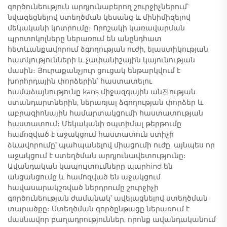
գործունեություն արդյունաբերող շուրջիչներում՝
նվազեցնելով ստեղծման կեսանց և մինիմիզելով
մեկականի կոտրումը։ Որոշակի կառավարման
պրոտոկոլները ներառում են անընդհատ
հետևանքավորում ձգողության ուժի, ելաստիկության
հատկությունների և չափանիշային կայունության
մասին։ Յուրաքանչյուր ցուցակ ենթարկվում է
խորհրդային փորձերին՝ հաստատելու
համաձայնությունը kans միջազգային ան전ության
ստանդարտներին, ներառյալ ձգողության փորձեր և
աբրազիոնային համարտակցումի հաստատության
հաստատում։ Մեկականի օպտիմալ թերթումը
համոզված է աջակցում հաստատուն ստիչի
ձևավորումը՝ պահպանելով միացումի ուժը, այնպես որ
աջակցում է ստեղծման արդյունավետությունը։
Ավանդական կապույտումները պարhind են
անցանցումը և համոզված են աջակցում
հավասարակշռված ներդրումը շուրջիչի
գործունեության ժամանակ՝ ավելացնելով ստեղծման
տարածքը։ Ստեղծման գործընթացը ներառում է
մասնավոր բաղադրություններ, որոնք ավանդականում