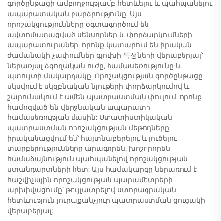
գործընթացի ամբողջությամբ հետևելու և պահպանելու
ապարատական բարձրությունը: Այս
որոշակցությունները օգտագործում են
ավտոմատացված սենսորներ և փորձարկումների
ապարատուրաներ, որոնք կատարում են իրական
ժամանակի չափումներ գլուխի 특성ների վերաբերյալ՝
ներառյալ ձգողական ուժը, համասեռությունը և
պտույտի մակարդակը: Որոշակցության գործընթացը
սկսվում է սկզբնական նյութերի փորձարկումով և
շարունակում է ամեն պատրաստման փուլում, որոնք
համոզված են վերջնական ապարատի
համասեռության մասին: Ստատիստիկական
պատրաստման որոշակցության մեթոդները
իրականացվում են՝ հայտնաբերելու և լուծելու
տարբերությունները արագորեն, խոշորորեն
համաձայնություն պահպանելով որոշակցության
ստանդարտների հետ: Այս համակարգը ներառում է
հաշվիչային որոշակցության պարամետրերի
արխիվացումը՝ թույլատրելով ստորագրական
հետևություն յուրաքանչյուր պատրաստման ցուցակի
վերաբերյալ: