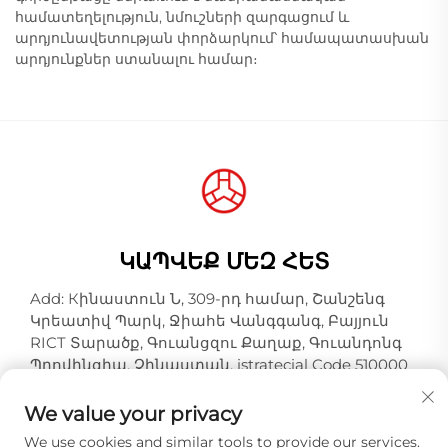
համատեղելություն, նմուշների զարգացում և
արդյունավետության փորձարկում՝ համապատասխան
արդյունքներ ստանալու համար։
ԿԱՊՎԵՔ ՄԵԶ ՀԵՏ
Add: Кինաստուն Ն, 309-րդ համար, Շանշենգ
Կրեատիվ Պարկ, Ջիահե Վանգգանգ, Բայյուն
RICT Տարածք, Գուանցզու Քաղաք, Գուանդոնգ
Պրովինցիա, Չինաստան, istratecial Code 510000
Հեռ:
+86-18925123039
We value your privacy
Էլ. փոստ:
[email protected]
We use cookies and similar tools to provide our services.