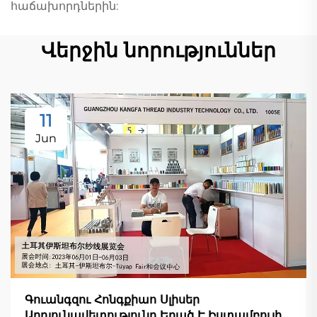
հաճախորդներին:
Վերջին նորություններ
11
Jun
Գուանգզու Հոնգքիաո Սլիսեր
Արդյունավետությունը Եղած Է Իստամբուլի