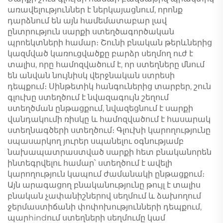
առավելություններ է ներկայացնում, որոնք
դարձնում են այն համեմատաբար լավ
ընտրություն սարքի ստեղծագործական
պրոեկտների համար։ Շունի բնական թերևներից
կազմված կառուցվածքը բարձր սեղմող ուժ է
տալիս, որը համոզվածում է, որ ստեղները մնում
են անվան նույնիսկ վերջնական ստրեսի
դեպքում։ Սինթետիկ հանգուներից տարբեր, շուն
գլուխը ստեղծում է նվազագույն շեղում
ստեղծման ընթացքում, նվազեցնում է սարքի
վանդակումի ռիսկը և համոզվածում է հասարակ
ստեղնագծերի ստեղծում։ Գլուխի կարողությունը
սպասարկող յուրեր սպանելու օգնությամբ
նախապատրաստված սարքի հետ բնականորեն
ինտեգրվելու համար՝ ստեղծում է ավելի
կարողություն կապում ժամանակի ընթացքում։
Այն արագացող բնականությունը թույլ է տալիս
բնական չափանիշներով սեղմում և ձախողում
ջերմաստիճանի փոփոխությունների դեպքում,
պարhindում ստեղների սեղմումը կամ