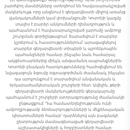
շարժվող մասնիկները ստեղծում են հավասարակշռված
մակերևույթ, որը անցնում է գեղարվեստի միջով առանց
վանդակումների կամ փոխանցումի: Կոտոնի կազմը
տալիս է բարձր անկումների դիմադրություն և
պահպանում է հավասարակշռված լարումը ամբողջ
շուրջման գործընթացում: Տարածվում է տարբեր
կշռերում և հաստություններում՝ արագացնելով
տարբեր գեղարվեստի տիպերի և պրոեկտային
պահանջների համար, ինչպես նաև համարյալ
ակցեսուարներից մինչև անգամանդ ապրանքներին:
Կոտոնի բնական հատկությունները համոզեցնում են
նվազագույն ձգումը օգտագործման ժամանակ, ինչպես
դա արդյունքում է տարածվում անվանական և
երկարաժամկետական շուրջերի հետ: Ավելին, թերի
գեղարվեստի մակերևույթներին գերակայումը
պահպանում է շուրջերի ստորագրությունը ժամանակի
ընթացքում: Դա համատեղելիությունն ունի
ամբողջությամբ ձեռնարկությունների և մեքենայական
կիրառումների համար՝ դարձնելով այն բազմակի
ընտրություն մասնագետացած գեղարվեստի
աշխատակիցների և հոբբիստների համար: