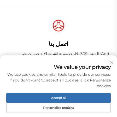
اتصل بنا
Add: المبنى N، 309، حديقة شانشينغ الإبداعية، جياهو
وانغجانغ، منطقة باييون، مدينة قوانغتشو، مقاطعة قوانغدونغ،
الصين، الرمز البريدي 510000
We value your privacy
هاتف:
+86-18925123039
We use cookies and similar tools to provide our services.
If you don't want to accept all cookies, click Personalize
البريد الإلكتروني:
[email protected]
cookies.
Accept all
حقوق الطبع والنشر © شركة قوانغتشو هونغكياو للصناعة المحدودة.
جميع الحقوق محفوظة. -
سياسة الخصوصية
Personalize cookies