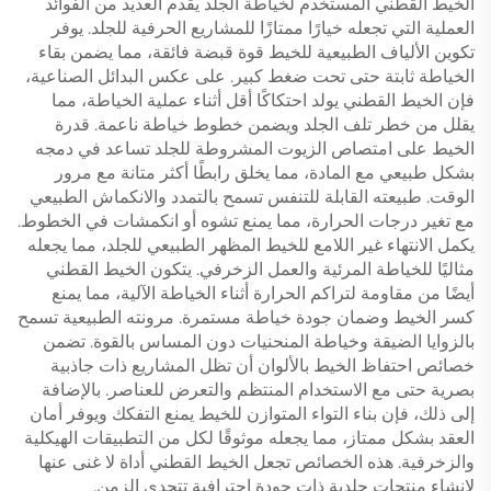
الخيط القطني المستخدم لخياطة الجلد يقدم العديد من الفوائد
العملية التي تجعله خيارًا ممتازًا للمشاريع الحرفية للجلد. يوفر
تكوين الألياف الطبيعية للخيط قوة قبضة فائقة، مما يضمن بقاء
الخياطة ثابتة حتى تحت ضغط كبير. على عكس البدائل الصناعية،
فإن الخيط القطني يولد احتكاكًا أقل أثناء عملية الخياطة، مما
يقلل من خطر تلف الجلد ويضمن خطوط خياطة ناعمة. قدرة
الخيط على امتصاص الزيوت المشروطة للجلد تساعد في دمجه
بشكل طبيعي مع المادة، مما يخلق رابطًا أكثر متانة مع مرور
الوقت. طبيعته القابلة للتنفس تسمح بالتمدد والانكماش الطبيعي
مع تغير درجات الحرارة، مما يمنع تشوه أو انكمشات في الخطوط.
يكمل الانتهاء غير اللامع للخيط المظهر الطبيعي للجلد، مما يجعله
مثاليًا للخياطة المرئية والعمل الزخرفي. يتكون الخيط القطني
أيضًا من مقاومة لتراكم الحرارة أثناء الخياطة الآلية، مما يمنع
كسر الخيط وضمان جودة خياطة مستمرة. مرونته الطبيعية تسمح
بالزوايا الضيقة وخياطة المنحنيات دون المساس بالقوة. تضمن
خصائص احتفاظ الخيط بالألوان أن تظل المشاريع ذات جاذبية
بصرية حتى مع الاستخدام المنتظم والتعرض للعناصر. بالإضافة
إلى ذلك، فإن بناء التواء المتوازن للخيط يمنع التفكك ويوفر أمان
العقد بشكل ممتاز، مما يجعله موثوقًا لكل من التطبيقات الهيكلية
والزخرفية. هذه الخصائص تجعل الخيط القطني أداة لا غنى عنها
لإنشاء منتجات جلدية ذات جودة احترافية تتحدى الزمن.