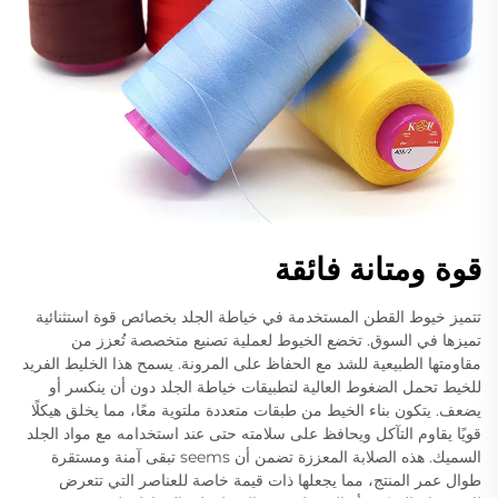
قوة ومتانة فائقة
تتميز خيوط القطن المستخدمة في خياطة الجلد بخصائص قوة استثنائية
تميزها في السوق. تخضع الخيوط لعملية تصنيع متخصصة تُعزز من
مقاومتها الطبيعية للشد مع الحفاظ على المرونة. يسمح هذا الخليط الفريد
للخيط تحمل الضغوط العالية لتطبيقات خياطة الجلد دون أن ينكسر أو
يضعف. يتكون بناء الخيط من طبقات متعددة ملتوية معًا، مما يخلق هيكلًا
قويًا يقاوم التآكل ويحافظ على سلامته حتى عند استخدامه مع مواد الجلد
السميك. هذه الصلابة المعززة تضمن أن seems تبقى آمنة ومستقرة
طوال عمر المنتج، مما يجعلها ذات قيمة خاصة للعناصر التي تتعرض