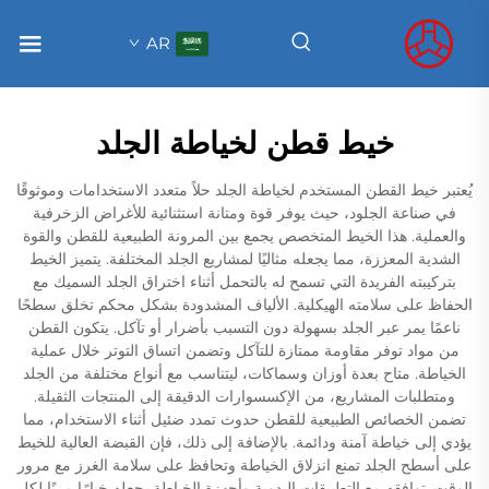
AR
خيط قطن لخياطة الجلد
يُعتبر خيط القطن المستخدم لخياطة الجلد حلاً متعدد الاستخدامات وموثوقًا
في صناعة الجلود، حيث يوفر قوة ومتانة استثنائية للأغراض الزخرفية
والعملية. هذا الخيط المتخصص يجمع بين المرونة الطبيعية للقطن والقوة
الشدية المعززة، مما يجعله مثاليًا لمشاريع الجلد المختلفة. يتميز الخيط
بتركيبته الفريدة التي تسمح له بالتحمل أثناء اختراق الجلد السميك مع
الحفاظ على سلامته الهيكلية. الألياف المشدودة بشكل محكم تخلق سطحًا
ناعمًا يمر عبر الجلد بسهولة دون التسبب بأضرار أو تآكل. يتكون القطن
من مواد توفر مقاومة ممتازة للتآكل وتضمن اتساق التوتر خلال عملية
الخياطة. متاح بعدة أوزان وسماكات، ليتناسب مع أنواع مختلفة من الجلد
ومتطلبات المشاريع، من الإكسسوارات الدقيقة إلى المنتجات الثقيلة.
تضمن الخصائص الطبيعية للقطن حدوث تمدد ضئيل أثناء الاستخدام، مما
يؤدي إلى خياطة آمنة ودائمة. بالإضافة إلى ذلك، فإن القبضة العالية للخيط
على أسطح الجلد تمنع انزلاق الخياطة وتحافظ على سلامة الغرز مع مرور
الوقت. توافقه مع التطبيقات اليدوية وأجهزة الخياطة يجعله خيارًا مرنًا لكل