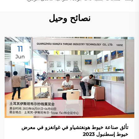
نصائح وحيل
11
Jun
تألق صناعة خيوط هونغتشياو في غوانغزو في معرض
خيوط إسطنبول 2023