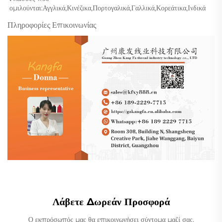
ομιλούνται:Αγγλικά,Κινέζικα,Πορτογαλικά,Γαλλικά,Κορεάτικα,Ινδικά 
Πληροφορίες Επικοινωνίας
Λάβετε Δωρεάν Προσφορά
Ο εκπρόσωπός μας θα επικοινωνήσει σύντομα μαζί σας.