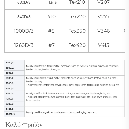
Tex210
V207
630D/3
#13/15
0
#10
Tex270
V277
840D/3
0
1000D/3
#8
Tex350
V346
0
1260D/3
#7
Tex420
V415
Καλό προϊόν