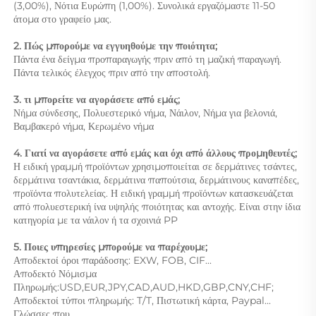
(3,00%), Νότια Ευρώπη (1,00%). Συνολικά εργαζόμαστε 11-50 
άτομα στο γραφείο μας. 
2. Πώς μπορούμε να εγγυηθούμε την ποιότητα; 
Πάντα ένα δείγμα προπαραγωγής πριν από τη μαζική παραγωγή. 
Πάντα τελικός έλεγχος πριν από την αποστολή. 
3. τι μπορείτε να αγοράσετε από εμάς;   
Νήμα σύνδεσης, Πολυεστερικό νήμα, Νάιλον, Νήμα για βελονιά, 
Βαμβακερό νήμα, Κερωμένο νήμα 
4. Γιατί να αγοράσετε από εμάς και όχι από άλλους προμηθευτές; 
Η ειδική γραμμή προϊόντων χρησιμοποιείται σε δερμάτινες τσάντες, 
δερμάτινα τσαντάκια, δερμάτινα παπούτσια, δερμάτινους καναπέδες, 
προϊόντα πολυτελείας. Η ειδική γραμμή προϊόντων κατασκευάζεται 
από πολυεστερική ίνα υψηλής ποιότητας και αντοχής. Είναι στην ίδια 
κατηγορία με τα νάιλον ή τα σχοινιά PP 
5. Ποιες υπηρεσίες μπορούμε να παρέχουμε; 
Αποδεκτοί όροι παράδοσης: EXW, FOB, CIF... 
Αποδεκτό Νόμισμα 
Πληρωμής:USD,EUR,JPY,CAD,AUD,HKD,GBP,CNY,CHF;   
Αποδεκτοί τύποι πληρωμής: T/T, Πιστωτική κάρτα, Paypal... 
Γλώσσες που 