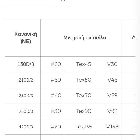
Κανονική
Διά
Μετρική ταμπέλα
(NE)
#60
Tex45
V30
150D/3
0
#60
Tex50
V46
210D/2
0,
#40
Tex70
V69
0
210D/3
#30
Tex90
V92
0
250D/3
#20
Tex135
V138
0
420D/3