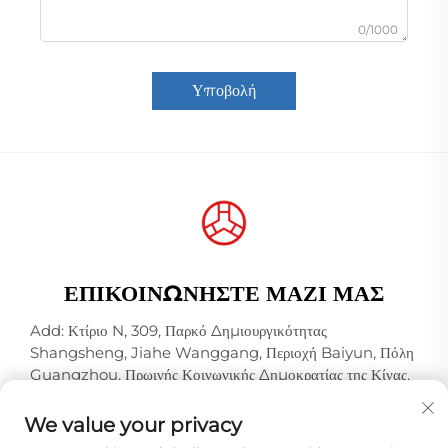
0/1000
Υποβολή
ΕΠΙΚΟΙΝΩΝΉΣΤΕ ΜΑΖΊ ΜΑΣ
Add: Κτίριο N, 309, Παρκό Δημιουργικότητας
Shangsheng, Jiahe Wanggang, Περιοχή Baiyun, Πόλη
Guangzhou, Πρωινής Κοινωνικής Δημοκρατίας της Κίνας,
Ταχυδρομικός Κώδικας 510000
We value your privacy
Τηλ.:
+86-18925123039