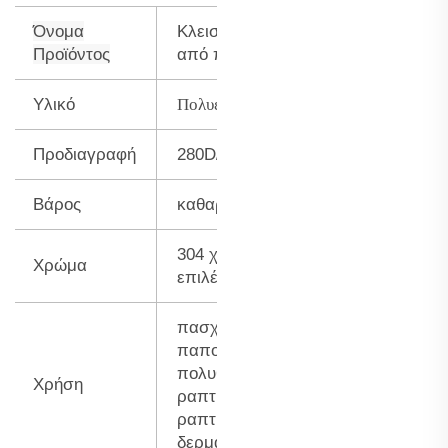
Όνομα
Κλειστό γραμμάριο
Προϊόντος
από πολυεστέρη
Πολυεστέρας
Υλικό
Προδιαγραφή
280D/3(Tex90)
Βάρος
καθαρό βάρος 250g
304 χρώματα για να
Χρώμα
επιλέξετε
πασχουλιάρισμα,
παπούτσια,
πολυθρόνες,
Χρήση
ραπτική ρούχων,
ραπτική
δερμάτινων ειδών...