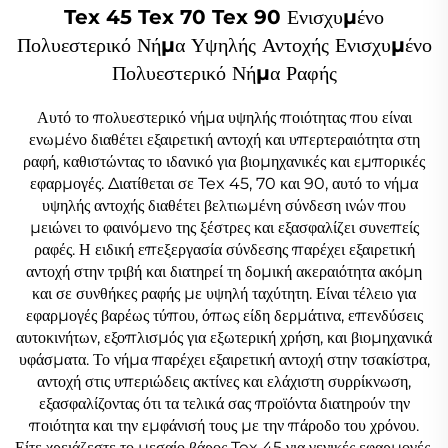
Tex 45 Tex 70 Tex 90 Ενισχυμένο
Πολυεστερικό Νήμα Υψηλής Αντοχής Ενισχυμένο
Πολυεστερικό Νήμα Ραφής
Αυτό το πολυεστερικό νήμα υψηλής ποιότητας που είναι
ενωμένο διαθέτει εξαιρετική αντοχή και υπερτεραιότητα στη
ραφή, καθιστώντας το ιδανικό για βιομηχανικές και εμπορικές
εφαρμογές. Διατίθεται σε Tex 45, 70 και 90, αυτό το νήμα
υψηλής αντοχής διαθέτει βελτιωμένη σύνδεση ινών που
μειώνει το φαινόμενο της ξέστρες και εξασφαλίζει συνεπείς
ραφές. Η ειδική επεξεργασία σύνδεσης παρέχει εξαιρετική
αντοχή στην τριβή και διατηρεί τη δομική ακεραιότητα ακόμη
και σε συνθήκες ραφής με υψηλή ταχύτητη. Είναι τέλειο για
εφαρμογές βαρέως τύπου, όπως είδη δερμάτινα, επενδύσεις
αυτοκινήτων, εξοπλισμός για εξωτερική χρήση, και βιομηχανικά
υφάσματα. Το νήμα παρέχει εξαιρετική αντοχή στην τσακίστρα,
αντοχή στις υπεριώδεις ακτίνες και ελάχιστη συρρίκνωση,
εξασφαλίζοντας ότι τα τελικά σας προϊόντα διατηρούν την
ποιότητα και την εμφάνισή τους με την πάροδο του χρόνου.
Είτε χρειάζεστε το μεσαίο βάρος Tex 45 για γενικές εφαρμογές,