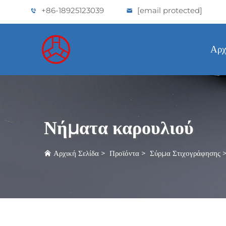
+86-18925123039
[email protected]
Αρχ
Νήματα καρουλιού
Αρχική Σελίδα
>
Προϊόντα
>
Σύρμα Στιχογράφησης