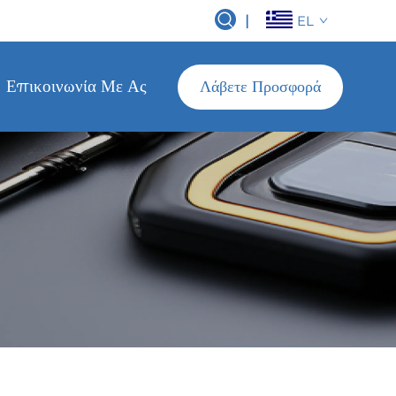
|
EL
Επικοινωνία Με Ας
Λάβετε Προσφορά