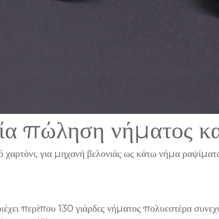
ία πώληση νήματος κα
χαρτόνι, για μηχανή βελονιάς ως κάτω νήμα ραψίματο
χει περίπου 130 γιάρδες νήματος πολυεστέρα συνεχούς