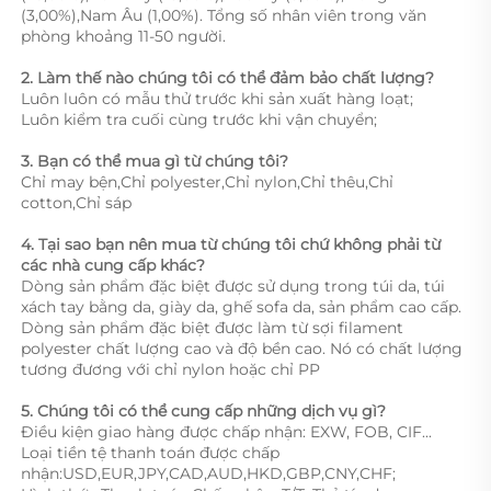
(3,00%),Nam Âu (1,00%). Tổng số nhân viên trong văn 
phòng khoảng 11-50 người. 
2. Làm thế nào chúng tôi có thể đảm bảo chất lượng?   
Luôn luôn có mẫu thử trước khi sản xuất hàng loạt; 
Luôn kiểm tra cuối cùng trước khi vận chuyển; 
3. Bạn có thể mua gì từ chúng tôi?   
Chỉ may bện,Chỉ polyester,Chỉ nylon,Chỉ thêu,Chỉ 
cotton,Chỉ sáp 
4. Tại sao bạn nên mua từ chúng tôi chứ không phải từ 
các nhà cung cấp khác?   
Dòng sản phẩm đặc biệt được sử dụng trong túi da, túi 
xách tay bằng da, giày da, ghế sofa da, sản phẩm cao cấp. 
Dòng sản phẩm đặc biệt được làm từ sợi filament 
polyester chất lượng cao và độ bền cao. Nó có chất lượng 
tương đương với chỉ nylon hoặc chỉ PP 
5. Chúng tôi có thể cung cấp những dịch vụ gì?   
Điều kiện giao hàng được chấp nhận: EXW, FOB, CIF... 
Loại tiền tệ thanh toán được chấp 
nhận:USD,EUR,JPY,CAD,AUD,HKD,GBP,CNY,CHF;   