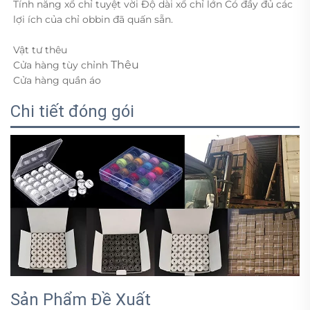
Tính năng xổ chỉ tuyệt vời Độ dài xổ chỉ lớn Có đầy đủ các
lợi ích của chỉ obbin đã quấn sẵn.
Vật tư thêu
Thêu
Cửa hàng tùy chỉnh
Cửa hàng quần áo
Chi tiết đóng gói
Sản Phẩm Đề Xuất