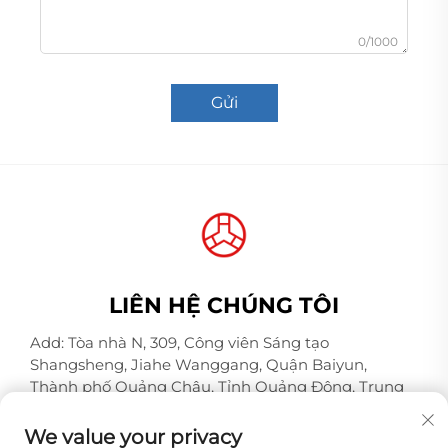
0/1000
Gửi
LIÊN HỆ CHÚNG TÔI
Add: Tòa nhà N, 309, Công viên Sáng tạo
Shangsheng, Jiahe Wanggang, Quận Baiyun,
Thành phố Quảng Châu, Tỉnh Quảng Đông, Trung
Quốc, Mã bưu chính 510000
We value your privacy
Điện thoại:
+86-18925123039