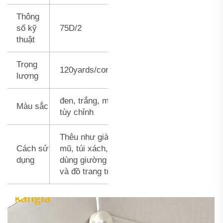
Thông
số kỹ
75D/2
thuật
Trọng
120yards/cone
lượng
đen, trắng, màu
Màu sắc
tùy chỉnh
Thêu như giày,
Cách sử
mũ, túi xách, đồ
dụng
dùng giường ngủ
và đồ trang trí...