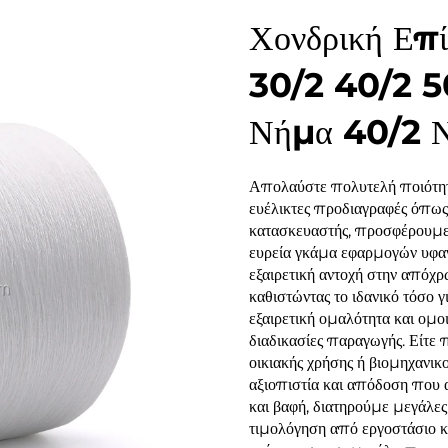
Χονδρική Επί
30/2 40/2 5
Νήμα 40/2 Ν
Απολαύστε πολυτελή ποιότητ
ευέλικτες προδιαγραφές όπως
κατασκευαστής, προσφέρουμε 
ευρεία γκάμα εφαρμογών υφαν
εξαιρετική αντοχή στην απόχρ
καθιστώντας το ιδανικό τόσο 
εξαιρετική ομαλότητα και ομ
διαδικασίες παραγωγής. Είτε 
οικιακής χρήσης ή βιομηχανικ
αξιοπιστία και απόδοση που 
και βαφή, διατηρούμε μεγάλε
τιμολόγηση από εργοστάσιο κα