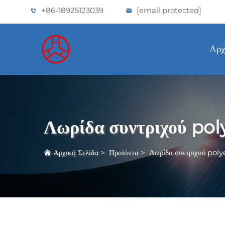
+86-18925123039
[email protected]
Αρχ
Λωρίδα συντριχού pol
Αρχική Σελίδα
>
Προϊόντα
>
Λωρίδα συντριχού poly