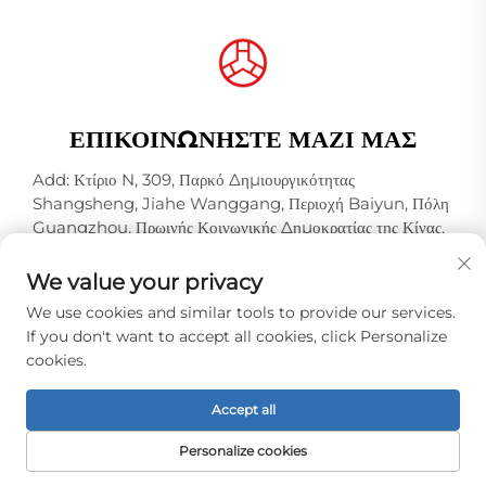
ΕΠΙΚΟΙΝΩΝΉΣΤΕ ΜΑΖΊ ΜΑΣ
Add: Κτίριο N, 309, Παρκό Δημιουργικότητας
Shangsheng, Jiahe Wanggang, Περιοχή Baiyun, Πόλη
Guangzhou, Πρωινής Κοινωνικής Δημοκρατίας της Κίνας,
Ταχυδρομικός Κώδικας 510000
We value your privacy
Τηλ.:
+86-18925123039
We use cookies and similar tools to provide our services.
E-mail:
[email protected]
If you don't want to accept all cookies, click Personalize
cookies.
Πνευματικά δικαιώματα © 2026 Guangzhou Hongqiao
Accept all
Thread Industry Co.,Ltd. Διατηρούνται όλα τα δικαιώματα. -
Πολιτική απορρήτου
Personalize cookies