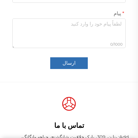
پیام
0/1000
ارسال
تماس با ما
Add: بنا ن، 309، پارک خلاقیت شانگشنج، جیاهه وانگانگ،