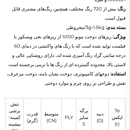
رنگ:
بیش از 720 رنگ مختلف، همچنین رنگ‌های مشتری قابل
قبول است.
بسته بندی:
3g-1.5kg/مخروطی
ویژگی:
ریزهای دوخت مونو 100% از ریزهای نخی ویسکوز با
فیلمنت تولید شده است که با رنگ های واکنشی در دمای 60
درجه سانتی گراد رنگ آمیزی شده اند، دارای روشنایی عالی و
لاستی بالا، محدوده گسترده ای از رنگ ها با نرمی برجسته است
استفاده:
دوخهای کامپیوتری، دوخت نشان نامه، دوخت مزخرف،
نقش و طراحی بر روی چرم و موارد دوختی
تنش
ت
Te
برگه
برشی
دنیه
متوسط
قدرت
ایکس
سایز
PLY
کمینه-
(D)
(CN)
(گرم)
(t)
S
بیشینه
خو