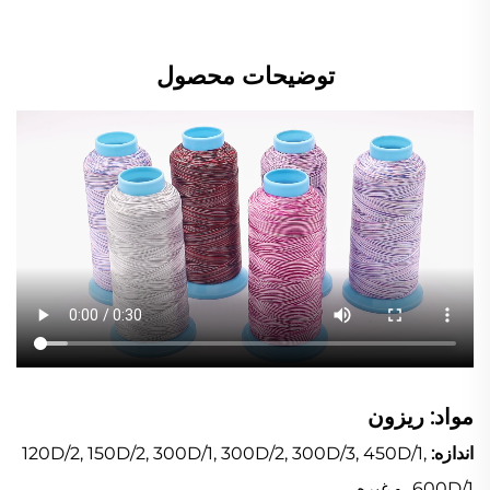
توضیحات محصول
مواد: ریزون
اندازه:
120D/2, 150D/2, 300D/1, 300D/2, 300D/3, 450D/1,
600D/1، و غیره