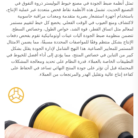
تمثل أنظمة ضبط الجودة في مصنع خيوط البوليستر ذروة التفوق في
التصنيع الحديث. تشمل هذه الأنظمة نقاط فحص متعددة عبر عملية الإنتاج،
باستخدام أجهزة استشعار بصرية متقدمة ومعدات مراقبة حاسوبية
لاكتشاف ومنع العيوب في الوقت الفعلي. يخضع كل خيط لتقييم مستمر
لمعالم مثل اتساق القطر، قوة الشد، خواص الطول، وخصائص السطح.
تتضمن منظومة ضبط الجودة آليات عينات أوتوماتيكية تقوم بفحص دفعات
الإنتاج بشكل منتظم وفقًا للمواصفات المحددة مسبقًا، مما يضمن الامتثال
المستمر للمعايير الصناعية. هذا النهج الشامل لإدارة الجودة يقلل بشكل
كبير من التباين في خصائص المنتج، مما يؤدي إلى أداء أفضل للخيوط في
التطبيقات الخاصة بالعملاء. قدرة النظام على تحديد ومعالجة المشكلات
المحتملة قبل أن تؤثر على جودة المنتج النهائي تساعد في الحفاظ على
كفاءة إنتاج عالية وتقليل الهدر والمرتجعات من العملاء.