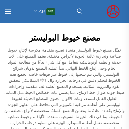
AR
مصنع خيوط البوليستر
تمثّل مصنع خيوط البوليستر منشأة تصنيع متقدمة مكرسة لإنتاج خيوط
صناعية وتجارية عالية الجودة لأغراض مختلفة. يعتمد المصنع على آلات
حديثة وأنظمة أوتوماتيكية تتعامل مع كل شيء بدءًا من معالجة المواد
الخام وحتى إنتاج الخيط النهائي. تبدأ عملية التصنيع بذوبان شرائح
البوليستر، والتي يتم سحبها إلى خيوط عبر فوهات خاصة. تخضع هذه
الخيوط لتحكم دقيق في درجات الحرارة وال拉升 الميكانيكي لتحقيق
القوة والمرونة المثالية. يستخدم المصنع أنظمة لف متقدمة وإجراءات
ضبط جودة طوال خط الإنتاج، مما يضمن ثبات خصائص الخيط مثل المتانة،
الطول القابل للتمدد، وثبات الألوان. تحتوي المصانع الحديثة لخيوط
البوليستر على أنظمة مراقبة الكمبيوتر التي تحافظ على معايير الجودة
والإنتاج بكفاءة. عادةً ما يتضمن المصنع أقسامًا متخصصة لأنواع مختلفة من
الخيوط، بما في ذلك الخيوط النسيجية، متعددة الألياف، وخيوط صناعية
متخصصة. تعمل أنظمة السيطرة البيئية على تنظيم درجات الحرارة،
الرطوبة، ومستويات الغبار لضمان جودة المنتج. كما يحتوي المصنع على