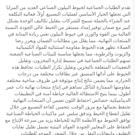
تقدم الطلبات الجماعية لخيوط النيلون الصناعي العديد من المزايا
التي تجعلها الخيار الأساسي لعمليات التصنيع. أولاً، فعالية التكلفة
عند الشراء بالجملة تسمح للشركات بتقليل تكاليف الوحدة بشكل
كبير مع ضمان توفير إمداد مستقر من الخيط عالي الجودة. النسبة
العالية بين القوة والوزن في خيوط النيلون تعني زيادة المتانة في
المنتجات النهائية، مما يقلل من مطالبات الضمان ويعزز رضا
العملاء. تظهر هذه الخيوط مقاومة استثنائية للمواد الكيميائية
والزيوت والرطوبة، مما يجعلها مناسبة للبيئات الصناعية الصعبة.
تسهم الطلبات الجماعية في تبسيط إدارة المخزون، وتقليل
التعقيدات المتعلقة بالتخزين وتقليل تكرار الطلبات. تحافظ هذه
الخيوط على أدائها المتسق عبر نطاقات مختلفة من درجات
الحرارة، مما يضمن نتائج إنتاج موثوقة في ظروف مناخية مختلفة.
مقاومتها الممتازة للتآكل تساهم في إنتاج منتجات نهائية ذات عمر
أطول، بينما يتيح الاستطالة العالية خياطة آمنة في التطبيقات
الديناميكية. خصائص احتفاظ اللون تضمن أن المنتجات النهائية
تحتفظ بجمالها مع مرور الوقت. تتحسن كفاءة التصنيع من خلال
تقليل انقطاع الخيط وتدفق سلس عبر ماكينات الخياطة الصناعية.
توافق الخيوط مع الأنظمة الآلية للخياطة يزيد من سرعة الإنتاج مع
الحفاظ على المعايير الجودة. الفوائد البيئية تشمل تقليل نفايات
التغليف وانبعاثات النقل من خلال الشحن الموحد للطلبات