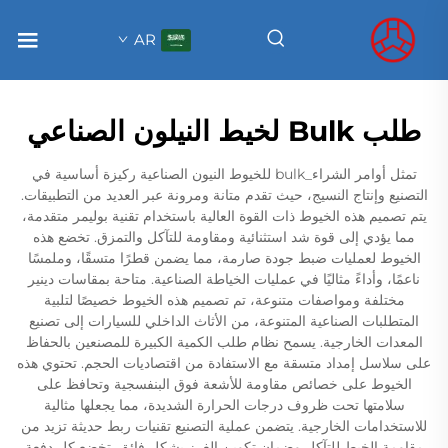
AR
طلب Bulk لخيط النيلون الصناعي
تمثل أوامر الشراء_bulk للخيوط النيون الصناعية ركيزة أساسية في
التصنيع وإنتاج النسيج، حيث تقدم متانة ومرونة عبر العديد من التطبيقات.
يتم تصميم هذه الخيوط ذات القوة العالية باستخدام تقنية بوليمر متقدمة،
مما يؤدي إلى قوة شد استثنائية ومقاومة للتآكل والتمزق. تخضع هذه
الخيوط لعمليات ضبط جودة صارمة، مما يضمن قطرًا متسقًا، وملمسًا
ناعمًا، وأداءً مثاليًا في عمليات الخياطة الصناعية. متاحة بمقاسات دينير
مختلفة ومواصفات متنوعة، تم تصميم هذه الخيوط خصيصًا لتلبية
المتطلبات الصناعية المتنوعة، من الأثاث الداخلي للسيارات إلى تصنيع
المعدات الخارجية. يسمح نظام طلب الكمية الكبيرة للمصنعين بالحفاظ
على سلاسل إمداد متسقة مع الاستفادة من اقتصاديات الحجم. تحتوي هذه
الخيوط على خصائص مقاومة للأشعة فوق البنفسجية وتحافظ على
سلامتها تحت ظروف درجات الحرارة الشديدة، مما يجعلها مثالية
للاستخدامات الخارجية. يتضمن عملية التصنيع تقنيات ربط حديثة تزيد من
مقاومة الخيط للتآكل وضمان تكوين الغرز بشكل فائق. تخضع كل دفعة