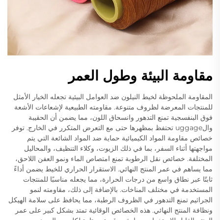
مقاومة البيئة وطول العمر
المقاومة الملحوظة لخيط النيلون ضد العوامل البيئية تجعله الخيار الأمثل
للمنتجات المعرضة لظروف متنوعة. مقاومته الطبيعية لإشعاعات الأشعة
فوق البنفسجية تمنع التدهور وانسحاق اللون، مما يضمن أن الحقيبة
والuggage تحتفظ بمظهرها حتى مع التعرض المتكرر في الخارج. توفر
خصائص مقاومة المواد الكيميائية حماية ضد المواد الشائعة التي يتم
مواجهتها أثناء السفر، بما في ذلك الزيوت، وكلاء التنظيف، والمحاليل
المختلفة. خصائص نقل الرطوبة تمنع امتصاص الماء ونمو العفن اللاحق،
مما يساهم في عمر المنتج النهائي. الاستقرار الحراري للخيط يضمن أداءً
ثابتًا عبر نطاق واسع من درجات الحرارة، مما يجعله مناسبًا للمنتجات
المستخدمة في مختلف المناخات. بالإضافة إلى ذلك، مقاومته لنمو
الجراثيم تمنع التدهور في الظروف الرطبة، مما يحافظ على سلامة الهيكل
ونظافة المنتج النهائي. هذه الخصائص الوقائية تمتد بشكل كبير على عمر