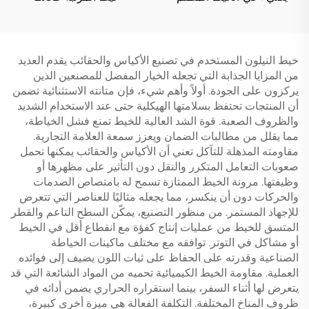
خيط النيلون المستخدم في تصنيع الأكياس والحقائب يقدم العديد
من المزايا الجذابة التي تجعله الخيار المفضل للمصنعين الذين
يركزون على الجودة. أولاً وأهم شيء، فإن متانته الاستثنائية تضمن
أن المنتجات تحتفظ بسلامتها الهيكلية حتى عند الاستخدام الشديد
والظروف الصعبة. قوة الشد العالية للخيط تمنع فشل الخياطة،
مما يقلل من مطالبات الضمان ويعزز سمعة العلامة التجارية.
مقاومته المذهلة للتآكل تعني أن الأكياس والحقائب يمكنها تحمل
صعوبات التعامل المتكرر والنقل دون التأثير على مظهرها أو
وظيفتها. مرونة الخيط الممتازة تسمح له بامتصاص الصدمات
والحركات دون أن ينكسر، مما يجعله مثاليًا للعناصر التي تتعرض
للإجهاد المستمر. من منظور التصنيع، يمكّن السطح الناعم والقطر
المتسق للخيط من عمليات إنتاج كفؤة مع انقطاع أقل في الخيط
أو مشاكل في التوتر. توافقه مع مختلف ماكينات الخياطة
الصناعية وقدرته على الحفاظ على ثبات اللون يضيف إلى فوائده
العملية. مقاومة الخيط الكيميائية تحميه من المواد الشائعة التي قد
يتعرض لها أثناء السفر، بينما استقراره الحراري يضمن أدائه في
ظروف المناخ المختلفة. التكلفة الفعالة هي ميزة أخرى كبيرة،