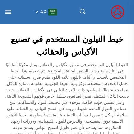
AR
خيط النيلون المستخدم في تصنيع
الأكياس والحقائب
الخيط النيلون المستخدم في تصنيع الأكياس والحقائب يمثل مكونًا أساسيًا
في إنتاج مستلزمات السفر المتينة والموثوقة. يتم تصميم هذا الخيط
المخصص باستخدام ألياف نايلون عالية القوة تقدم قدرة استثنائية على
تحمل الضغوط المختلفة. توفر بنية الخيط الجزيئية مقاومة ممتازة للتآكل،
مما يجعله مثاليًا للمناطق ذات الإجهاد العالي في الأكياس والحقائب حيث
يحدث التآكل المنتظم. يقدر الصانعون بشكل خاص قوتهم الشدودية الثابتة،
والتي تضمن جودة خياطة موحدة عبر مختلف المواد والسماكات. تتيح
خصائص الطول الفائقة للخيط مرونة في المنتج النهائي مع الحفاظ على
سلامة الهيكل. تضمن العمليات التصنيعية المتقدمة مقاومة الخيط لتدهور
الأشعة فوق البنفسجية، والتعرض للمواد الكيميائية، ودورات الإجهاد
المتكررة، مما يساهم في عمر طويل للمنتج النهائي. يسمح تنوعه
باستخدام أنماط خياطة مختلفة ويمكن استخدامه مع أنواع متعددة من