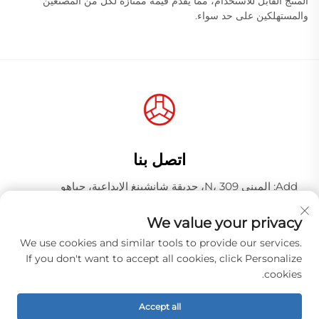
المنتج القابل للاستخدام، مما يقدم قيمة ممتازة لكل من المصنعين
والمستهلكين على حد سواء.
اتصل بنا
Add: المبنى N، 309، حديقة شانشينغ الإبداعية، جياهو
وانغجانغ، منطقة باييون، مدينة قوانغتشو، مقاطعة قوانغدونغ،
الصين، الرمز البريدي 510000
We value your privacy
هاتف:
+86-18925123039
We use cookies and similar tools to provide our services.
If you don't want to accept all cookies, click Personalize
البريد الإلكتروني:
[email protected]
cookies.
Accept all
حقوق الطبع والنشر © شركة قوانغتشو هونغكياو للصناعة المحدودة.