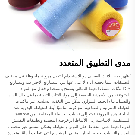
مدى التطبيق المتعدد
يُظهر خيط الأثاث القطني ذو الاستخدام الثقيل مرونة ملحوظة في مختلف
التطبيقات، مما يجعله أداة لا غنى عنها في المشاريع الاحترافية ومشاريع
DIY للأثاث. سمك الخيط المثالي يسمح باستخدام فعال مع المواد
المتنوعة، من الأقمشة الخفيفة إلى مواد الأثاث الثقيلة بما في ذلك الجلد
والفينيل. بناء الخيط المتوازن يمكّن من التغذية السلسة عبر ماكينات
الخياطة المنزلية والصناعية، مع كونه مناسبًا أيضًا للخياطة اليدوية عند
الحاجة. هذه المرونة تمتد إلى تقنيات الخياطة المختلفة، من seems
المستقيمة الأساسية إلى الأنماط الزخرفية المعقدة وتطبيقات التفتيش.
قدرة الخيط على الحفاظ على التوتر والخياطة بشكل متسق عبر مختلف
المواد والتقنيات يجعله الخيار المثالي للمشاريع التي تتطلب أنواعًا متعددة