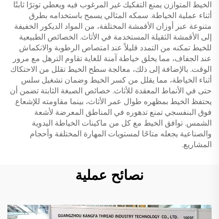
الخيط المتوازن يمنع التفكيك غير المرغوب فيه ويعطي توترًا ثابتًا
أثناء عملية الخياطة. سمكه المثالي يسمح باستخدامه بطرق
متنوعة عبر أوزان الأقمشة المختلفة، من المواد الديكور الخفيفة
إلى الأقمشة الثقيلة المستخدمة في الأثاث. الخصائص الطبيعية
للخيط تمكنه من التمدد قليلاً عند امتصاص الرطوبة والانكماش
عند الجفاف، مما يخلق خياطة آمنة للغاية تقاوم الترهل مع مرور
الوقت. بالإضافة إلى ذلك، معالجة سطح الخيط تقلل من الاحتكاك
أثناء الخياطة، مما يقلل من كسر الخيط وضمان تشغيل سلس
حتى في الأنماط المعقدة للأثاث. خصائص الصبغة الثابتة تضمن أن
يحتفظ الخيط بمظهره طوال عمر الأثاث، بينما مقاومته للإشعاع
فوق البنفسجي تمنع تدهوره في المناطق المعرضة لأشعة
الشمس. توافق الخيط مع كل من ماكينات الخياطة اليدوية
والصناعية يجعله متاحًا لمستويات المهارة المختلفة وأحجام
المشاريع.
نصائح عملية