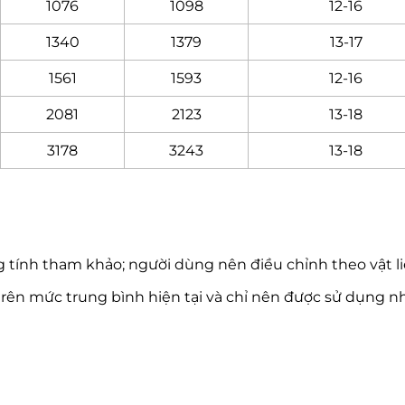
1076
1098
12-16
1340
1379
13-17
1561
1593
12-16
2081
2123
13-18
3178
3243
13-18
g tính tham khảo; người dùng nên điều chỉnh theo
vật 
a trên mức trung bình hiện tại và chỉ nên được sử dụng
nh