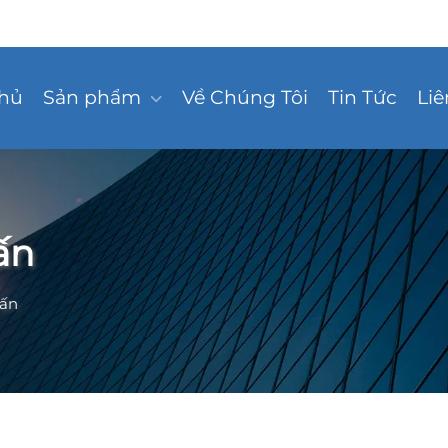
Chủ
Sản phẩm
Về Chúng Tôi
Tin Tức
Liê
ấn
uấn