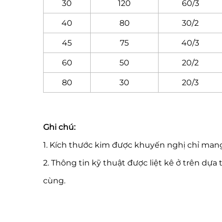
30
120
60/3
40
80
30/2
45
75
40/3
60
50
20/2
80
30
20/3
Ghi chú:
1. Kích thước kim được khuyến nghị chỉ man
2. Thông tin kỹ thuật được liệt kê ở trên dự
cùng.