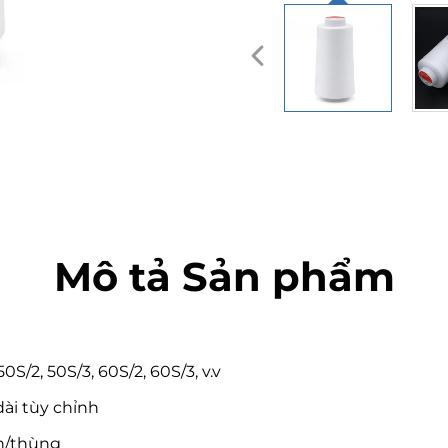
Mô tả Sản phẩm
50S/2, 50S/3, 60S/2, 60S/3, v.v
ài tùy chỉnh
ón/thùng