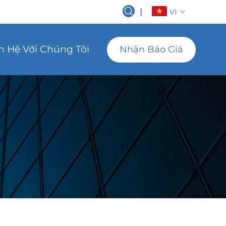
|
VI
n Hệ Với Chúng Tôi
Nhận Báo Giá