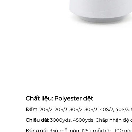
Chất liệu: Polyester dệt
Đếm:
20S/2, 20S/3, 30S/2, 30S/3, 40S/2, 40S/3, 
Chiều dài:
3000yds, 4500yds, Chấp nhận độ d
Đóng gói:
95g mỗi nón, 125g mỗi hộp, 100 n