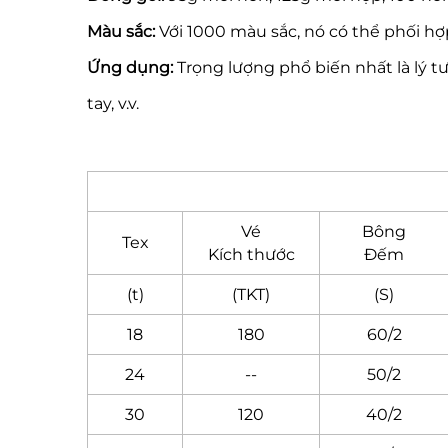
Màu sắc:
Với 1000 màu sắc, nó có thể phối hợ
Ứng dụng:
Trọng lượng phổ biến nhất là lý 
tay, v.v.
Vé
Bông
Tex
Kích thước
Đếm
(t)
(TKT)
(S)
18
180
60/2
24
--
50/2
30
120
40/2