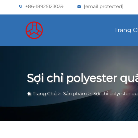
+86-18925123039
[email protected]
Trang 
Sợi chỉ polyester qu
Trang Chủ
>
Sản phẩm
>
Sợi chỉ polyester q