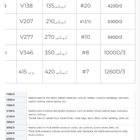
#20
ٹیکس135
V138
0.45م
420D/3
ٹیکس210
V207
mm
#13/15
630D/3
#10
ٹیکس 270
V277
mm
840D/3
1000D/3
#8
ٹیکس 350
V346
mm
1 
1260D/3
#7
ٹیکس 420
وی 415
می