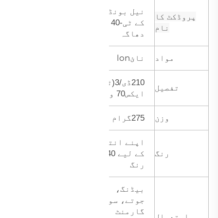
نیل بونڈ ٹی
پروڈکٹ کا
کے ٹی-40
نام
دھاگہ
نائlon
مواد
210ڈی/3(ٹی
تفصیل
ایکس70
وی69)
وزن
275گرام
اپنے انتخاب
رنگ
کے لیے 240
رنگ
بیڈنگ،
جوتے، سوฟา،
گارمنٹ
استعمال