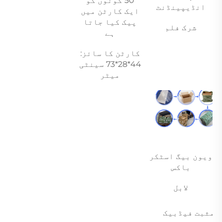
50 کونوں کو 
انڈیپینڈنٹ 
ایک کارٹن میں 
پیک کیا جاتا 
شرک فلم 
ہے 
کارٹن کا سائز: 
44*28*73 سینٹی 
میٹر 
ویون بیگ اسٹکر 
باکس 
لابل 
مثبت فیڈبیک