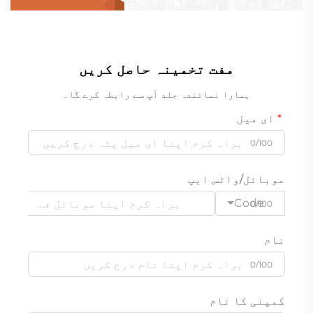
مفت تخمینہ حاصل کریں
ہمارا نمائندہ جلد آپ سے رابطہ کرے گا۔
ای میل
0/100
موبائل/واٹس ایپ
Code
0/100
نام
0/100
کمپنی کا نام