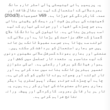
یہ پریمیم ہائی ٹینیسٹی پالی اسٹر تار، مانگ
بھرے سلائی کے استعمال کے لیے بے مثال طاقت اور
عمدہ کارکردگی کو جوڑتا ہے۔ V69 خصوصیات (210d/3)
کھینچنے کی بہترین قوت اور دیمک کو یقینی بناتی
ہے، جو چمڑے کی اشیاء اور جوتے کی تیاری کے لیے
اسے بہترین بناتی ہے۔ نائیلون کی بانڈنگ کا علاج
گھساؤ کے خلاف مزاحمت کو بڑھاتا ہے اور سلائی کے
ٹوٹنے سے بچاتا ہے، جس سے مضبوط ٹانکے بن جاتے
ہیں جو بھاری استعمال کو برداشت کر سکتے ہیں۔
صنعتی اور بھاری بھونڈے کمرشل سلائی مشینوں دونوں
کے لیے مناسب، یہ متعدد تار تسلسل میں کشش اور
ہموار فیڈنگ کو برقرار رکھتی ہے۔ اس کی متوازن
تعمیر بہترین ٹانکے بنانے میں مدد کرتی ہے اور
تار ٹوٹنے اور چھوٹے ہوئے ٹانکوں کو کم کرتی ہے۔
چاہے آپ چمڑے کے جوتے، بیگ، اپہولسٹری یا دیگر
بھاری بھونڈی مصنوعات کی تیاری کر رہے ہوں، یہ
تار ہر بار قابل بھروسہ کارکردگی اور پیشہ ورانہ
نتائج فراہم کرتی ہے۔