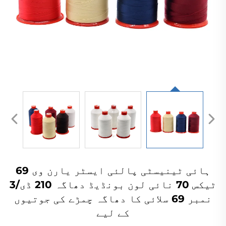
ہائی ٹینیسٹی پالئی ایسٹر یارن وی 69
ٹیکس 70 نائی لون بونڈیڈ دھاگہ 210 ڈی/3
نمبر 69 سلائی کا دھاگہ چمڑے کی جوتیوں
کے لیے