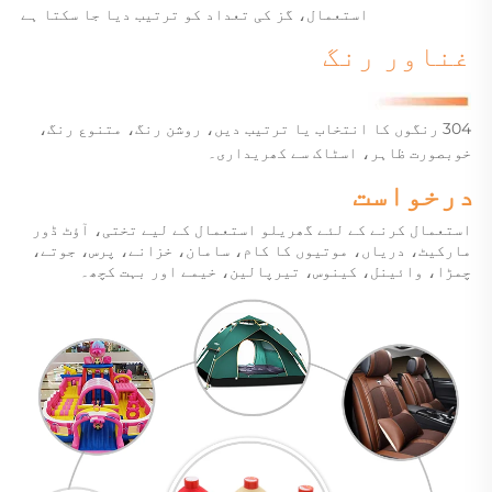
استعمال، گز کی تعداد کو ترتیب دیا جا سکتا ہے
غناور رنگ
304 رنگوں کا انتخاب یا ترتیب دیں،
روشن رنگ، متنوع رنگ،
خوبصورت ظاہر، اسٹاک سے کھریداری۔
درخواست 
استعمال کرنے کے لئے 
گھریلو استعمال کے لیے تختی، آؤٹ ڈور 
مارکیٹ، دریاں، موتیوں کا کام، سامان، خزانے، پرس، جوتے، 
چمڑا، وائینل، کینوس، تیرپالین، خیمے اور بہت کچھ۔ 