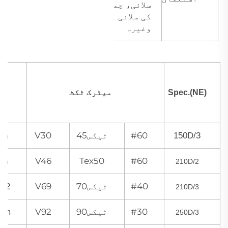
سلائی، چمڑے
کی سلائی
وغیرہ
ق
میٹرک ٹکٹ
Spec.(NE)
#60
ٹیکس45
V30
150D/3
mm
V46
Tex50
#60
mm
210D/2
#40
ٹیکس70
V69
0.32م
210D/3
#30
ٹیکس90
V92
5mm
250D/3