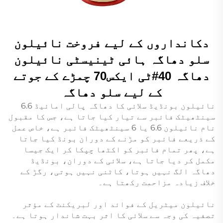
دکانداروں کے لیے فروخت نائیلون
سلو دھاگہ ہائی ٹینیسٹی نائیلون
دھاگہ 40#ٹی ایکس70 چمڑے کے جوتے
کے لیے سلو دھاگہ
نائیلون بونڈیڈ سلائی کا دھاگہ پالی امائیڈ 6.6
سینٹھیٹک فائبر سے تیار کیا جاتا ہے، جس کا مقبول
نام نائیلون 6.6 یا 6 سینٹھیٹک فائبر ہے، خاص عمل
کے ذریعے فائبر کو مڑنے کے دوران بونڈ کیا جاتا
ہے، پھر تمام فائبر کو اکٹھا چپکا کر ایک جیسا
مکمل کر دیا جاتا ہے، سلائی کے دوران، بونڈیڈ
دھاگہ الگ نہیں ہوتا، کاٹنی نہیں ہوتی، رگڑ کے
خلاف زیادہ مزاحمت رکھتا ہے۔
نائیلون میٹریل کے فوائد اور لبریکنٹ کے مؤثر
تصفیہ کی وجہ سے سلائی کا اثر بہت شاندار ہوتا ہے۔