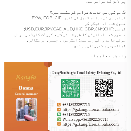
پی لائن کے برابر ہے۔ 
5. ہم کون سی خدمات فراہم کر سکتے ہیں؟   
ڈیلیوری کی شرائط قبول کی گئیں: EXW, FOB, CIF... 
قبول شدہ ادائیگی کی 
کرنسی:USD,EUR,JPY,CAD,AUD,HKD,GBP,CNY,CHF;   
منظور شدہ ادائیگی کا طریقہ: ٹی/ٹی، کریڈٹ کارڈ، پے پال... 
بولی جانے والی زبانیں: انگریزی، چینی، پرتگالی، 
فرانسیسی، کوریائی، ہندی 
رابطہ معلومات