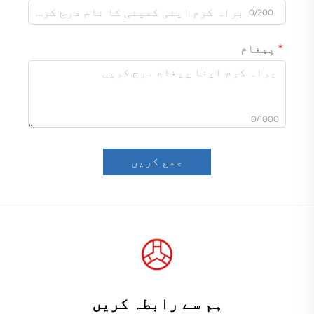
0/200
پیغام
0/1000
جمع کریں
ہم سے رابطہ کریں