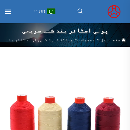
UR
پولی اسٹائر بند شدہ سویجی
صفحہ اول
>
محصولات
>
بونڈڈ ٹریڈ
>
پولی اسٹائر بند شدہ سویجی