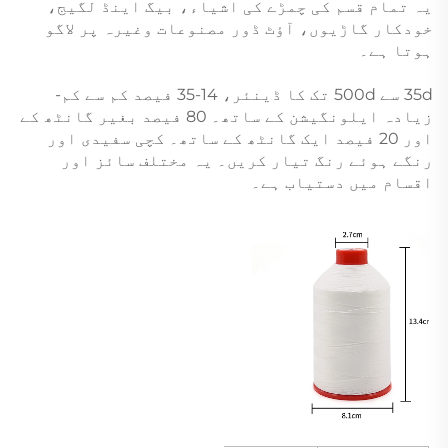
یہ تمام قسم کی چمڑے کی اشیاء، بیگ اینڈ لگیج،
خودکار گاڑیوں، آؤٹ ڈور مصنوعات وغیرہ پر لاگو
ہوتا ہے۔
35d سے 500d تک کا ڈینئر، 14-35 فیصد کم سے کم-
زیادہ ایلونگیشن کے ساتھ۔ 80 فیصد بغیر گانٹھ کے
اور 20 فیصد ایک گانٹھ کے ساتھ۔ کچی سفیدی اور
رنگے ہوئے رنگ تیار کریں۔ یہ مختلف سائز اور
اقسام میں دستیاب ہے۔