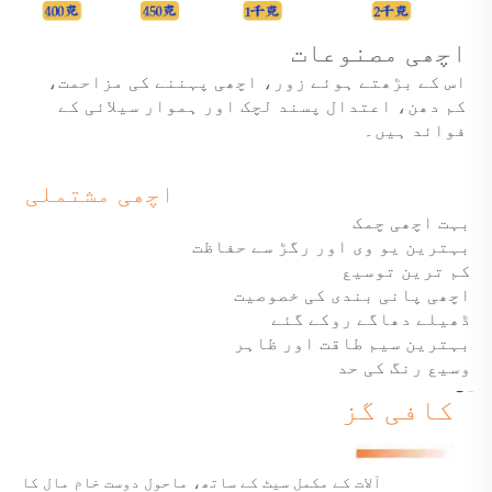
اچھی مصنوعات
اس کے بڑھتے ہوئے زور، اچھی پہننے کی مزاحمت،
کم دھن، اعتدال پسند لچک اور ہموار سیلائی کے
فوائد ہیں۔
اچھی مشتملی
بہت اچھی چمک
بہترین یو وی اور رگڑ سے حفاظت
کم ترین توسیع
اچھی پانی بندی کی خصوصیت
ڈھیلے دھاگے روکے گئے
بہترین سیم طاقت اور ظاہر
وسیع رنگ کی حد
کافی گز
آلات کے مکمل سیٹ کے ساتھ، ماحول دوست خام مال کا