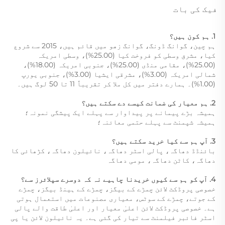
فیک کی بات
1. ہم کون ہیں؟   
ہم چین، گوانگ ڈونگ، گوانگ زهو میں قائم ہیں، 2015 سے شروع 
کیا، مشرق وسطی کو فروخت کیا (25.00%)، وسطی امریکہ 
(25.00%)، مقامی منڈی (25.00%)، جنوبی امریکہ (18.00%)، 
شمالی امریکہ (3.00%)، مشرقی ایشیا (3.00%)، جنوبی یورپ 
(1.00%)۔ ہمارے دفتر میں کل ملا کر تقریباً 11 تا 50 لوگ ہیں۔ 
2. ہم معیار کی ضمانت کیسے دے سکتے ہیں؟   
ہمیشہ بڑے پیمانے پر پیداوار سے پہلے ایک پیشگی نمونہ؛   
ہمیشہ شپمنٹ سے پہلے حتمی معائنہ؛   
3. آپ ہم سے کیا خرید سکتے ہیں؟   
بائنڈڈ دھاگہ، پالی اسٹر دھاگہ، نائیلون دھاگہ، کڑھائی کا 
دھاگہ، کاٹن دھاگہ، مومی دھاگہ 
4. آپ کو ہم سے کیوں خریدنا چاہیے نہ کہ دوسرے سپلائرز سے؟   
خصوصی پروڈکٹ لائن چمڑے کے بیگز، چمڑے کے ہینڈ بیگز، چمڑے 
کے جوتے، چمڑے کے سوٹس، معیاری مصنوعات میں استعمال ہوتی 
ہے۔ خصوصی پروڈکٹ لائن اعلیٰ معیار اور اعلیٰ طاقت والے پالی 
اسٹر فائبر فیلمنٹ سے تیار کی گئی ہے۔ یہ نائیلون لائن یا پی 