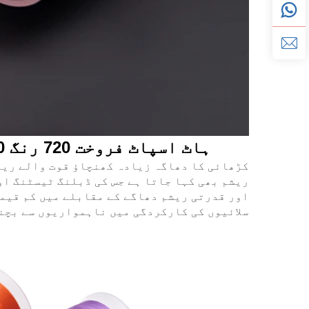
ہاٹ اسپاٹ فروخت 720 رنگ 100% پالی ایسٹر دھاگہ سازوں کڑھائی دھاگہ مشین کڑھائی کے لیے
ریشم بھی کہا جاتا ہے جس کی ڈبلنگ ٹیسٹنگ او
اور قدرتی ریشم دھاگے کے مقابلے میں کم قیمت
سلائیوں کی کارکردگی میں ناہمواریوں سے بچن