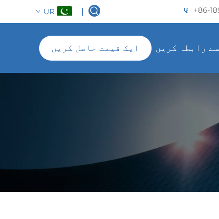
+86-18
UR
|
سے رابطہ کریں
ایک قیمت حاصل کریں