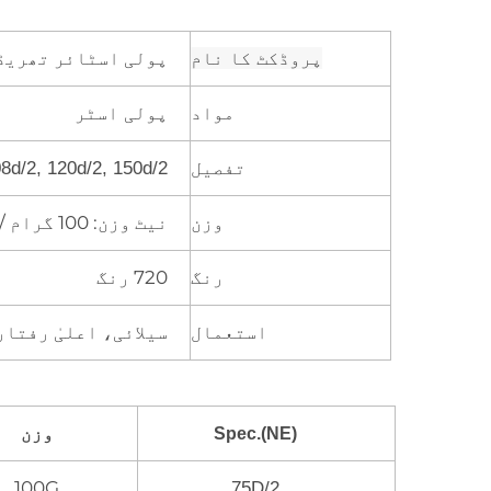
پولی اسٹائر تھریڈ
پروڈکٹ کا نام
مواد
پولی اسٹر
تفصیل
8d/2, 120d/2, 150d/2
نیٹ وزن: 100 گرام / گروس وزن: 115 گرام
وزن
720 رنگ
رنگ
سیلائی، اعلیٰ رفتار
استعمال
وزن
Spec.(NE)
100G
75D/2