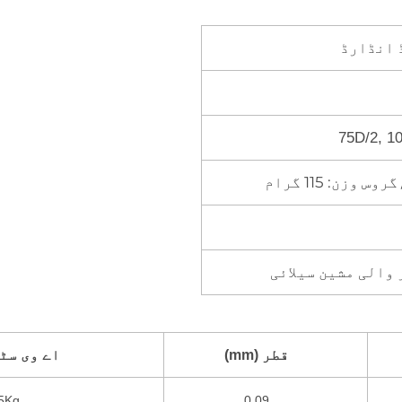
 انڈارڈ
75D/2, 10
 والی مشین سیلائی
قطر (mm)
اے وی سٹ
5Kg
0.09