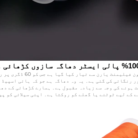
کڑھائی کا دھاگہ زیادہ کھن
ر رنگائی کی گئی ہے۔ یہ وہ دھاگہ ہے جو کہ ہائی اسپیڈ
 ہونے کی وجہ سے زیادہ مقبول ہے۔ ہمارے کڑھائی کے دھا
ے کے لیے ٹوٹنے یا گھلے کو روکتا ہے۔
اپنی سیلائی کو پی