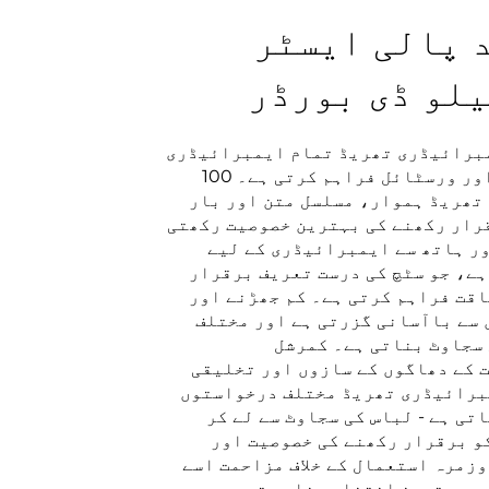
120 فیصد پالی ایسٹر
لو ڈی بورڈر
السٹر کی ایمبرائیڈری تھریڈ تمام ایمبرائیڈری
منصوبوں کے لیے بے مثال معیار اور ورسٹائل فراہم کرتی ہے۔ 100
تھریڈ ہموار، مسلسل متن اور بار
قرار رکھنے کی بہترین خصوصیت رکھتی
اشین اور ہاتھ سے ایمبرائیڈری کے لیے
ے، جو سٹچ کی درست تعریف برقرار
قت فراہم کرتی ہے۔ کم جھڑنے اور
 سے باآسانی گزرتی ہے اور مختلف
 سجاوٹ بناتی ہے۔ کمرشل
کے دھاگوں کے سازوں اور تخلیقی
برائیڈری تھریڈ مختلف درخواستوں
تی ہے - لباس کی سجاوٹ سے لے کر
و برقرار رکھنے کی خصوصیت اور
زمرہ استعمال کے خلاف مزاحمت اسے
ے بہترین انتخاب بنا دیتی ہے۔