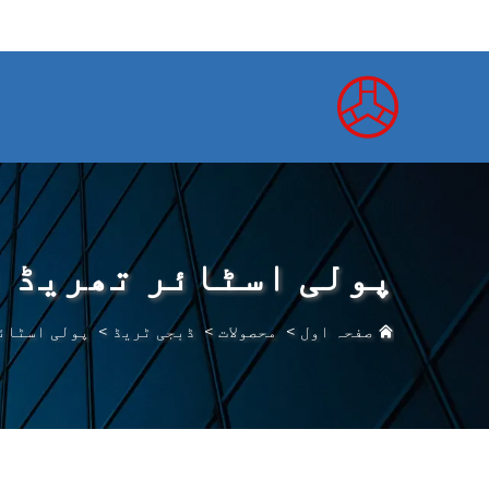
پولی اسٹائر تھریڈ 
صفحہ اول
>
محصولات
>
ڈبجی ٹریڈ
>
پولی اسٹائ