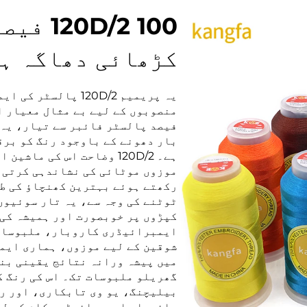
D/2 100
کڑھائی دھاگہ ہی
یہ پریمیم 120D/2 پ
فیصد پالسٹر فائبر سے تیار، یہ 
بار دھونے کے باوجود رنگ کو بر
ہے۔ 120D/2 وضاحت اس کی م
موزوں موٹائی کی نشاندہی کرتی ہ
رکھتے ہوئے بہترین کھنچاؤ کی طا
ٹوٹنے کی وجہ سے، یہ تار سوئیوں
کپڑوں پر خوبصورت اور ہمیشہ کی
ایمبرائیڈری کاروبار، ملبوسات 
شوقین کے لیے موزوں، ہماری ایم
میں پیشہ ورانہ نتائج یقینی بنا
گھریلو ملبوسات تک۔ اس کی رنگ ک
بیلیچنگ، یو وی تابکاری، اور رو
پائیدار ایمبرائیڈری کام کے لی