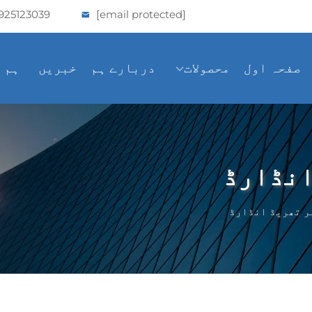
925123039
[email protected]
صفحہ اول
محصولات
دربارے ہم
خبریں
ہم 
انڈارڈ
ر تھریڈ انڈارڈ