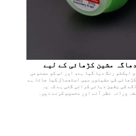
چاؤ قوت والے ریون فیلیمنٹ یارن سے تیار کیا گیا ہے جس کو 60 ڈگری پر ری ایکٹو رنگ دیا گیا ہے، اور اس کو مصنوعی
 کڑھائی کی مشینوں میں استعمال کیا جاتا ہے
گے کی یقین دہانی کرائی گئی ہے کہ یہ
شہ ورانہ نظر آنے اور محسوس کرنے دیں۔