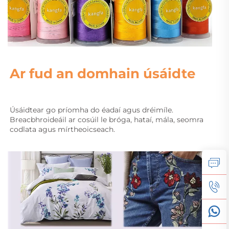
Ar fud an domhain úsáidte 
Úsáidtear go príomha do éadaí agus dréimíle. 
Breacbhroideáil ar cosúil le bróga, hataí, mála, seomra 
codlata agus mírtheoicseach. 