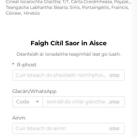
Cineál Íocaíochta Glactha: T/T, Cárta Creidmheasa, Paypal... 
Teangacha Labhartha: Béarla, Sínis, Portaingéilis, Fraincis, 
Cóiréar, Hindúis 
Faigh Cítíl Saor in Aisce
Déanfaidh ár ionadaithe teagmháil leat go luath.
R-phost
0/100
Glacán/WhatsApp
Code
0/100
Ainm
0/100