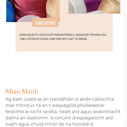
Mian Maith
Ag bain úsáid as an tseoidháin is airde cáilíochta
mar mhiotúr, tá an t-easpagóid pholiarastair
feistithe le locht seolta, neart ard agus seasmhacht
datha an-éadromh. Is oiriúint d'espágaíocht ard-
luath agus chuid mhór de na hiotáidí é.