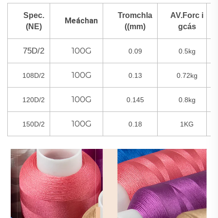
Spec.
Tromchla
AV.Forc i
Meáchan
(NE)
((mm)
gcás
100G
75D/2
0.09
0.5kg
100G
108D/2
0.13
0.72kg
100G
120D/2
0.145
0.8kg
100G
150D/2
0.18
1KG