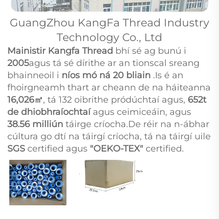
GuangZhou KangFa Thread Industry
Technology Co., Ltd
Mainistir Kangfa Thread
bhí sé ag bunú i
2005
agus tá sé dírithe ar an tionscal sreang
bhainneoil i
níos mó ná 20 bliain
.Is é an
fhoirgneamh thart ar cheann de na háiteanna
16,026㎡
, tá 132 oibrithe pródúchtaí agus,
652t
de dhiobhraíochtaí
agus ceimiceáin, agus
38.56 milliún
táirge críocha.De réir na n-ábhar
cúltura go dtí na táirgí críocha, tá na táirgí uile
SGS
certified agus
"OEKO-TEX"
certified.