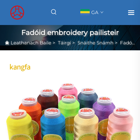
GA
Fadóid embroidery pailisteir
Leathanach Baile
>
Táirgí
>
Snáithe Snámh
>
Fadóid embroidery pailisteir