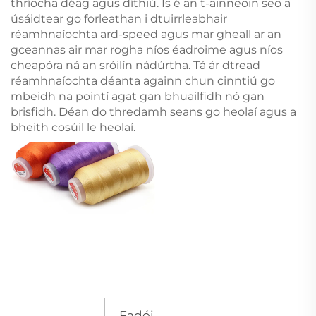
thríocha déag agus díthiú. Is é an t-ainneoin seo a
úsáidtear go forleathan i dtuirrleabhair
réamhnaíochta ard-speed agus mar gheall ar an
gceannas air mar rogha níos éadroime agus níos
cheapóra ná an sróilín nádúrtha. Tá ár dtread
réamhnaíochta déanta againn chun cinntiú go
mbeidh na pointí agat gan bhuailfidh nó gan
brisfidh.
Déan do thredamh seans go heolaí agus a
bheith cosúil le heolaí.
Fadóid