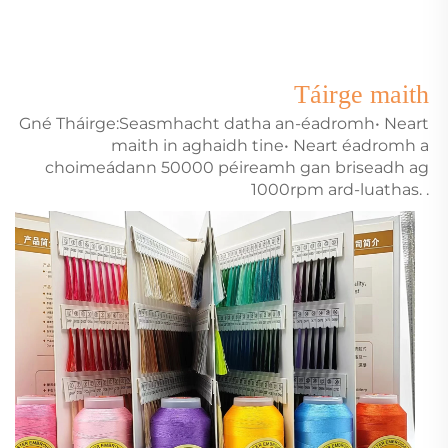
Táirge maith
Gné Tháirge:Seasmhacht datha an-éadromh• Neart
maith in aghaidh tine• Neart éadromh a
choimeádann 50000 péireamh gan briseadh ag
1000rpm ard-luathas.
.