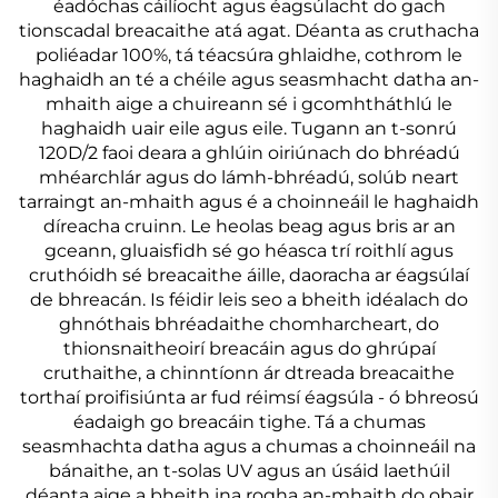
éadóchas cáilíocht agus éagsúlacht do gach
tionscadal breacaithe atá agat. Déanta as cruthacha
poliéadar 100%, tá téacsúra ghlaidhe, cothrom le
haghaidh an té a chéile agus seasmhacht datha an-
mhaith aige a chuireann sé i gcomhtháthlú le
haghaidh uair eile agus eile. Tugann an t-sonrú
120D/2 faoi deara a ghlúin oiriúnach do bhréadú
mhéarchlár agus do lámh-bhréadú, solúb neart
tarraingt an-mhaith agus é a choinneáil le haghaidh
díreacha cruinn. Le heolas beag agus bris ar an
gceann, gluaisfidh sé go héasca trí roithlí agus
cruthóidh sé breacaithe áille, daoracha ar éagsúlaí
de bhreacán. Is féidir leis seo a bheith idéalach do
ghnóthais bhréadaithe chomharcheart, do
thionsnaitheoirí breacáin agus do ghrúpaí
cruthaithe, a chinntíonn ár dtreada breacaithe
torthaí proifisiúnta ar fud réimsí éagsúla - ó bhreosú
éadaigh go breacáin tighe. Tá a chumas
seasmhachta datha agus a chumas a choinneáil na
bánaithe, an t-solas UV agus an úsáid laethúil
déanta aige a bheith ina rogha an-mhaith do obair