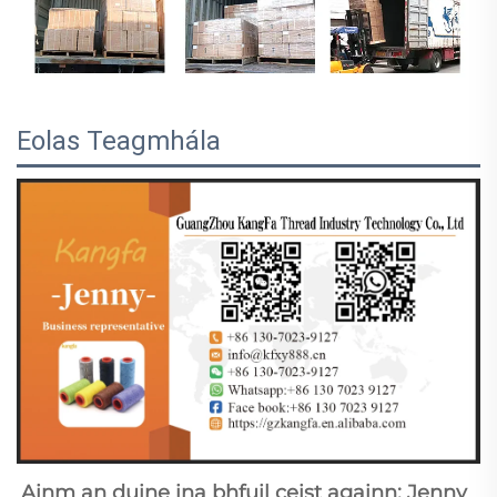
Eolas Teagmhála
Ainm an duine ina bhfuil ceist againn: Jenny 