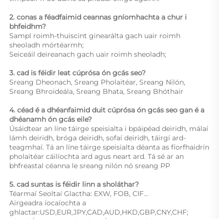
2. conas a féadfaimid ceannas gníomhachta a chur i 
bhfeidhm? 
Sampl roimh-thuiscint ginearálta gach uair roimh 
sheoladh mórtéarmh;  
Seiceáil deireanach gach uair roimh sheoladh;  
3. cad is féidir leat cúprósa ón gcás seo? 
Sreang Dheonach, Sreang Pholaitéar, Sreang Nilón, 
Sreang Bhroideála, Sreang Bhata, Sreang Bhóthair 
4. céad é a dhéanfaimid duit cúprósa ón gcás seo gan é a 
dhéanamh ón gcás eile? 
Úsáidtear an líne táirge speisialta i bpáipéad deiridh, málaí 
lámh deiridh, bróga deiridh, sofaí deiridh, táirgí ard-
teagmhaí. Tá an líne táirge speisialta déanta as fíorfhaidrín 
pholaitéar cáilíochta ard agus neart ard. Tá sé ar an 
bhfreastal céanna le sreang nilón nó sreang PP 
5. cad suntas is féidir linn a sholáthar? 
Téarmaí Seoltaí Glactha: EXW, FOB, CIF... 
Airgeadra íocaíochta a 
ghlactar:USD,EUR,JPY,CAD,AUD,HKD,GBP,CNY,CHF;   