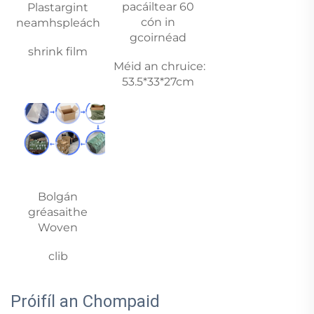
pacáiltear 60 
Plastargint 
cón in 
neamhspleách 
gcoirnéad 
shrink film 
Méid an chruice: 
53.5*33*27cm 
Bolgán 
gréasaithe 
Woven 
clib 
Próifíl an Chompaid