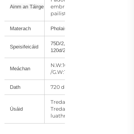
embroidery
Ainm an Táirge
pailisteir
Materach
Pholaistear
75D/2, 108d/2,
Speisifeicáid
120d/2, 150d/2
N.W:100G
Meáchan
/G.W:115G
720 dathanna
Dath
Tredamh,
Tredamh
Úsáid
luathmhainnéad