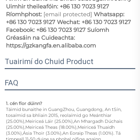
Uimhir theileafóin: +86 130 7023 9127 
Ríomhphost: 
[email protected]
 Whatsapp: 
+86 130 7023 9127 Wechat: +86 130 7023 9127 
Facebook: +86 130 7023 9127 Suíomh 
Gréasáin na Cuideachta: 
https://gzkangfa.en.alibaba.com 
Tuairimí do Chuid Product
FAQ
1. cén fíor dúinn? 
Táimid bunaithe in GuangZhou, Guangdong, An tSín, 
tosaímid sa bhliain 2015, reolaímid go Meánthiar 
(25.00%),Meiriceá Láir (25.00%),An Mhargadh Dúchais 
(25.00%),Meiriceá Theas (18.00%),Meiriceá Thuaidh 
(3.00%),Ásia Thoir (3.00%),An Eoraip Theas (1.00%). Tá 
timpeall 11-50 duine sa phobal oifige againn. 