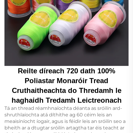
Reilte díreach 720 dath 100%
Poliastar Monaróir Tread
Cruthaitheachta do Thredamh le
haghaidh Tredamh Leictreonach
Tá an thread réamhnaíochta déanta as sróilín ard-
shruthlaíochta atá díthithe ag 60 céim leis an
meaisíníocht íogair, agus is féidir leis an sróilín seo a
bheith ar a dtugtar sróilín artagtha tar éis teacht ar