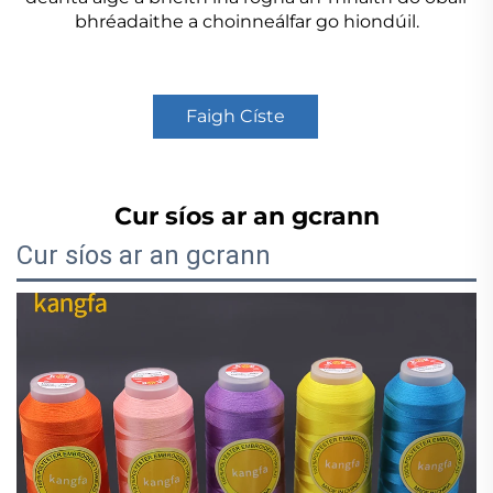
bhréadaithe a choinneálfar go hiondúil.
Faigh Císte
Cur síos ar an gcrann
Cur síos ar an gcrann