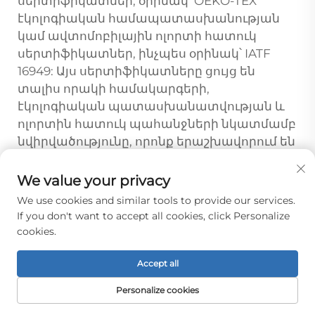
սերտիֆիկատներ, օրինակ՝ OEKO-TEX
էկոլոգիական համապատասխանության
կամ ավտոմոբիլային ոլորտի հատուկ
սերտիֆիկատներ, ինչպես օրինակ՝ IATF
16949: Այս սերտիֆիկատները ցույց են
տալիս որակի համակարգերի,
էկոլոգիական պատասխանատվության և
ոլորտին հատուկ պահանջների նկատմամբ
նվիրվածությունը, որոնք երաշխավորում են
արտադրանքի հաստատուն
աշխատանքային ցուցանիշները:
We value your privacy
We use cookies and similar tools to provide our services.
If you don't want to accept all cookies, click Personalize
Նախորդ։
Մասնագիտական միացված թելերի արտադրող արդյունաբերական կожապարկերի համար
cookies.
Հաջորդ։
Մեծածախ կապված թելի լուծումներ համաշխարհային կոշիկի արտադրողների համար
Accept all
Personalize cookies