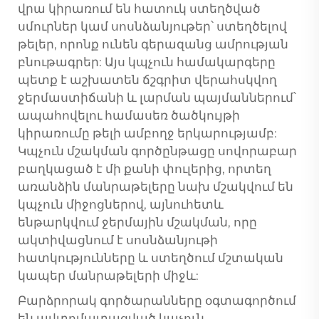
վրա կիրառում են հատուկ ստեղծված
սմուրներ կամ սոսնձանյութեր՝ ստեղծելով
թելեր, որոնք ունեն գերազանց ամրության
բնութագրեր: Այս կպչուն համակարգերը
պետք է աշխատեն ճշգրիտ վերահսկվող
ջերմաստիճանի և լարման պայմաններում՝
ապահովելու համասեռ ծածկույթի
կիրառումը թելի ամբողջ երկարությամբ:
Կպչուն մշակման գործընթացը սովորաբար
բաղկացած է մի քանի փուլերից, որտեղ
առանձին մանրաթելերը նախ մշակվում են
կպչուն միջոցներով, այնուհետև
ենթարկվում ջերմային մշակման, որը
ակտիվացնում է սոսնձանյութի
հատկությունները և ստեղծում մշտական
կապեր մանրաթելերի միջև:
Բարձրորակ գործարանները օգտագործում
են ավտոմատացված կպչուն