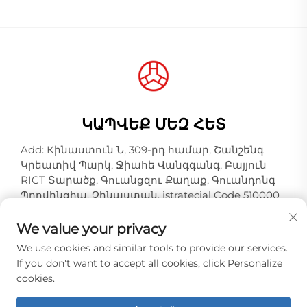
ԿԱՊՎԵՔ ՄԵԶ ՀԵՏ
Add: Кինաստուն Ն, 309-րդ համար, Շանշենգ
Կրեատիվ Պարկ, Ջիահե Վանգգանգ, Բայյուն
RICT Տարածք, Գուանցզու Քաղաք, Գուանդոնգ
Պրովինցիա, Չինաստան, istratecial Code 510000
Հեռ:
+86-18925123039
We value your privacy
Էլ. փոստ:
[email protected]
We use cookies and similar tools to provide our services.
If you don't want to accept all cookies, click Personalize
cookies.
Հեղինակային իրավունքները © Գուանցզու
Հոնգքիո Սլութ Ինդաստրիալ Կո., Լտդ. Ամբողջ