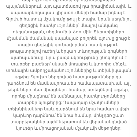
պայմաններում, այդ պատճառով դա իրավիճակային և
սպասարկողական կիրառումների համար իդեալ է:
Գլուխի հատուկ մշակումը թույլ է տալիս նրան սեղմելու
գեղեցիկ հատկություններ՝ մնալով անկանգ
դեղանության, սեղմումի և ձգումին: Տեքստիլների
մշակման ժամանակ սպանված բոլորեն գլուխը ցույց է
տալիս գեղեցիկ գունավորման հատկություն,
թույլատրելով ուժեղ և երկար տևողության գույների
պահպանումը: Նրա բազմակիությունը ընդգրկում է
տարբեր բաժներ՝ սկսած մոդայից և կտորից մինչև
տունային ամբողջականություններից և տեխնիկական
թղթից: Գլուխի ներդրված հատկությունները դա
դարձնում են մասնավորապես համապատասխան այլ
թերևների հետ միացնելու համար, ստեղծելով թղթեր,
որոնք միացնում են ամենալավ հատկությունները
տարբեր նյութերից: Դավադար մշակումների
տեխնիկաները նաև դարձնում են նրա համար ավելի
կարևոր դարձնում են նրա համար, մինչդեռ շատ
տարբերակներ այժմ ներառում են վերականգնված
նյութեր և միրացողական մշակումի մեթոդներ: