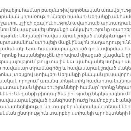
տիպելու համար բազմաթիվ գործնական առավելություն
արական կիրառությունների համար։ Սեղանքի անհամար
ջատու կշիռի զգայունություն ավարտած արտադրանք
ում են պարապել սեղանքի անկախությունը տարբեր
թյուն։ Սեղանքի հավասարակշռված մակերևույթի հա
 արտասանում ստիպելի մաքնինային բաղադրություն
 ժամանակ։ Նրա հավասարակշռված գունավորման հնար
՝ որոնք հասանելիս չեն փոխվում միացած լվացման ցի
րակայություն՝ թույլ տալիս նա պահպանել ստիպի ամբ
Նրա հավասար տրամագիծը և հավասարակշռված մակեր
իոնալ տեսքով ստիպեր։ Սեղանքի բնական լուսավորու
ական որոշում՝ առանց սինթետիկ համարտականութ
ապատասխան կիրառությունների համար՝ որոնք ներառ
 Սեղանքի բիոդարձնելիությունը ներկայացնում է մի
հավասարակշռված հանգիստի ուժը համոզելու է անվ
համատեղելիությունը տարբեր մանրական տեսակների
զմանման ընտրություն տարբեր ստիպելի պրոեկտների