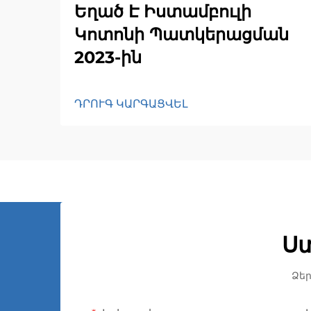
Եղած Է Իստամբուլի
Կոտոնի Պատկերացման
2023-ին
ԴՐՈՒԳ ԿԱՐԳԱՑՎԵԼ
Ս
Ձեր