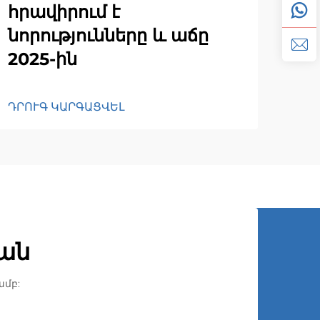
հրավիրում է
նորությունները և աճը
2025-ին
ԴՐՈՒԳ ԿԱՐԳԱՑՎԵԼ
ան
մբ: