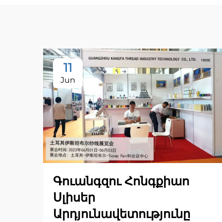
11
Jun
Գուանգզու Հոնգքիաո
Սլիսեր
Արդյունավետությունը