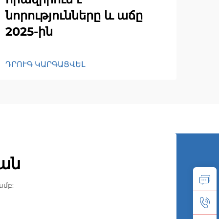
նորությունները և աճը
2025-ին
ԴՐՈՒԳ ԿԱՐԳԱՑՎԵԼ
ան
մբ: