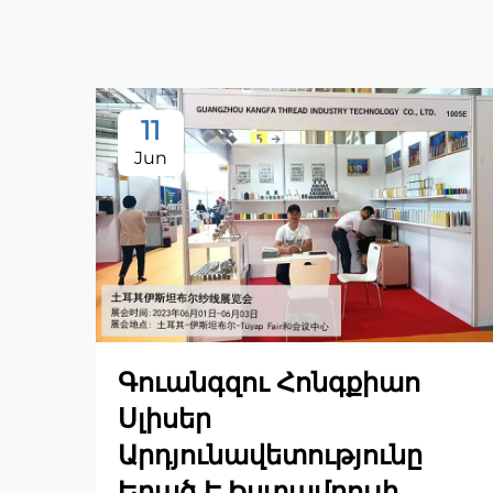
11
Jun
Գուանգզու Հոնգքիաո
Սլիսեր
Արդյունավետությունը
Եղած Է Իստամբուլի