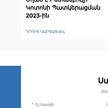
Կոտոնի Պատկերացման
2023-ին
ԴՐՈՒԳ ԿԱՐԳԱՑՎԵԼ
Ս
Ձեր
Էլ. հասցե