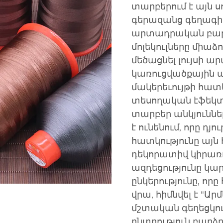
տարբերում է այն 
գերազանց գեղագիտ
արտադրական բարդ 
մոլեկուլները միաձ
մեծացնել լույսի 
կառուցվածքային ա
մակերեւույթի հատ
տեսողական էֆեկտ,
տարբեր անկյուններ
է ունենում, որը դյ
հատկությունը այն
դեկորատիվ կիրառո
ազդեցությունը կարե
ընկերությունը, որը
վրա, հիմնվել է "Ար
մշտական գեղեցկու
ընտրություն բար