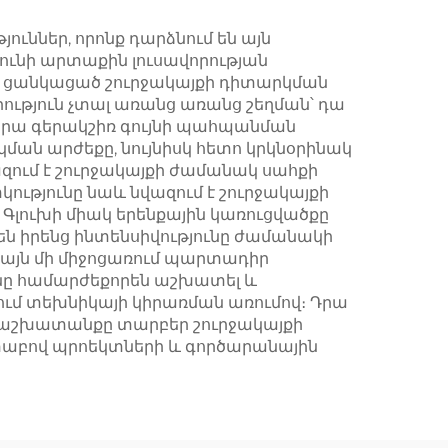
ւններ, որոնք դարձնում են այն
 ունի արտաքին լուսավորության
 է ցանկացած շուրջակայքի դիտարկման
րություն չտալ առանց առանց շեղման՝ դա
։ Նրա գերակշիռ գույնի պահպանման
կման արժեքը, նույնիսկ հետո կրկնօրինակ
զում է շուրջակայքի ժամանակ սահքի
տկությունը նաև նվազում է շուրջակայքի
Գլուխի միակ երենքային կառուցվածքը
մ են իրենց ինտենսիվությունը ժամանակի
է այն մի միջոցառում պարտադիր
յունը համարժեքորեն աշխատել և
վում տեխնիկայի կիրառման առումով։ Դրա
ռ աշխատանքը տարբեր շուրջակայքի
շտաբով պրոեկտների և գործարանային