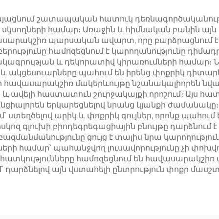
կայացնում շատապական հատուկ դեռնագործականությո
 սկսողների համար։ Առաջին և հիմնական բանին այն
ավասարակշիռ պարսական ավարտ, որը բարձրացնում
բերությունը համոզեցնում է կարողանությունը դիմադ
վիճակագրության և դեկորատիվ կիրառումների համար
ը և ակցեսուարները պահում են իրենց փոքրիկ դիտար
խի հավասարակշիռ մակերևույթը նշանակալիորեն նվա
եր և ավելի հաստատուն շուրջակայքի որոշում։ Այս հա
ցիալորեն երկարեցնելով նրանց կյանքի ժամանակը։ 
մ՝ ստեղծելով արիկ և փոքրիկ գույներ, որոնք պահու
կոզ գլուխի բիոդեգրեգացիային բնույթը դարձնում 
խի բազմանմանությունը ցույց է տալիս նրա կարողութ
ների համար՝ պահանջվող լուսավորությունը չի փոխ
 հատկությունները համոզեցնում են հավասարակշի
՝ դարձնելով այն վստահելի ընտրություն փոքր մաս