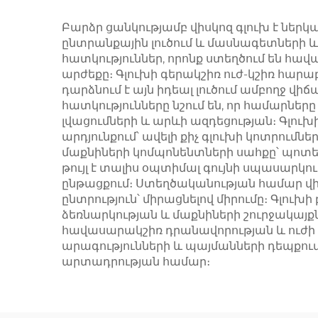
Բարձր ցանկությամբ վիսկոզ գլուխ է ներ
ընտրանքային լուծում և մասնագետների և
հատկություններ, որոնք ստեղծում են հ
արժեքը։ Գլուխի գերակշիռ ուժ-կշիռ հարա
դարձնում է այն իդեալ լուծում ամբողջ 
հատկությունները նշում են, որ համարներ
լվացումների և արևի ազդեցության։ Գլու
արդյունքում՝ ավելի քիչ գլուխի կոտրումն
մաքնիների կոմպոնենտների սահքը՝ պոտեն
թույլ է տալիս օպտիմալ գույնի սպասարկու
ընթացքում։ Ստեղծականության համար վիս
ընտրություն՝ միրացնելով միրումը։ Գլու
ձեռնարկության և մաքնիների շուրջակայք
հավասարակշիռ դրանավորության և ուժի
արագությունների և պայմանների դեպքում
արտադրության համար։