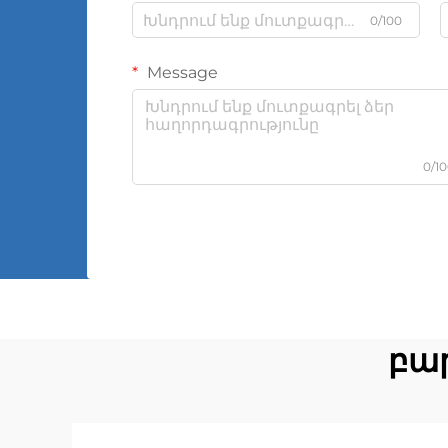
0/100
Message
0/1
բար