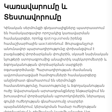
Կառավարումը և
Տեստավորումը
Կինական սերմունքի գնդատալիքները պատրաստում
են համակարգավոր որոշակից կառավարման
համակարգեր, որոնք դistinguishesն իրենց
համաշխարհային աactableնում: Յուրաքանչյուր
անունավոր պարտադիրությունը փոխանցվում է
բազմաթիվ փորձարկման փուլերին, սկսած նախնական
նյութերի ստորագրումից անալիտիկ սպեկտրոմետրի և
ձգողականության փորձարկման սարքերի
օգտագործմամբ: Պարտադիրության ժամանակ
ավտոմատացված համոզումների համակարգերը
անընդհատ գնահատում են սերմունքի
համասեռությունը, հաստությունը և ձգողականության
ուժը: Ավարտական արտադրանքները ենթարկվում են
խուսափում փորձարկման պրոտոկոլներին, ներառյալ
գույնի ուժեղության գնահատումը տարբեր
պայմաններում, կերակրման համար ուժեղության
փորձարկում և քիմիական կազմի անալիզ: Այդ