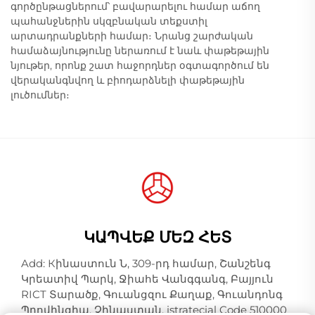
գործընթացներում՝ բավարարելու համար աճող
պահանջներին սկզբնական տեքստիլ
արտադրանքների համար։ Նրանց շարժական
համաձայնությունը ներառում է նաև փաթեթային
նյութեր, որոնք շատ հաջորդներ օգտագործում են
վերականգնվող և բիոդարձնելի փաթեթային
լուծումներ։
ԿԱՊՎԵՔ ՄԵԶ ՀԵՏ
Add: Кինաստուն Ն, 309-րդ համար, Շանշենգ
Կրեատիվ Պարկ, Ջիահե Վանգգանգ, Բայյուն
RICT Տարածք, Գուանցզու Քաղաք, Գուանդոնգ
Պրովինցիա, Չինաստան, istratecial Code 510000