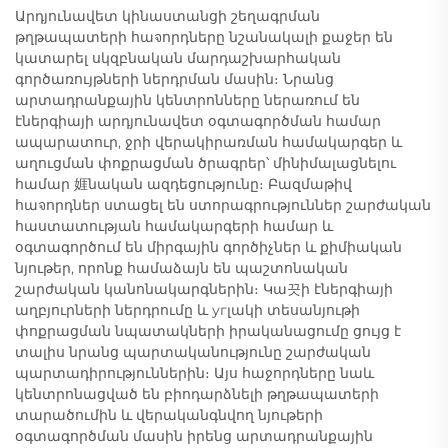
Արդյունավետ կինաստանցի շեղագրման
թղթապատերի հաจորդները նշանակալի քաջեր են
կատարել սկզբնական մարդաշխարհական
գործառույթների ներդրման մասին։ Նրանց
արտադրանքային կենտրոնները ներառում են
էներգիայի արդյունավետ օգտագործման համար
ապարատուր, ջրի վերակիրառման համակարգեր և
աղուցման փոքրացման ծրագրեր՝ մինիմալացնելու
համար 娾նական ազդեցությունը։ Բազմաթիվ
հաจորդներ ստացել են ստորագրություններ շարժական
հաստատության համակարգերի համար և
օգտագործում են միրգային գործիչներ և քիմիական
նյութեր, որոնք համաձայն են պաշտոնական
շարժական կանոնակարգներին։ Կա끗ի էներգիայի
աղբյուրների ներդրումը և угլակի տեսանյութի
փոքրացման նպատակների իրականացումը ցույց է
տալիս նրանց պարտականությունը շարժական
պարտադիրություններին։ Այս հաջորդները նաև
կենտրոնացված են բիոդարձնելի թղթապատերի
տարածումին և վերականգնվող նյութերի
օգտագործման մասին իրենց արտադրանքային