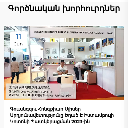
Գործնական խորհուրդներ
11
Jun
Գուանգզու Հոնգքիաո Սլիսեր
Արդյունավետությունը Եղած Է Իստամբուլի
Կոտոնի Պատկերացման 2023-ին