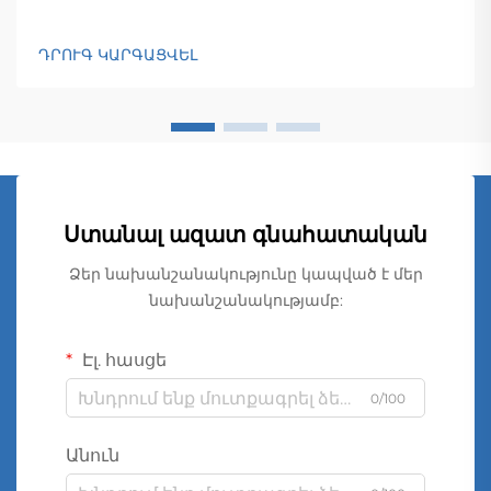
ԴՐՈՒԳ ԿԱՐԳԱՑՎԵԼ
Ստանալ ազատ գնահատական
Ձեր նախանշանակությունը կապված է մեր
նախանշանակությամբ:
Էլ. հասցե
0/100
Անուն