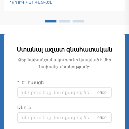
ԴՐՈՒԳ ԿԱՐԳԱՑՎԵԼ
Ստանալ ազատ գնահատական
Ձեր նախանշանակությունը կապված է մեր
նախանշանակությամբ:
Էլ. հասցե
0/100
Անուն
0/100