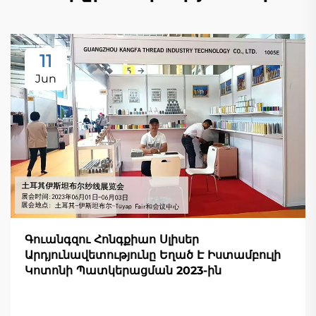
11
Jun
Գուանգզու Հոնգքիաո Սլիսեր
Արդյունավետությունը Եղած Է Իստամբուլի
Կոտոնի Պատկերացման 2023-ին