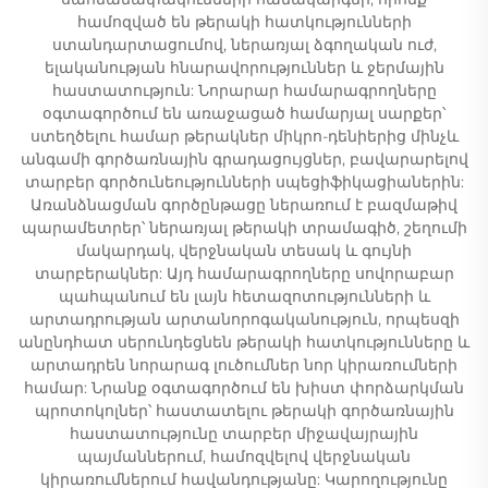
համոզված են թերակի հատկությունների
ստանդարտացումով, ներառյալ ձգողական ուժ,
ելականության հնարավորություններ և ջերմային
հաստատություն: Նորարար համարագրողները
օգտագործում են առաջացած համարյալ սարքեր՝
ստեղծելու համար թերակներ միկրո-դենիերից մինչև
անգամի գործառնային գրադացույցներ, բավարարելով
տարբեր գործունեությունների սպեցիֆիկացիաներին:
Առանձնացման գործընթացը ներառում է բազմաթիվ
պարամետրեր՝ ներառյալ թերակի տրամագիծ, շեղումի
մակարդակ, վերջնական տեսակ և գույնի
տարբերակներ: Այդ համարագրողները սովորաբար
պահպանում են լայն հետազոտությունների և
արտադրության արտանորոգականություն, որպեսզի
անընդհատ սերունդեցնեն թերակի հատկությունները և
արտադրեն նորարագ լուծումներ նոր կիրառումների
համար: Նրանք օգտագործում են խիստ փորձարկման
պրոտոկոլներ՝ հաստատելու թերակի գործառնային
հաստատությունը տարբեր միջավայրային
պայմաններում, համոզվելով վերջնական
կիրառումներում հավանդությանը: Կարողությունը