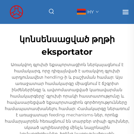
HY
կոնսենսացված թղթի
eksportator
Առակվող գլուխի եքսպորտացիոն ներկայացնում է
համակարգ, որը դիզայնված է առակվող գլուխի
արդյունավետ hendling-ի և բաշխման համար: Այս
առաջատար համակարգը միացնում է ճշգրիտ
ինժեներինգը և ավտոմատացված կառավարման
համակարգերը՝ գլուխի որակի հաստատությունը և
հավասարեցված եքսպորտացիոն գործողությունները
համապատասխանելու համար: Համակարգը ներառում
է առաջատար feeding mechanisms-ներ, որոնք
համարյալորեն հեռացնում են տարբեր տիպի գլուխներ,
սկսած պոլիեստրից մինչև նայլոնային
կոմպոզիցիաներ, իրենց կառուցվածքային