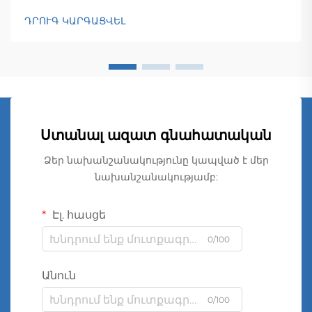
ԴՐՈՒԳ ԿԱՐԳԱՑՎԵԼ
Ստանալ ազատ գնահատական
Ձեր նախանշանակությունը կապված է մեր
նախանշանակությամբ:
Էլ. հասցե
0/100
Անուն
0/100