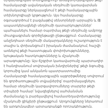
Երկարագրված մուտքագրողի առաջնորդագրված թելի
համակարգի ավանդական սեղմումի կառավարման
համակարգը ներկայացնում է թելի համակարգչային
տեխնոլոգիայի կրթություն։ Այս համակարգը
օգտագործում է բազմաթիվ սենսորների արրային և 徵
ապատկերացնելի սեղմումի դատարկություններ՝
պահպանելու համար օպտիմալ թելի սեղմումը ամբողջ
մուտքագրման գործընթացի ընթացքում։ Համակարգը
անընդհատ սեղմումի մակարդակները ուշադրություն է
տալիս և փոխանցում է իրական ժամանակում, հաշվի
առնելով թելի հաստության փոփոխությունները,
նյութական հատկությունները և մշակումի
արագությունը։ Այս ճշգրիտ կառավարումը պարտադիր
է հանդիսանում սովորական խնդիրներից՝ թելի ձգումից,
կորումից կամ անկանոն պատրաստումից։
Համակարգի համակարգչային ալգորիթմները սովորում
են գործառույթային տվյալներից՝ օպտիմալացնելու
համար սեղմումի կարգավորումները տարբեր թելի
տիպերի համար՝ նվազեցնելով սահմանման
ժամանակը և բարելավելով համատեղափոխությունը
մշակումի ցիկլերի ընթացքում։ Արդյունքները ներառում
են արդյունավետ արտադրանքի որոշակիություն,