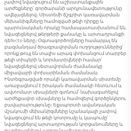
չափով նվազուցում են աշխատանքային
արժեքները՝ գործարանի արդյունավետությունը
ավելացնելով։ Սիստեմի ճշգրիտ կառավարման
մեխանիզմները համոզված թելի դիրքը և
պարունակման որակը համապատասխանում են,
նվազեցնելով թերթերի քանակը և արտադրանքի
դեfects-ները։ Օգտագործողները համարյալ են
բազմանդամ ծրագրավորման ուղղություններից՝
որոնք թույլ են տալիս արագ փոխանցում տարբեր
թելի տիպերի և նորմատիվների համար՝
նվազեցնելով սետավորման ժամանակը
միջավայրի փոխարինման ժամանակ։
Ինտեգրացված որակի կառավարման սիստեմը
առաջացնում է իրական ժամանակի հետևում և
ավտոմատ սխալների գտնում՝ նախագահելով
արժեքավոր սխալները և համոզելով գործընկերու
բավարարությունը։ Եքսպորտի ավանդական
մշակումի մեխանիզմները նշանակալի չափով
նվազուցում են թելի կոտրումը և կապումը՝
նվազեցնելով արտադրության կորցանումները և
բարձրացնելով արդյունավետության