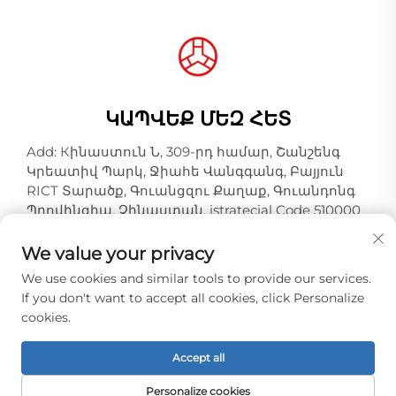
ԿԱՊՎԵՔ ՄԵԶ ՀԵՏ
Add: Кինաստուն Ն, 309-րդ համար, Շանշենգ
Կրեատիվ Պարկ, Ջիահե Վանգգանգ, Բայյուն
RICT Տարածք, Գուանցզու Քաղաք, Գուանդոնգ
Պրովինցիա, Չինաստան, istratecial Code 510000
Հեռ:
+86-18925123039
We value your privacy
Էլ. փոստ:
[email protected]
We use cookies and similar tools to provide our services.
If you don't want to accept all cookies, click Personalize
cookies.
Հեղինակային իրավունքները © Գուանցզու
Հոնգքիո Սլութ Ինդաստրիալ Կո., Լտդ. Ամբողջ
Accept all
իրավունքները պաշտպանված են. -
Սկսածքային
POLITICY
Personalize cookies