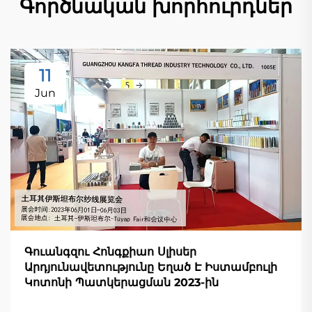
Գործնական խորհուրդներ
11
Jun
Գուանգզու Հոնգքիաո Սլիսեր
Արդյունավետությունը Եղած Է Իստամբուլի
Կոտոնի Պատկերացման 2023-ին