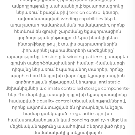
ամբողջությունը պահպանելով: Եքսպորտացիոնը
ներառում է բազմաթիվ tension control կետեր,
ավտոմատացված winding capabilities-ներ և
առաջատար համարձակման համակարգեր, որոնք
հետևում են գլուխի շարժմանը եքսպորտացիոն
գործողության ընթացքում: Նրա ինտելիգենտ
ինտերֆեյսը թույլ է տալիս օպերատորներին
փոխարինել պարամետրերի արժեքները՝
արագությունը, tension-ը և winding patterns-ը տարբեր
գլուխի սպեցիֆիկացիաների համար: Համակարգի
դիզայնը ներառում է պահպանող տարրեր, որոնք
պարhind-ում են գլուխի վարունքը եքսպորտացիոն
գործողության ընթացքում, ներառյալ anti static
մեխանիզմներ և climate controlled storage components-
ներ: Գումարելիք, առակվող գլուխի եքսպորտացիոնը
հավաքված է quality control տեսականություններով,
որոնք ավտոմատացված են դիտարկելու և նշելու
համար ցանկացած irregularities գլուխի
համասեռականության կամ bonding quality-ի մեջ: Այս
մեքենականությունը ապահովում է ներդրված դերը
ժամանակակից տեքստիլային