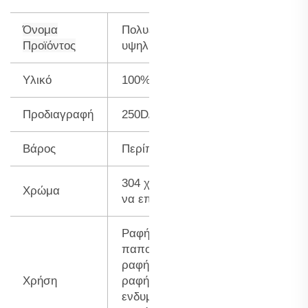
Όνομα
Πολυεστέρ λίντο
Προϊόντος
υψηλής αντοχής
Υλικό
100% νάιλον
Προδιαγραφή
250D/3
Βάρος
Περίπου 100g
304 χρώματα για
Χρώμα
να επιλέξετε
Ραφή
παπουτσιών,
ραφή σαλονιού,
Χρήση
ραφή
ενδυμάτων,