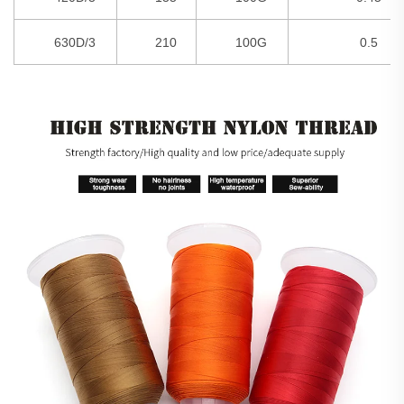
630D/3
210
100G
0.5