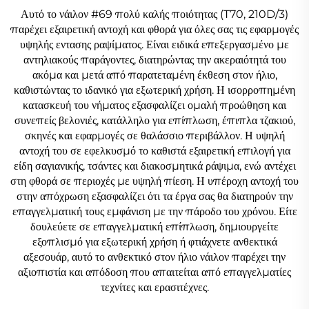
Αυτό το νάιλον #69 πολύ καλής ποιότητας (T70, 210D/3)
παρέχει εξαιρετική αντοχή και φθορά για όλες σας τις εφαρμογές
υψηλής εντασης ραψίματος. Είναι ειδικά επεξεργασμένο με
αντηλιακούς παράγοντες, διατηρώντας την ακεραιότητά του
ακόμα και μετά από παρατεταμένη έκθεση στον ήλιο,
καθιστώντας το ιδανικό για εξωτερική χρήση. Η ισορροπημένη
κατασκευή του νήματος εξασφαλίζει ομαλή προώθηση και
συνεπείς βελονιές, κατάλληλο για επίπλωση, έπιπλα τζακιού,
σκηνές και εφαρμογές σε θαλάσσιο περιβάλλον. Η υψηλή
αντοχή του σε εφελκυσμό το καθιστά εξαιρετική επιλογή για
είδη σαγιανικής, τσάντες και διακοσμητικά ράψιμα, ενώ αντέχει
στη φθορά σε περιοχές με υψηλή πίεση. Η υπέροχη αντοχή του
στην απόχρωση εξασφαλίζει ότι τα έργα σας θα διατηρούν την
επαγγελματική τους εμφάνιση με την πάροδο του χρόνου. Είτε
δουλεύετε σε επαγγελματική επίπλωση, δημιουργείτε
εξοπλισμό για εξωτερική χρήση ή φτιάχνετε ανθεκτικά
αξεσουάρ, αυτό το ανθεκτικό στον ήλιο νάιλον παρέχει την
αξιοπιστία και απόδοση που απαιτείται από επαγγελματίες
τεχνίτες και ερασιτέχνες.