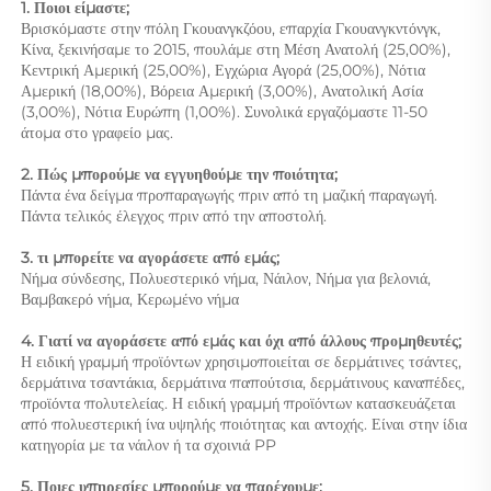
1. Ποιοι είμαστε; 
Βρισκόμαστε στην πόλη Γκουανγκζόου, επαρχία Γκουανγκντόνγκ, 
Κίνα, ξεκινήσαμε το 2015, πουλάμε στη Μέση Ανατολή (25,00%), 
Κεντρική Αμερική (25,00%), Εγχώρια Αγορά (25,00%), Νότια 
Αμερική (18,00%), Βόρεια Αμερική (3,00%), Ανατολική Ασία 
(3,00%), Νότια Ευρώπη (1,00%). Συνολικά εργαζόμαστε 11-50 
άτομα στο γραφείο μας. 
2. Πώς μπορούμε να εγγυηθούμε την ποιότητα; 
Πάντα ένα δείγμα προπαραγωγής πριν από τη μαζική παραγωγή. 
Πάντα τελικός έλεγχος πριν από την αποστολή. 
3. τι μπορείτε να αγοράσετε από εμάς;   
Νήμα σύνδεσης, Πολυεστερικό νήμα, Νάιλον, Νήμα για βελονιά, 
Βαμβακερό νήμα, Κερωμένο νήμα 
4. Γιατί να αγοράσετε από εμάς και όχι από άλλους προμηθευτές; 
Η ειδική γραμμή προϊόντων χρησιμοποιείται σε δερμάτινες τσάντες, 
δερμάτινα τσαντάκια, δερμάτινα παπούτσια, δερμάτινους καναπέδες, 
προϊόντα πολυτελείας. Η ειδική γραμμή προϊόντων κατασκευάζεται 
από πολυεστερική ίνα υψηλής ποιότητας και αντοχής. Είναι στην ίδια 
κατηγορία με τα νάιλον ή τα σχοινιά PP 
5. Ποιες υπηρεσίες μπορούμε να παρέχουμε; 