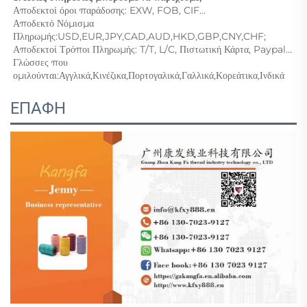
Αποδεκτοί όροι παράδοσης: EXW, FOB, CIF... 
Αποδεκτό Νόμισμα 
Πληρωμής:USD,EUR,JPY,CAD,AUD,HKD,GBP,CNY,CHF;   
Αποδεκτοί Τρόποι Πληρωμής: T/T, L/C, Πιστωτική Κάρτα, Paypal... 
Γλώσσες που 
ομιλούνται:Αγγλικά,Κινέζικα,Πορτογαλικά,Γαλλικά,Κορεάτικα,Ινδικά 
ΕΠΑΦΗ