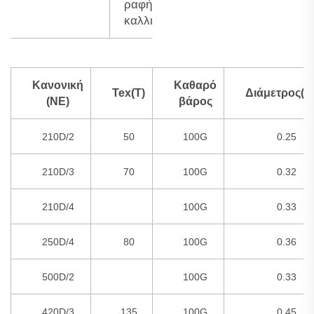
ραφή
καλλιέργειας...
Κανονική
Καθαρό
Tex(T)
Διάμετρος(
(NE)
βάρος
210D/2
50
100G
0.25
210D/3
70
100G
0.32
210D/4
100G
0.33
250D/4
80
100G
0.36
500D/2
100G
0.33
420D/3
135
100G
0.45