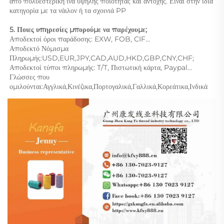
από πολυεστερική ίνα υψηλής ποιότητας και αντοχής. Είναι στην ίδια 
κατηγορία με τα νάιλον ή τα σχοινιά PP 
5. Ποιες υπηρεσίες μπορούμε να παρέχουμε; 
Αποδεκτοί όροι παράδοσης: EXW, FOB, CIF... 
Αποδεκτό Νόμισμα 
Πληρωμής:USD,EUR,JPY,CAD,AUD,HKD,GBP,CNY,CHF;   
Αποδεκτοί τύποι πληρωμής: T/T, Πιστωτική κάρτα, Paypal... 
Γλώσσες που 
ομιλούνται:Αγγλικά,Κινέζικα,Πορτογαλικά,Γαλλικά,Κορεάτικα,Ινδικά 