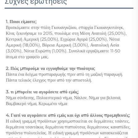
Συχνές ερωτήσεις
1. Ποιοι είμαστε; 
Βρισκόμαστε στην πόλη Γκουανγκζόου, επαρχία Γκουανγκντόνγκ, 
Κίνα, ξεκινήσαμε το 2015, πουλάμε στη Μέση Ανατολή (25,00%), 
Κεντρική Αμερική (25,00%), Εγχώρια Αγορά (25,00%), Νότια 
Αμερική (18,00%), Βόρεια Αμερική (3,00%), Ανατολική Ασία 
(3,00%), Νότια Ευρώπη (1,00%). Συνολικά εργαζόμαστε 11-50 
άτομα στο γραφείο μας. 
2. Πώς μπορούμε να εγγυηθούμε την ποιότητα; 
Πάντα ένα δείγμα προπαραγωγής πριν από τη μαζική παραγωγή. 
Πάντα τελικός έλεγχος πριν από την αποστολή. 
3. τι μπορείτε να αγοράσετε από εμάς;   
Νήμα σύνδεσης, Πολυεστερικό νήμα, Νάιλον, Νήμα για βελονιά, 
Βαμβακερό νήμα, Κερωμένο νήμα 
4. Γιατί να αγοράσετε από εμάς και όχι από άλλους προμηθευτές; 
Η ειδική γραμμή προϊόντων χρησιμοποιείται σε δερμάτινες τσάντες, 
δερμάτινα τσαντάκια, δερμάτινα παπούτσια, δερμάτινους καναπέδες, 
προϊόντα πολυτελείας. Η ειδική γραμμή προϊόντων κατασκευάζεται 