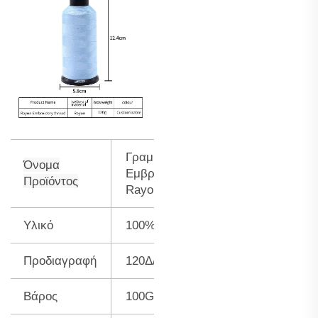
Γραμμός
Όνομα
Εμβροϊδουργίας
Προϊόντος
Rayon
Υλικό
100% viscose rayon
Προδιαγραφή
120Δ/2
Βάρος
100G