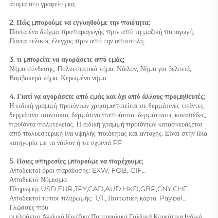
άτομα στο γραφείο μας. 
2. Πώς μπορούμε να εγγυηθούμε την ποιότητα; 
Πάντα ένα δείγμα προπαραγωγής πριν από τη μαζική παραγωγή. 
Πάντα τελικός έλεγχος πριν από την αποστολή. 
3. τι μπορείτε να αγοράσετε από εμάς;   
Νήμα σύνδεσης, Πολυεστερικό νήμα, Νάιλον, Νήμα για βελονιά, 
Βαμβακερό νήμα, Κερωμένο νήμα 
4. Γιατί να αγοράσετε από εμάς και όχι από άλλους προμηθευτές; 
Η ειδική γραμμή προϊόντων χρησιμοποιείται σε δερμάτινες τσάντες, 
δερμάτινα τσαντάκια, δερμάτινα παπούτσια, δερμάτινους καναπέδες, 
προϊόντα πολυτελείας. Η ειδική γραμμή προϊόντων κατασκευάζεται 
από πολυεστερική ίνα υψηλής ποιότητας και αντοχής. Είναι στην ίδια 
κατηγορία με τα νάιλον ή τα σχοινιά PP 
5. Ποιες υπηρεσίες μπορούμε να παρέχουμε; 
Αποδεκτοί όροι παράδοσης: EXW, FOB, CIF... 
Αποδεκτό Νόμισμα 
Πληρωμής:USD,EUR,JPY,CAD,AUD,HKD,GBP,CNY,CHF;   
Αποδεκτοί τύποι πληρωμής: T/T, Πιστωτική κάρτα, Paypal... 
Γλώσσες που 
ομιλούνται:Αγγλικά,Κινέζικα,Πορτογαλικά,Γαλλικά,Κορεάτικα,Ινδικά 