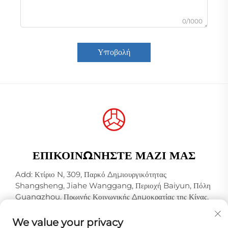
0/1000
Υποβολή
ΕΠΙΚΟΙΝΩΝΉΣΤΕ ΜΑΖΊ ΜΑΣ
Add: Κτίριο N, 309, Παρκό Δημιουργικότητας
Shangsheng, Jiahe Wanggang, Περιοχή Baiyun, Πόλη
Guangzhou, Πρωινής Κοινωνικής Δημοκρατίας της Κίνας,
Ταχυδρομικός Κώδικας 510000
We value your privacy
Τηλ.:
+86-18925123039