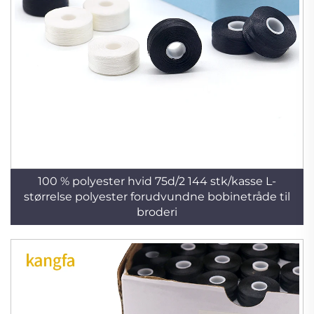
100 % polyester hvid 75d/2 144 stk/kasse L-
størrelse polyester forudvundne bobinetråde til
broderi