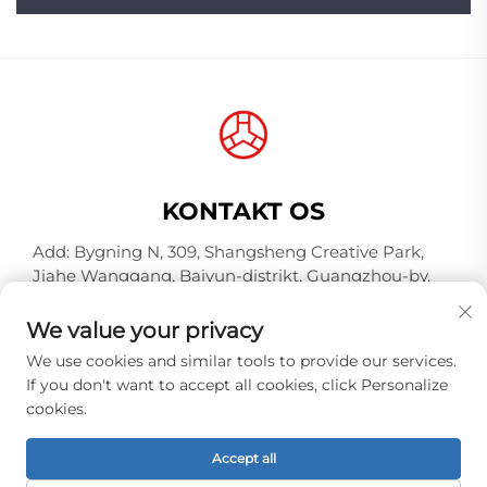
KONTAKT OS
Add: Bygning N, 309, Shangsheng Creative Park,
Jiahe Wanggang, Baiyun-distrikt, Guangzhou-by,
Guangdong-provins, Kina, Postnummer 510000
We value your privacy
Tel:
+86-18925123039
We use cookies and similar tools to provide our services.
E-mail:
[email protected]
If you don't want to accept all cookies, click Personalize
cookies.
Copyright © 2026 Guangzhou Hongqiao Thread
Accept all
Industry Co.,Ltd. Alle rettigheder forbeholdes. -