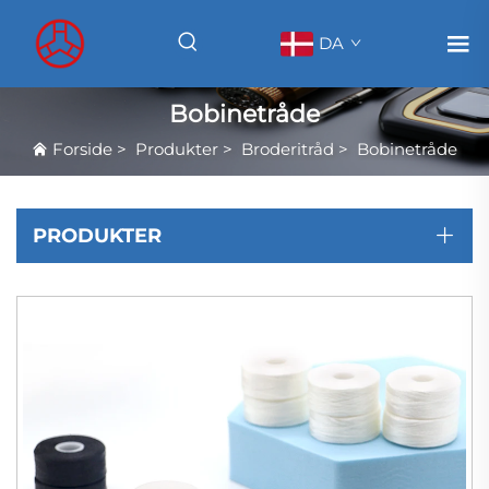
DA
Bobinetråde
Forside
>
Produkter
>
Broderitråd
>
Bobinetråde
PRODUKTER