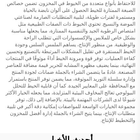
للاحتفاظ بأنواع متعددة من الخيوط في المخزون. تضمن خصائص
الصبغة الممتازة للخيط الحصول على ألوان نابضة بالحياة
ومستمرة لفترات طويلة، لتلبية المتطلبات الصارمة لصناعتي
الموضة والنسيج. تحتوي الخيوط ذات الصفات الطبيعية مثل
امتصاص الرطوبة الجيد والتنفسية الممتازة، مما يجعلها مناسبة
بشكل خاص للملابس والإكسسوارات التي تتطلب الراحة
والوظيفية. من منظور الإنتاج، يساهم الملمس السلس وجودة
الخيط المستقرة في تقليل المشكلات المرتبطة بالتصنيع وتحسين
كفاءة العمليات. توفر قوة ومرونة الخيط أداءً موثوقًا في المنتجات
النهائية، بينما يضيف مظهره المشابه للحرير قيمة مضافة للعناصر
المصنعة. عادةً ما يتضمن الشراء بالجملة ضمانات لجودة المنتج
وإدارة سلسلة التوريد الموثوقة، مما يضمن توفر المنتج باستمرار
مع المحافظة على المعايير الجيدة. كما أن قابلية الخيط للتحلل
البيولوجي تعالج المخاوف البيئية المتزايدة، مما يجعله الخيار الأكثر
شيوعًا لدى الشركات المهتمة بالبيئة. بالإضافة إلى ذلك، توفر
مجموعة الخيارات الواسعة للمواصفات إمكانية دقة أكبر في تلبية
متطلبات الإنتاج، بينما يتيح الشراء بالجملة إدارة أفضل للمخزون
والتخطيط للإنتاج.
أحدث الأخبار