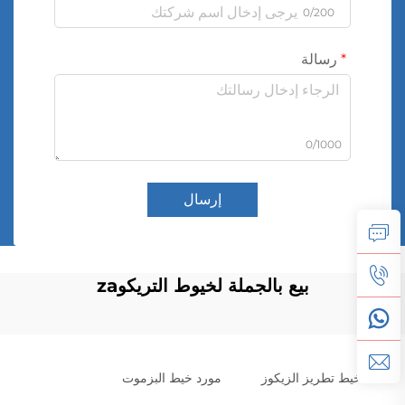
0/200
رسالة
0/1000
إرسال
بيع بالجملة لخيوط التريكوza
خيط تطريز الزيكوز
مورد خيط البزموت