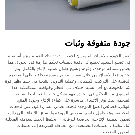
جودة متفوقة وثبات
تُعتبر الجودة والاتساق المتميزان لخيط الـ viscose الجملة ميزة أساسية
في تصنيع النسيج. تخضع كل دفعة لعمليات تحكم صارمة في الجودة، مما
يضمن سماكة موحدة، وقوة، ونسيج طوال عملية الإنتاج بالكامل. يتم
تحقيق هذا الاتساق من خلال تقنيات تصنيع متقدمة تحافظ على السيطرة
الدقيقة على التركيب الكيميائي وعملية التدوير. النتيجة هي خيط يظهر قوة
شد ملحوظة مع أقل نسبة اختلاف في القطر وخواصه الميكانيكية. هذا
المستوى من التحكم في الجودة مهم بشكل خاص للعمليات التصنيعية
الضخمة حيث يؤثر الاتساق مباشرة على كفاءة الإنتاج وجودة المنتج
النهائي. خصائص الصبغ الموحدة للخيط تضمن اتساق اللون عبر الدفعات
المختلفة، وهو عامل حاسم لمصنعي الموضة والنسيج. بالإضافة إلى ذلك،
تضمن العملية الإنتاجية الخاضعة للرقابة أن يحتفظ الخيط بسلامته الهيكلية
أثناء مختلف العمليات التصنيعية، من الخياطة السريعة إلى تطبيقات
التطريز المعقدة.