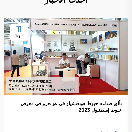
11
Jun
تألق صناعة خيوط هونغتشياو في غوانغزو في معرض
خيوط إسطنبول 2023
عرض المزيد