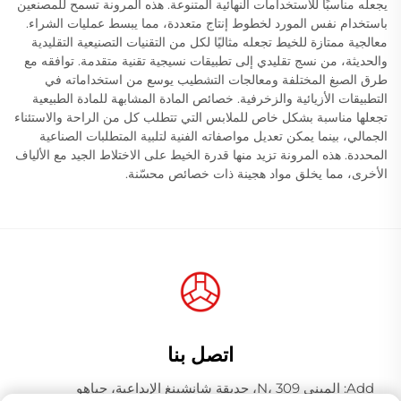
يجعله مناسبًا للاستخدامات النهائية المتنوعة. هذه المرونة تسمح للمصنعين
باستخدام نفس المورد لخطوط إنتاج متعددة، مما يبسط عمليات الشراء.
معالجية ممتازة للخيط تجعله مثاليًا لكل من التقنيات التصنيعية التقليدية
والحديثة، من نسج تقليدي إلى تطبيقات نسيجية تقنية متقدمة. توافقه مع
طرق الصبغ المختلفة ومعالجات التشطيب يوسع من استخداماته في
التطبيقات الأزيائية والزخرفية. خصائص المادة المشابهة للمادة الطبيعية
تجعلها مناسبة بشكل خاص للملابس التي تتطلب كل من الراحة والاستئناء
الجمالي، بينما يمكن تعديل مواصفاته الفنية لتلبية المتطلبات الصناعية
المحددة. هذه المرونة تزيد منها قدرة الخيط على الاختلاط الجيد مع الألياف
الأخرى، مما يخلق مواد هجينة ذات خصائص محسّنة.
اتصل بنا
Add: المبنى N، 309، حديقة شانشينغ الإبداعية، جياهو