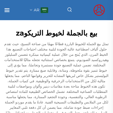
AR
بيع بالجملة لخيوط التريكوza
تمثل بيع الجملة للخيوط البارزة قطاعًا مهمًا من صناعة النسيج، حيث تقدم
حلول ألياف اصطناعية عالية الجودة لتلبية مختلف احتياجات التصنيع. هذا
الخيط المرن، الذي يُنتج من خلال عملية كيميائية مبتكرة تتضمن السليلوز
وهيدروكسيد الصوديوم، يتمتع بخصائص استثنائية تجعله مثاليًا للاستخدامات
المختلفة. تضمن عملية التصنيع جودة مستمرة وتجانسًا، مما يؤدي إلى
خيوط تتميز بقوة ملحوظة، ومتانة، وقابلية صبغ ممتازة. يتم تقدير خيوط
البوليستير بشكل خاص لبريقها المشابه للحرير وقوامها الناعم، مما يجعلها
مثالية لكل من الاستخدامات الزخرفية والوظيفية. في كميات الجملة،
تكون هذه الخيوط متاحة بعدة مقاسات دينير وألوان ومواصفات لتلبية
المتطلبات الصناعية المختلفة. تشمل الخصائص الطبيعية للمادة امتصاص
الرطوبة العالي، والتنفسية، وجودة التجعيد الممتازة، مما يجعلها مناسبة
لكل من الملابس والتطبيقات النسيجية الفنية. عادةً ما يقدم موردو الجملة
إجراءات ضبط جودة شاملة، مما يضمن أن كل دفعة تلبي المعايير
الصارمة للصناعة. يجعل التنوع في استخدامات الخيط منه اختيارًا ممتازًا