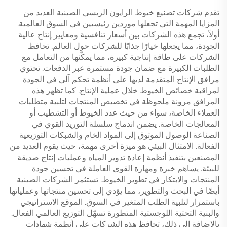
تقدم شركات تصنيع خيوط الرايون الزيسي الصينية العديد من
المزايا المهمة التي تجعلها موردين رئيسيين في السوق العالمية.
أولاً، تجمع هذه الشركات بين أسعار تنافسية ومعايير إنتاج عالية
الجودة، مما يجعلها خيارًا جذابًا للشركات حول العالم. تحافظ
الشركات على طاقة إنتاجية كبيرة، مما يمكّنها من التعامل مع
الطلبات الكبيرة مع ضمان جودة مستمرة عبر الدفعات. تحتوي
مرافق الإنتاج المتقدمة لديها على أنظمة تحكم آلي في الجودة
لمراقبة خصائص الخيوط خلال عملية الإنتاج. كما تظهر هذه
المرافق مرونة ملحوظة في تخصيص المنتجات لتلبية متطلبات
العملاء الخاصة، سواء من حيث عدد الخيوط أو التشطيب أو
المعالجات الخاصة. يضمن اندماج سلسلة التوريد القوي في
الصناعة الوصول الموثوق إلى المواد الخام والشبكات التوزيعية
الفعالة. الامتثال البيئي هو ميزة أخرى مهمة، حيث يقوم العديد من
المصنعين بتنفيذ أنظمة إعادة تدوير المياه وعمليات إنتاج صديقة
للبيئة. يساهم خبرة ومهارة القوى العاملة في تحسين جودة
المنتجات والابتكار في تطوير الخيوط. تستثمر الشركات الصينية
أيضًا في البحث والتطوير، مما يؤدي إلى تحسين منتجاتها وعملياتها
باستمرار لتلبية الطلب المتغير في السوق. الموقع الاستراتيجي
والبنية التحتية اللوجستية المتطورة تسهّل التوزيع العالمي الفعال.
بالإضافة إلى ذلك، تحافظ هذه الشركات على أنظمة شهادات