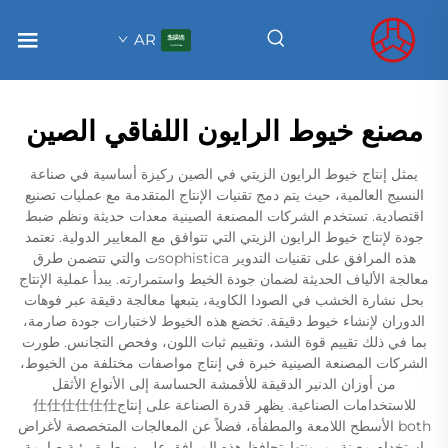
AR
مصنع خيوط الرايون اللفاقي الصين
يمثل إنتاج خيوط الرايون الزيتي في الصين ركيزة أساسية في صناعة
النسيج العالمية، حيث يتم دمج تقنيات الإنتاج المتقدمة مع عمليات تصنيع
اقتصادية. تستخدم الشركات المصنعة الصينية معدات حديثة ونظم ضبط
جودة لإنتاج خيوط الرايون الزيتي التي تتوافق مع المعايير الدولية. تعتمد
هذه المرافق على تقنيات التدوير sophisticaت والتي تتضمن طرق
معالجة الألياف الحديثة لضمان جودة الخيط واستمرارته. يبدأ عملية الإنتاج
بحل نشارة الخشب في الصودا الكاوية، يتبعها معالجة دقيقة عبر فوهات
الدوران لإنشاء خيوط دقيقة. تخضع هذه الخيوط لاختبارات جودة صارمة،
بما في ذلك تقييم قوة الشد، وتقييم ثبات اللون، وفحص التجانس. طورت
الشركات المصنعة الصينية خبرة في إنتاج مواصفات مختلفة من الخيوط،
من أوزان الدنير الدقيقة للأقمشة الحساسة إلى الأنواع الأثقل
للاستخدامات الصناعية. يظهر قدرة الصناعة على إنتاج仕仕仕仕仕仕
both الأسطح اللامعة والمطفأة، فضلاً عن المعالجات المتخصصة لأغراض
استخدام معينة، مرونتها. تحافظ هذه المرافق على سيطرة بيئية صارمة