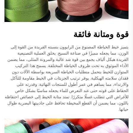
قوة ومتانة فائقة
يتميز خيط الخياطة المصنوع من الرايوون بنسبته الفريدة من القوة إلى
الوزن، مما يجعله مميزًا في صناعة النسيج. يخلق العملية التصنيعية
الفريدة هيكل ألياف يجمع بين قوة شد عالية والمرونة المثلى، مما يضمن
الأداء الموثوق به تحت ظروف الخياطة المختلفة. يسمح هذا التركيب
المتوازن للخيط بتحمل متطلبات الخياطة السريعة بواسطة الآلات دون
فقدان سلامته الهيكلية. يوفر ترتيب الجزيئات في الخيط مقاومة للتآكل
والارتداء، مما يساهم في عمر أطول للمنتجات النهائية. وقدرته على
الحفاظ على قوته حتى عند التعرض للماء يجعله مناسبًا بشكل خاص
للأغراض التي تتطلب غسلًا متكررًا. تمتد متانة الخيط إلى خصائص احتفاظه
باللون، مما يضمن أن القطع المخيطة تحافظ على جاذبيتها البصرية طوال
حياتها.