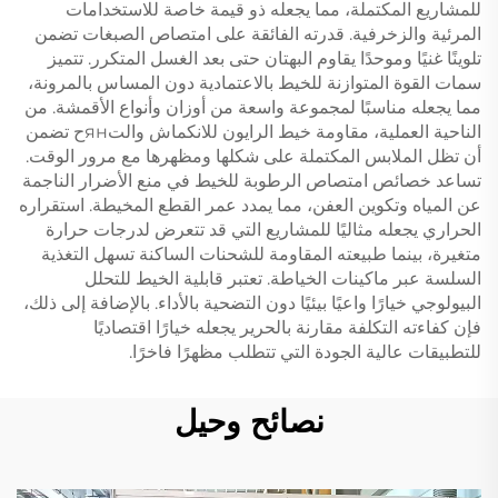
للمشاريع المكتملة، مما يجعله ذو قيمة خاصة للاستخدامات
المرئية والزخرفية. قدرته الفائقة على امتصاص الصبغات تضمن
تلوينًا غنيًا وموحدًا يقاوم البهتان حتى بعد الغسل المتكرر. تتميز
سمات القوة المتوازنة للخيط بالاعتمادية دون المساس بالمرونة،
مما يجعله مناسبًا لمجموعة واسعة من أوزان وأنواع الأقمشة. من
الناحية العملية، مقاومة خيط الرايون للانكماش والتянح تضمن
أن تظل الملابس المكتملة على شكلها ومظهرها مع مرور الوقت.
تساعد خصائص امتصاص الرطوبة للخيط في منع الأضرار الناجمة
عن المياه وتكوين العفن، مما يمدد عمر القطع المخيطة. استقراره
الحراري يجعله مثاليًا للمشاريع التي قد تتعرض لدرجات حرارة
متغيرة، بينما طبيعته المقاومة للشحنات الساكنة تسهل التغذية
السلسة عبر ماكينات الخياطة. تعتبر قابلية الخيط للتحلل
البيولوجي خيارًا واعيًا بيئيًا دون التضحية بالأداء. بالإضافة إلى ذلك،
فإن كفاءته التكلفة مقارنة بالحرير يجعله خيارًا اقتصاديًا
للتطبيقات عالية الجودة التي تتطلب مظهرًا فاخرًا.
نصائح وحيل