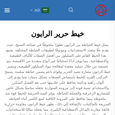
AR
خيط حرير الرايون
يمثل خيط الخياطة من الرايون تطورًا ملحوظًا في صناعة النسيج، حيث
يقدم حلًا متعدد الاستخدامات وموثوقًا لتطبيقات الخياطة المختلفة. يجمع
هذا الخيط القائم على السليلوز بين أفضل الصفات للألياف الطبيعية
والاصطناعية، مما يوفر أداءً استثنائيًا عبر أنواع متعددة من الأقمشة. يتم
تصنيعه من خلال عملية معقدة لمعالجة مواد السليلوز الطبيعية، ويتميز
خيط الرايون بنضارة تشبه الحرير وقوام ناعم يضمن خياطة سلسة. يسمح
التركيب الفريد للخيط بامتصاص الصبغات بشكل ممتاز، مما يؤدي إلى
ألوان زاهية ودائمة تحافظ على جاذبيتها حتى بعد الغسل المتكرر
والاستخدام. نسبة قوته إلى مرونته المتوازنة تجعله مناسبًا بشكل خاص
للمشاريع الزخرفية والعملية للخياطة. يوفر البنية الجزيئية للخيط قوة شد
ملحوظة بينما يحافظ على المرونة الكافية لمنع الكسر أثناء الخياطة
السريعة بالماكينات. بالإضافة إلى ذلك، يظهر خيط الرايون مقاومة حرارية
فائقة مقارنة بالبدائل الاصطناعية الكثيرة، مما يجعله مثاليًا للاستخدامات
التي تتطلب معالجة بدرجات حرارة عالية أو ظروف استخدام نهائية