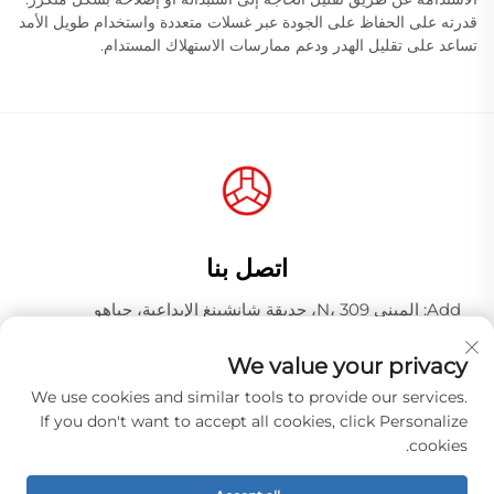
قدرته على الحفاظ على الجودة عبر غسلات متعددة واستخدام طويل الأمد
تساعد على تقليل الهدر ودعم ممارسات الاستهلاك المستدام.
اتصل بنا
Add: المبنى N، 309، حديقة شانشينغ الإبداعية، جياهو
وانغجانغ، منطقة باييون، مدينة قوانغتشو، مقاطعة قوانغدونغ،
الصين، الرمز البريدي 510000
We value your privacy
رقم الهاتف:
+86-18925123039
We use cookies and similar tools to provide our services.
If you don't want to accept all cookies, click Personalize
البريد الإلكتروني:
[email protected]
cookies.