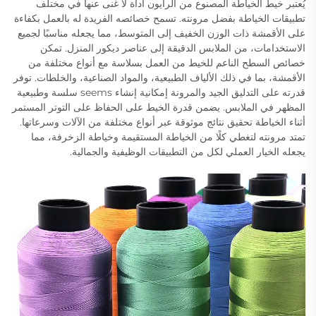
يُعتبر خيط الخياطة المصنوع من الرايون أداة لا غنى عنها في مختلف
تطبيقات الخياطة بفضل مرونته. تسمح خصائصه الفريدة له بالعمل بكفاءة
على الأقمشة ذات الوزن الخفيف إلى المتوسط، مما يجعله مناسبًا لجميع
الاستخدامات، من الملابس الدقيقة إلى عناصر ديكور المنزل. تمكن
خصائص السطح الناعم للخيط من العمل بسلاسة مع أنواع مختلفة من
الأقمشة، بما في ذلك الألياف الطبيعية، والمواد الصناعية، والخلطات. توفر
قدرته على التدليق الجيد والمرونة إمكانية إنشاء seems سلسة وطبيعية
المظهر في الملابس. يضمن قدرة الخيط على الحفاظ على التوتر المستمر
أثناء الخياطة تحقيق نتائج موثوقة عبر أنواع مختلفة من الآلات وسرعاتها.
تمتد مرونته لتغطي كلًا من الخياطة المستقيمة وخياطة الزخرفة، مما
يجعله الخيار العملي لكل من التطبيقات الوظيفية والجمالية.