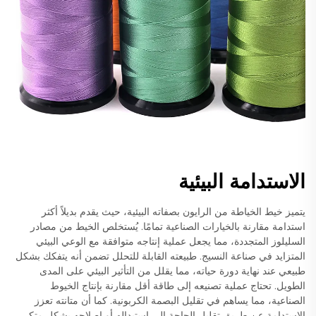
الاستدامة البيئية
يتميز خيط الخياطة من الرايون بصفاته البيئية، حيث يقدم بديلاً أكثر
استدامة مقارنة بالخيارات الصناعية تمامًا. يُستخلص الخيط من مصادر
السليلوز المتجددة، مما يجعل عملية إنتاجه متوافقة مع الوعي البيئي
المتزايد في صناعة النسيج. طبيعته القابلة للتحلل تضمن أنه يتفكك بشكل
طبيعي عند نهاية دورة حياته، مما يقلل من التأثير البيئي على المدى
الطويل. تحتاج عملية تصنيعه إلى طاقة أقل مقارنة بإنتاج الخيوط
الصناعية، مما يساهم في تقليل البصمة الكربونية. كما أن متانته تعزز
الاستدامة عن طريق تقليل الحاجة إلى استبداله أو إصلاحه بشكل متكرر.