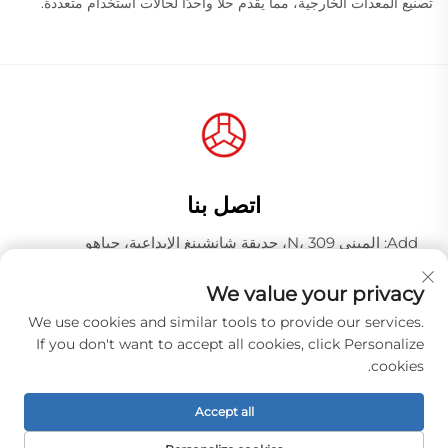
تصنيع المعدات الخارجية، مما يقدم حلًا واحدًا لحالات استخدام متعددة.
اتصل بنا
Add: المبنى N، 309، حديقة شانشينغ الإبداعية، جياهو
وانغجانغ، منطقة باييون، مدينة قوانغتشو، مقاطعة قوانغدونغ،
الصين، الرمز البريدي 510000
We value your privacy
هاتف:
+86-18925123039
We use cookies and similar tools to provide our services.
If you don't want to accept all cookies, click Personalize
البريد الإلكتروني:
[email protected]
cookies.
Accept all
حقوق الطبع والنشر © شركة قوانغتشو هونغكياو للصناعة المحدودة.
جميع الحقوق محفوظة. -
سياسة الخصوصية