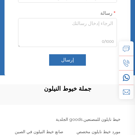
رسالة
0/1000
إرسال
جملة خيوط النيلون
خيط نايلون للمصنعين.goods الجلدية
مورد خيط نايلون مخصص
صانع خيط النيلون في الصين