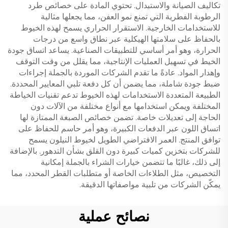
تكاليف الصيانة والاستبدال. تحتوي المادة على خصائص طرد
الرطوبة الفطرية التي تمنع نمو العفن، مما يجعلها مثالية
للاستخدامات الخارجية. الاستقرار الحراري يسمح لهذه الخيوط
بالحفاظ على سلامتها الهيكلية عبر نطاق واسع من درجات
الحرارة، وهو أمر أساسي للتطبيقات الصناعية. يساعد اتساق جودة
الخيط في تسهيل العمليات الإنتاجية، مما يقلل من وقت التوقف
وإهدار المواد. عادةً ما تقدم الشركات الموردة بالجملة إجراءات
ضبط جودة شاملة، مما يضمن أن كل دفعة تلبي المعايير المحددة.
الطبيعة المتعددة الاستخدامات لهذه الخيوط تدعم تقنيات الخياطة
المختلفة ويمكن استخدامها مع أنواع مختلفة من الآلات دون
الحاجة إلى تعديلات خاصة. تضمن خصائص الصبغة الممتازة لها
اتساق اللون عبر الدفعات الكبيرة، وهو أمر حاسم للحفاظ على
توافق المنتج. العمر الافتراضي الطويل لخيوط النيلون يسمح
للشركات بتخزين كميات كبيرة دون القلق بشأن التدهور. بالإضافة
إلى ذلك، غالبًا ما تتضمن خيارات الشراء بالجملة إمكانية
التخصيص، مثل الطلاءات الخاصة أو متطلبات القطر المحدد، مما
يمكّن الشركات من تلبية مواصفاتها الدقيقة.
نصائح عملية