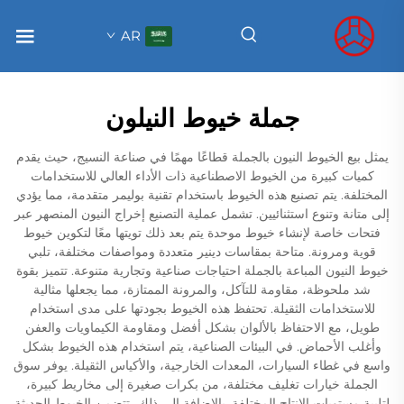
AR
جملة خيوط النيلون
يمثل بيع الخيوط النيون بالجملة قطاعًا مهمًا في صناعة النسيج، حيث يقدم
كميات كبيرة من الخيوط الاصطناعية ذات الأداء العالي للاستخدامات
المختلفة. يتم تصنيع هذه الخيوط باستخدام تقنية بوليمر متقدمة، مما يؤدي
إلى متانة وتنوع استثنائيين. تشمل عملية التصنيع إخراج النيون المنصهر عبر
فتحات خاصة لإنشاء خيوط موحدة يتم بعد ذلك تويتها معًا لتكوين خيوط
قوية ومرونة. متاحة بمقاسات دينير متعددة ومواصفات مختلفة، تلبي
خيوط النيون المباعة بالجملة احتياجات صناعية وتجارية متنوعة. تتميز بقوة
شد ملحوظة، مقاومة للتآكل، والمرونة الممتازة، مما يجعلها مثالية
للاستخدامات الثقيلة. تحتفظ هذه الخيوط بجودتها على مدى استخدام
طويل، مع الاحتفاظ بالألوان بشكل أفضل ومقاومة الكيماويات والعفن
وأغلب الأحماض. في البيئات الصناعية، يتم استخدام هذه الخيوط بشكل
واسع في غطاء السيارات، المعدات الخارجية، والأكياس الثقيلة. يوفر سوق
الجملة خيارات تغليف مختلفة، من بكرات صغيرة إلى مخاريط كبيرة،
لتلبية مستويات الإنتاج المختلفة. بالإضافة إلى ذلك، تتضمن الخيوط الحديثة