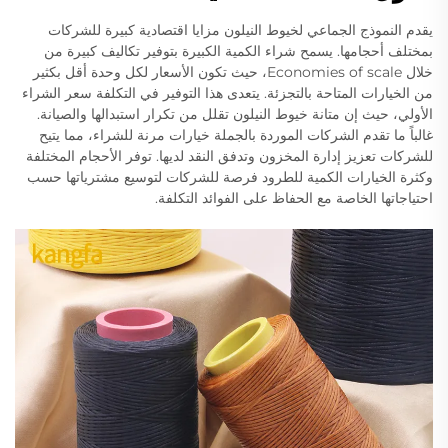
يقدم النموذج الجماعي لخيوط النيلون مزايا اقتصادية كبيرة للشركات
بمختلف أحجامها. يسمح شراء الكمية الكبيرة بتوفير تكاليف كبيرة من
خلال Economies of scale، حيث تكون الأسعار لكل وحدة أقل بكثير
من الخيارات المتاحة بالتجزئة. يتعدى هذا التوفير في التكلفة سعر الشراء
الأولي، حيث إن متانة خيوط النيلون تقلل من تكرار استبدالها والصيانة.
غالباً ما تقدم الشركات الموردة بالجملة خيارات مرنة للشراء، مما يتيح
للشركات تعزيز إدارة المخزون وتدفق النقد لديها. توفر الأحجام المختلفة
وكثرة الخيارات الكمية للطرود فرصة للشركات لتوسيع مشترياتها حسب
احتياجاتها الخاصة مع الحفاظ على الفوائد التكلفة.