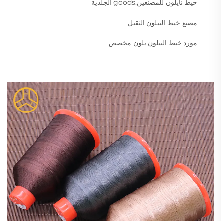
خيط نايلون للمصنعين.goods الجلدية
مصنع خيط النيلون الثقيل
مورد خيط النيلون بلون مخصص