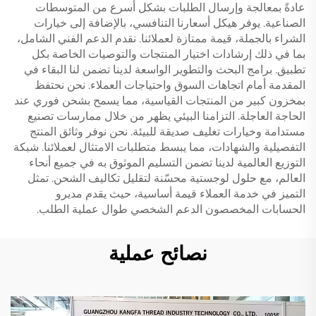
عادةً بمعالجة وإرسال الطلبات بشكل أسرع من المتوسطات
الصناعية. يوفر هيكل أسعارنا التنافسي، بالإضافة إلى خيارات
الشراء بالجملة، قيمة ممتازة لعملائنا. نقدم الدعم الفني الشامل،
بما في ذلك إرشادات اختيار المنتجات والتوصيات الخاصة بكل
تطبيق. برامج البحث والتطوير الواسعة لدينا تضمن لنا البقاء في
المقدمة أمام اتجاهات السوق واحتياجات العملاء. نحن نحتفظ
بمخزون كبير من المنتجات القياسية، مما يسمح بشحن فوري عند
الحاجة العاجلة. التزامنا البيئي يظهر من خلال ممارسات تصنيع
مستدامة وخيارات تغليف صديقة للبيئة. نحن نوفر وثائق المنتج
التفصيلية والشهادات، مما يبسط متطلبات الامتثال لعملائنا. شبكة
التوزيع العالمية لدينا تضمن التسليم الموثوق به في جميع أنحاء
العالم، مع حلول لوجستية محسّنة لتقليل تكاليف الشحن. تمثل
التميز في خدمة العملاء قيمة أساسية، حيث يقدم مديرو
الحسابات المخصصون الدعم الشخصي طوال عملية الطلب.
نصائح عملية