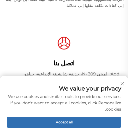
إلى كفاءات تكلفة ننقلها إلى عملائنا.
اتصل بنا
Add: المبنى N، 309، حديقة شانشينغ الإبداعية، جياهو
وانغجانغ، منطقة باييون، مدينة قوانغتشو، مقاطعة قوانغدونغ،
الصين، الرمز البريدي 510000
We value your privacy
هاتف:
+86-18925123039
We use cookies and similar tools to provide our services.
If you don't want to accept all cookies, click Personalize
البريد الإلكتروني:
[email protected]
cookies.
Accept all
حقوق الطبع والنشر © شركة قوانغتشو هونغكياو للصناعة المحدودة.