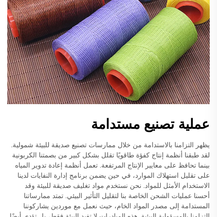
عملية تصنيع مستدامة
يظهر التزامنا بالاستدامة من خلال ممارسات تصنيع صديقة للبيئة شمولية.
لقد طبقنا أنظمة إنتاج كفؤة طاقويًا تقلل بشكل كبير من بصمتنا الكربونية
بينما تحافظ على معايير الإنتاج المرتفعة. تعمل أنظمة إعادة تدوير المياه
على تقليل استهلاك الموارد، في حين يضمن برنامج إدارة النفايات لدينا
الاستخدام الأمثل للمواد. نحن نستخدم مواد تغليف صديقة للبيئة وقد
أحسنا عمليات الشحن الخاصة بنا لتقليل التأثير البيئي. تمتد ممارساتنا
المستدامة إلى مصدر المواد الخام، حيث نعمل مع موردين يشاركوننا
التزامنا بالمسؤولية البيئية. هذه المبادرات لا تفيد البيئة فقط، بل تؤدي أيضًا