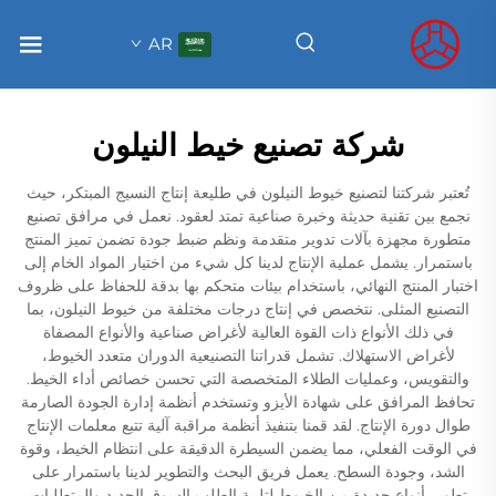
AR
شركة تصنيع خيط النيلون
تُعتبر شركتنا لتصنيع خيوط النيلون في طليعة إنتاج النسيج المبتكر، حيث
نجمع بين تقنية حديثة وخبرة صناعية تمتد لعقود. نعمل في مرافق تصنيع
متطورة مجهزة بآلات تدوير متقدمة ونظم ضبط جودة تضمن تميز المنتج
باستمرار. يشمل عملية الإنتاج لدينا كل شيء من اختيار المواد الخام إلى
اختبار المنتج النهائي، باستخدام بيئات متحكم بها بدقة للحفاظ على ظروف
التصنيع المثلى. نتخصص في إنتاج درجات مختلفة من خيوط النيلون، بما
في ذلك الأنواع ذات القوة العالية لأغراض صناعية والأنواع المصفاة
لأغراض الاستهلاك. تشمل قدراتنا التصنيعية الدوران متعدد الخيوط،
والتقويس، وعمليات الطلاء المتخصصة التي تحسن خصائص أداء الخيط.
تحافظ المرافق على شهادة الأيزو وتستخدم أنظمة إدارة الجودة الصارمة
طوال دورة الإنتاج. لقد قمنا بتنفيذ أنظمة مراقبة آلية تتبع معلمات الإنتاج
في الوقت الفعلي، مما يضمن السيطرة الدقيقة على انتظام الخيط، وقوة
الشد، وجودة السطح. يعمل فريق البحث والتطوير لدينا باستمرار على
تطوير أنواع جديدة من الخيوط لتلبية الطلب السوق الجديد والمتطلبات