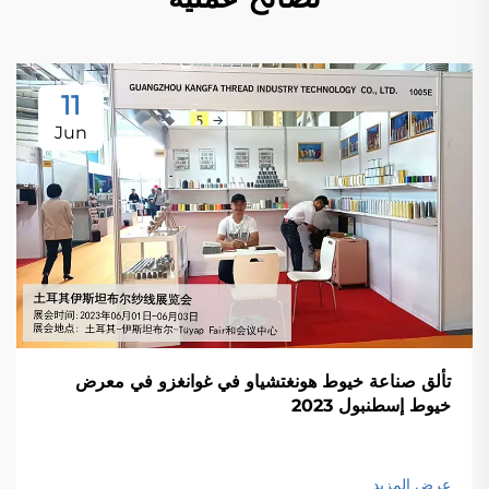
11
Jun
تألق صناعة خيوط هونغتشياو في غوانغزو في معرض
خيوط إسطنبول 2023
عرض المزيد