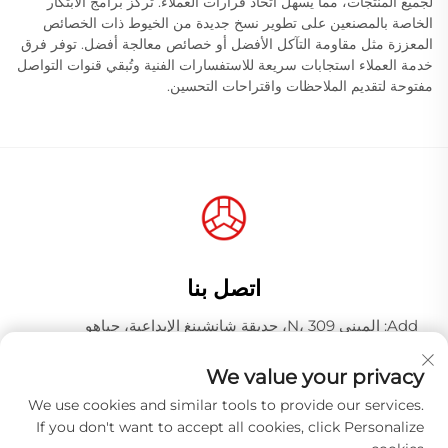
لجميع المنتجات، مما يسهل اتخاذ قرارات العملاء. تركز برامج الابتكار
الخاصة بالمصنعين على تطوير نسخ جديدة من الخيوط ذات الخصائص
المعززة مثل مقاومة التآكل الأفضل أو خصائص معالجة أفضل. توفر فرق
خدمة العملاء استجابات سريعة للاستفسارات الفنية وتُبقي قنوات التواصل
مفتوحة لتقديم الملاحظات واقتراحات التحسين.
اتصل بنا
Add: المبنى N، 309، حديقة شانشينغ الإبداعية، جياهو
وانغجانغ، منطقة باييون، مدينة قوانغتشو، مقاطعة قوانغدونغ،
الصين، الرمز البريدي 510000
We value your privacy
رقم الهاتف:
+86-18925123039
We use cookies and similar tools to provide our services.
If you don't want to accept all cookies, click Personalize
البريد الإلكتروني:
[email protected]