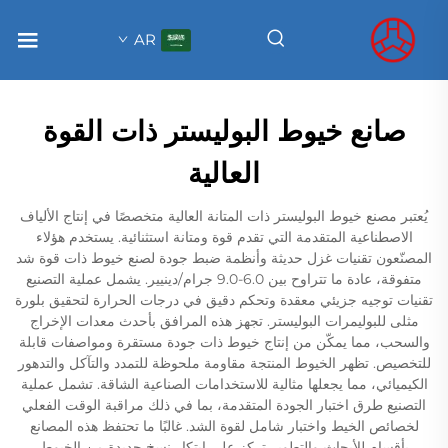
AR
صانع خيوط البوليستر ذات القوة
العالية
يُعتبر مصنع خيوط البوليستر ذات المتانة العالية متخصصًا في إنتاج الألياف
الاصطناعية المتقدمة التي تقدم قوة ومتانة استثنائية. يستخدم هؤلاء
المصنّعون تقنيات غزل حديثة وأنظمة ضبط جودة لصنع خيوط ذات قوة شد
متفوقة، عادة ما تتراوح بين 6.0-9.0 جرام/دينيير. يشمل عملية التصنيع
تقنيات توجيه جزيئي معقدة وتحكم دقيق في درجات الحرارة لتحقيق بلورة
مثلى للبوليمرات البوليستر. تجهز هذه المرافق بأحدث معدات الإخراج
والسحب، مما يمكّن من إنتاج خيوط ذات جودة مستقرة ومواصفات قابلة
للتخصيص. تظهر الخيوط المنتجة مقاومة ملحوظة للتمدد والتآكل والتدهور
الكيميائي، مما يجعلها مثالية للاستخدامات الصناعية الشاقة. تشمل عملية
التصنيع طرق اختبار الجودة المتقدمة، بما في ذلك مراقبة الوقت الفعلي
لخصائص الخيط واختبار شامل لقوة الشد. غالبًا ما تحتفظ هذه المصانع
بأقسام للأبحاث والتطوير تركز على ابتكار نسخ جديدة من الخيوط