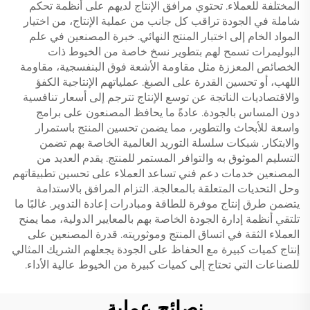
المختلفة للعملاء. تحتوي مرافق الإنتاج لديهم على أنظمة تحكم
شاملة في الجودة تراقب كل جانب من عملية الإنتاج، من اختيار
المواد الخام إلى اختبار المنتج النهائي. خبرة المصنعين في علم
البوليمرات تسمح لهم بتطوير نسخ خاصة من الخيوط ذات
الخصائص المعززة مثل مقاومة الأشعة فوق البنفسجية، مقاومة
اللهب، أو تحسين القدرة على الصبغ. عملياتهم الإنتاجية الكفؤ
والاقتصاديات الناتجة عن توسع الإنتاج تترجم إلى أسعار تنافسية
دون المساس بالجودة. عادةً ما يحافظ المصنعون على برامج
واسعة للأبحاث والتطوير، مما يضمن تحسين المنتج باستمرار
والابتكار. شبكات سلسلة التوريد العالمية الخاصة بهم تضمن
التسليم الموثوق به والتوافر المستمر للمنتج. يقدم العديد من
المصنعين خدمات دعم فني تساعد العملاء على تحسين تطبيقاتهم
وحل التحديات المتعلقة بالمعالجة. التزام المرافق بالاستدامة
يتضمن طرق إنتاج موفرة للطاقة ومبادرات إعادة التدوير. غالبًا ما
تلتقي أنظمة إدارة الجودة الخاصة بهم بالمعايير الدولية، مما يمنح
العملاء الثقة في اتساق المنتج وموثوريته. قدرة المصنعين على
إنتاج كميات كبيرة مع الحفاظ على الجودة يجعلهم الشريك المثالي
للصناعات التي تحتاج إلى كميات كبيرة من الخيوط عالية الأداء.
نصائح عملية