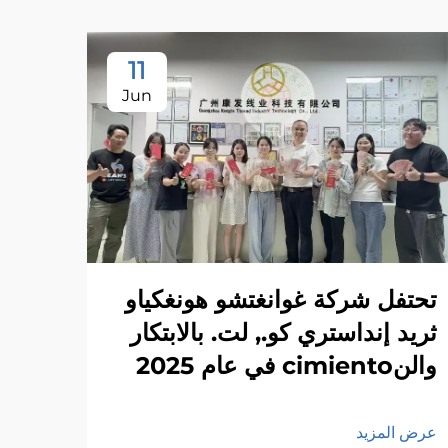
11
Jun
تحتفل شركة غوانغتشو هونغكياو
ثريد إنداستري كو., لت. بالابتكار
والنcimiento في عام 2025
عرض المزيد