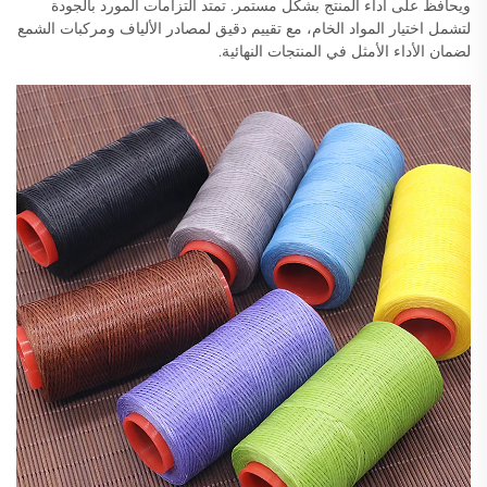
ويحافظ على أداء المنتج بشكل مستمر. تمتد التزامات المورد بالجودة
لتشمل اختيار المواد الخام، مع تقييم دقيق لمصادر الألياف ومركبات الشمع
لضمان الأداء الأمثل في المنتجات النهائية.