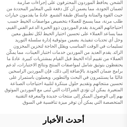
الشحن. يحافظ الموردون المحترفون على إجراءات صارمة
لضمان الجودة، مما يضمن أن كل دفعة تلبي المعايير المحددة من
حيث القوة والمتانة واتساق طبقة الشمع. عادةً ما يقدمون خيارات
طلب مرنة، مما يسمح للعملاء بتخصيص مواصفات الخيط حسب
احتياجاتهم الفريدة. يقدم الموردون ذوو الخبرة الدعم الفني القيم،
مما يساعد العملاء على تحسين اختيار الخيط لكل تطبيق معين
وحل أي تحديات تنفيذية. يضمن موثوقية إدارة سلسلة التوريد
تسليمات في الوقت المناسب ويقلل الحاجة لتخزين المخزون
الزائد. يقدم العديد من الموردين خدمات اختبار العينات، مما يمكّن
العملاء من تقييم أداء الخيط قبل القيام بمشتريات كبيرة. عادةً ما
يحتفظون بتوثيق شامل لمواصفات المنتج ونتائج الاختبارات، لدعم
برامج ضمان الجودة. بالإضافة إلى ذلك، فإن الموردين الراسخين
غالبًا ما يستثمرون في البحث والتطوير، ويعملون باستمرار على
تحسين منتجاتهم وتقديم حلول مبتكرة لتلبية احتياجات الصناعة
المتغيرة. يمكن أن تؤدي الشراكات التي تُبنى مع الموردين الموثوق
بهم إلى الوصول المبكر إلى منتجات جديدة والمعرفة التقنية
المتخصصة التي يمكن أن توفر ميزة تنافسية في السوق.
أحدث الأخبار