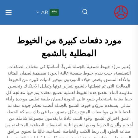
AR
مورد دفعات كبيرة من الخيوط
المطلية بالشمع
يُعتبر مزوّد خيوط شمعية بالجملة شريكًا أساسيًا في مختلف الصناعات
التصنيعية، حيث يقدم خيوط شمعية عالية الجودة مصممة لضمان المتانة
والأداء المتسق. يختص هؤلاء الموردون بتوفير كميات كبيرة من الخيوط
المعالجة التي تم تغطيتها بالشمع لتعزيز قوتها وتقليل الاحتكاك وتحسين
مقاومة الماء. تخضع هذه الخيوط لعملية تصنيع معقدة يتم فيها معالجة كل
خيط بعناية باستخدام شمع عالي الجودة لضمان طبقة تغليف موحدة وأداء
مثالي. يستخدم مزوّدو خيوط الشمع بالجملة أنظمة تحكم جودة متقدمة
للحفاظ على مواصفات المنتج بشكل متسق، بما في ذلك سماكة الخيط،
عمق اختراق الشمع، وقوة الشد. عادةً ما يقدمون مجموعة شاملة من
أحجام وألوان الخيوط وصيغ الشمع لتلبية التطبيقات الصناعية المختلفة، من
صناعة الجلود إلى ربط الكتب والخياطة الصناعية. غالبًا ما تحتوي مرافق
المورد على معدات شمع حديثة تضمن توزيعًا متساويًا لطبقة الشمع، مما