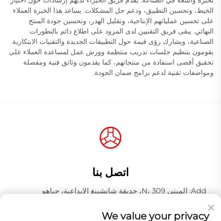
بخبرة واسعة في الصناعة. يقدم فريق الخبراء لديهم إرشادات حول اختيار
الخيط، وتحسين التطبيق، ودعم حل المشكلات. يساعد هذا الخبرة العملاء
على تحسين عملياتهم الإنتاجية، وتقليل الهدر، وتحسين جودة المنتج
النهائي. يبقى فريق التقنيين لدى المزود على اطلاع دائم بالتطورات
الصناعية، ويشارك رؤى قيمة حول التطبيقات الجديدة والتقنيات الابتكارية.
يقومون بتنظيم جلسات تدريب منتظمة وورش عمل لمساعدة العملاء على
تحقيق أقصى استفادة من منتجاتهم، كما يقدمون وثائق فنية ومفصلة
ومواصفات تقنية لدعم برامج ضمان الجودة.
اتصل بنا
Add: المبنى N، 309، حديقة شانشينغ الإبداعية، جياهو
وانغجانغ، منطقة باييون، مدينة قوانغتشو، مقاطعة قوانغدونغ،
الصين، الرمز البريدي 510000
We value your privacy