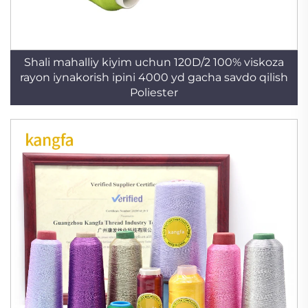
Shali mahalliy kiyim uchun 120D/2 100% viskoza
rayon iynakorish ipini 4000 yd gacha savdo qilish
Poliester