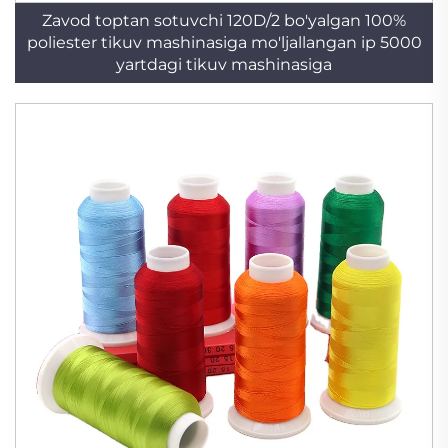
Zavod toptan sotuvchi 120D/2 bo'yalgan 100%
poliester tikuv mashinasiga mo'ljallangan ip 5000
yartdagi tikuv mashinasiga