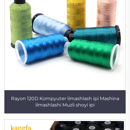
Rayon 120D Kompyuter ilmashlash ipi Mashina
ilmashlashi Muzli shoyi ipi