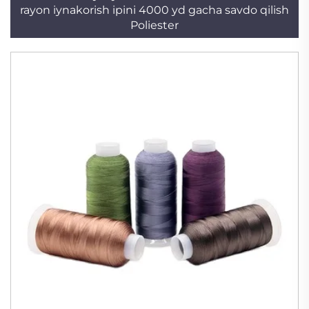
rayon iynakorish ipini 4000 yd gacha savdo qilish
Poliester