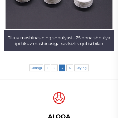
Tikuv mashinasining shpulyasi - 25 dona shpulya
ipi tikuv mashinasiga xavfsizlik qutisi bilan
Oldingi
1
2
3
4
Keyingi
ALOQA