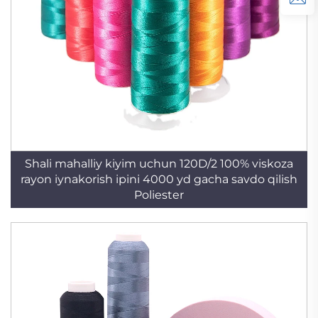
Shali mahalliy kiyim uchun 120D/2 100% viskoza
rayon iynakorish ipini 4000 yd gacha savdo qilish
Poliester