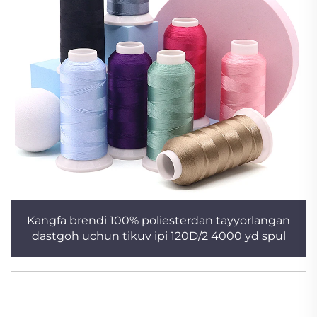
Kangfa brendi 100% poliesterdan tayyorlangan
dastgoh uchun tikuv ipi 120D/2 4000 yd spul