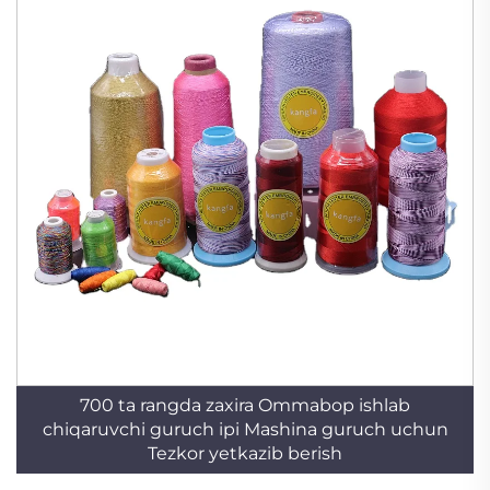
700 ta rangda zaxira Ommabop ishlab
chiqaruvchi guruch ipi Mashina guruch uchun
Tezkor yetkazib berish