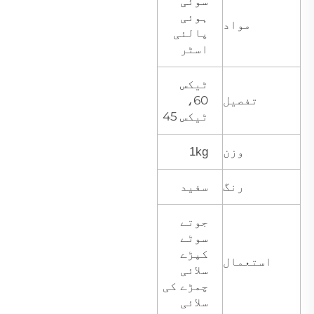
سوئی
ہوئی
مواد
پالئی
اسٹر
ٹیکس
60،
تفصیل
ٹیکس 45
وزن
1kg
رنگ
سفید
جوتے
سوٹے
کپڑے
استعمال
سلائی
چمڑے کی
سلائی