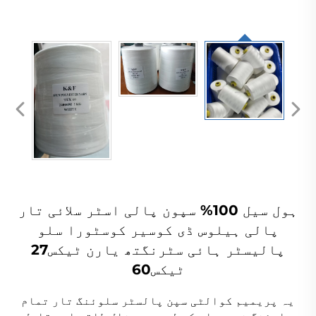
ہول سیل 100% سپون پالی اسٹر سلائی تار
پالی ہیلوس ڈی کوسیر کوسٹورا سلو
پالیسٹر ہائی سٹرنگتھ یارن ٹیکس27
ٹیکس60
یہ پریمیم کوالٹی سپن پالسٹر سلوئنگ تار تمام