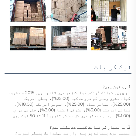
فیک کی بات
1. ہم کون ہیں؟   
ہم چین، گوانگ ڈونگ، گوانگ زهو میں قائم ہیں، 2015 سے شروع 
کیا، مشرق وسطی کو فروخت کیا (25.00%)، وسطی امریکہ 
(25.00%)، مقامی منڈی (25.00%)، جنوبی امریکہ (18.00%)، 
شمالی امریکہ (3.00%)، مشرقی ایشیا (3.00%)، جنوبی یورپ 
(1.00%)۔ ہمارے دفتر میں کل ملا کر تقریباً 11 تا 50 لوگ ہیں۔ 
2. ہم معیار کی ضمانت کیسے دے سکتے ہیں؟   
ہمیشہ بڑے پیمانے پر پیداوار سے پہلے ایک پیشگی نمونہ؛   