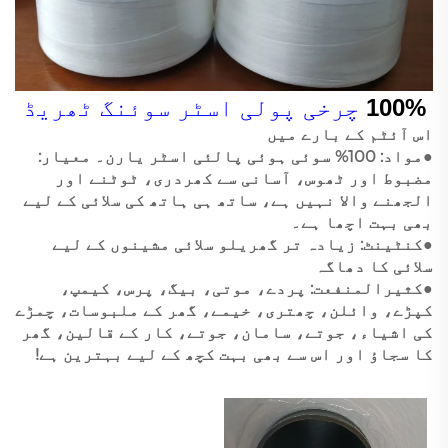
100%
چرخی پولی اسٹر سوئنگ ٹھریڈ
اس آئٹم کے بارے میں
●مواد: 100% سوئی ہوئی پالئی اسٹر یارن۔ معیار:
مضبوط اور ٹھوس، آسانی سے کھردری، ٹوٹنے اور
الجھنے والا نہیں ہے، ساتھ ہی ہاتھ کی سلائی کے لیے
بھی بہت اچھا ہے۔
●کنٹینٹ: زیادہ تر گھریلو سلائی مشینوں کے لیے
سلائی کا دھاگہ
●کثیرالمنفعت: پردے، موتی، بیگ، پرس، کیمپ،
کپڑے، وائلن، چھتری، خیمے، گھر کے ملبوسات، چمڑے
کی اشیاء، جوتے، سامان، جوتے، کار کے قالین، گھر
کا سجاؤ اور اس سے بھی بہت کچھ کے لیے بہترین ہے!