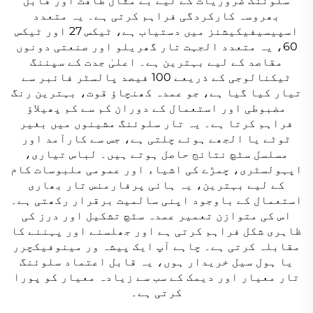
سلوئنگ ضروریات کے لیے بے مثال طاقت اور قابل
بھروسہ کارکردگی فراہم کرتی ہے۔ یہ متعدد
اسپیسیفیکیشنز میں دستیاب ہے، ٹیکس 27 اور ٹیکس
60، یہ متعدد الجہت تار گھریلو اور صنعتی دونوں
مقاصد کے لیے بہترین ہے۔ اعلیٰ جدت کے سپننگ
ٹیکنالوجی کے ذریعے 100 فیصد پالسٹر فائبر سے
تیار کیا گیا ہے، جو عمدہ کھنچاؤ قوت، بہترین رنگ
مضبوطی اور استعمال کے دوران کم سے کم پھیلاؤ
فراہم کرتا ہے۔ یہ تار سلوئنگ مشینوں میں بغیر
ٹوٹے یا الجھے ہوئے چلتی ہے، جس سے کارآمد اور
مسلسل سٹچ نتائج حاصل ہوتے ہیں۔ لباس تیاری،
اپہولسٹری، چمڑے کی اشیاء اور عمومی ملبوسات کام
کے لیے بہترین، یہ ہائی پرفارمنس تار بھاری
استعمال کے باوجود اپنی سالمیت برقرار رکھتی ہے۔
اس کی متوازن تعمیر عمدہ سٹچ تشکیل اور درز کی
ظاہری شکل فراہم کرتی ہے اور جھلسنے اور پہننے کا
مقابلہ کرتی ہے۔ چاہے آپ ایک پیشہ ور مینوفیکچرر
یا ہول سیل خریدار ہوں، یہ قابل اعتماد سلوئنگ
تار معیار اور دیمک کے سب سے زیادہ معیار کو پورا
کرتی ہے۔