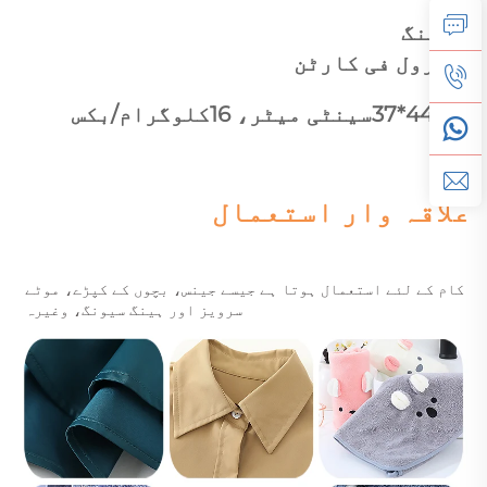
پیکنگ 
24 رول فی کارٹن 
53*44*37سینٹی میٹر، 16کلوگرام/بکس 
علاقہ وار استعمال 
کام کے لئے استعمال ہوتا ہے 
جیسے جینس، بچوں کے کپڑے، موٹے 
سرویز 
اور ہینگ سیونگ، 
وغیرہ 