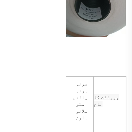
سوئی
ہوئی
پروڈکٹ کا
پالئی
نام
اسٹر
سلائی
یارن