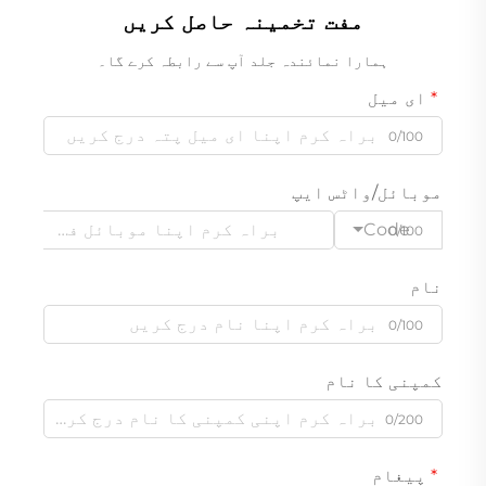
مفت تخمینہ حاصل کریں
ہمارا نمائندہ جلد آپ سے رابطہ کرے گا۔
ای میل
0/100
موبائل/واٹس ایپ
Code
0/100
نام
0/100
کمپنی کا نام
0/200
پیغام