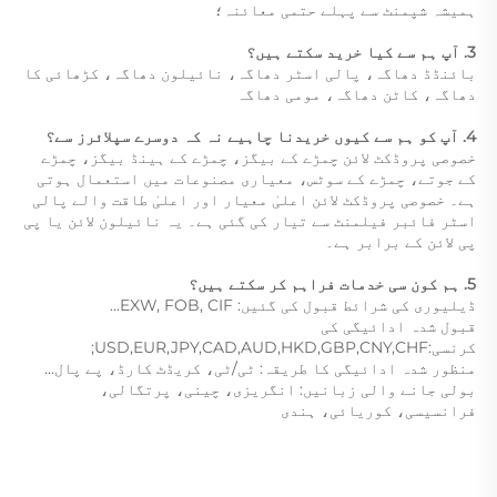
ہمیشہ شپمنٹ سے پہلے حتمی معائنہ؛   
3. آپ ہم سے کیا خرید سکتے ہیں؟   
بائنڈڈ دھاگہ، پالی اسٹر دھاگہ، نائیلون دھاگہ، کڑھائی کا 
دھاگہ، کاٹن دھاگہ، مومی دھاگہ 
4. آپ کو ہم سے کیوں خریدنا چاہیے نہ کہ دوسرے سپلائرز سے؟   
خصوصی پروڈکٹ لائن چمڑے کے بیگز، چمڑے کے ہینڈ بیگز، چمڑے 
کے جوتے، چمڑے کے سوٹس، معیاری مصنوعات میں استعمال ہوتی 
ہے۔ خصوصی پروڈکٹ لائن اعلیٰ معیار اور اعلیٰ طاقت والے پالی 
اسٹر فائبر فیلمنٹ سے تیار کی گئی ہے۔ یہ نائیلون لائن یا پی 
پی لائن کے برابر ہے۔ 
5. ہم کون سی خدمات فراہم کر سکتے ہیں؟   
ڈیلیوری کی شرائط قبول کی گئیں: EXW, FOB, CIF... 
قبول شدہ ادائیگی کی 
کرنسی:USD,EUR,JPY,CAD,AUD,HKD,GBP,CNY,CHF;   
منظور شدہ ادائیگی کا طریقہ: ٹی/ٹی، کریڈٹ کارڈ، پے پال... 
بولی جانے والی زبانیں: انگریزی، چینی، پرتگالی، 
فرانسیسی، کوریائی، ہندی 