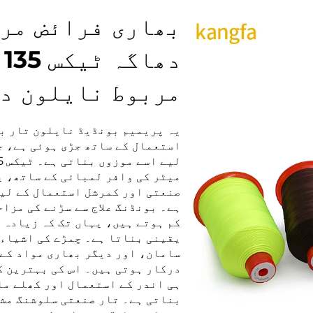
بھاری فرائض مر
مربوط نایلون د
یہ پریمیم بونڈیڈ نایلون تار ب
استعمال کے ساتھ جڑی ہوئی ہے، ج
میٹر کی وافر لمبائی کے ساتھ، ی
صنعتی اور کمرشل استعمال کے لی
ہے۔ بونڈنگ علاج سے سڑنے کی مزا
کم ہوتے ہیں، یہاں تک کہ زیادہ ر
یقینی بناتا ہے۔ چمڑے کی اشیاء
سامان، اور دیگر بھاری مواد کے 
درکار ہوتی ہیں۔ اس کی بہترین 
ہی اندر کے استعمال اور کھلے ما
بناتی ہے۔ تار صنعتی سلوشنگ مش