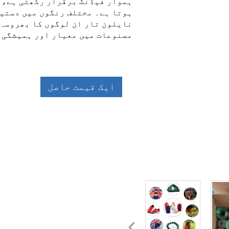
ہموار فیڈنگ برقرار رکھتی ہے، ج
ہوتا ہے۔ مختلف رنگوں میں دستی
نایلون تار ان لوگوں کا بھروسہ 
مصنوعات میں معیار اور ہمیشگی 
ایک قیمت حاصل
کریں