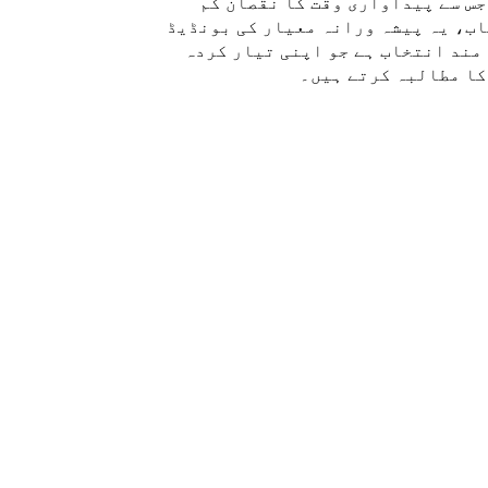
س سے پیداواری وقت کا نقصان کم
اب، یہ پیشہ ورانہ معیار کی بونڈیڈ
مند انتخاب ہے جو اپنی تیار کردہ
کا مطالبہ کرتے ہیں۔