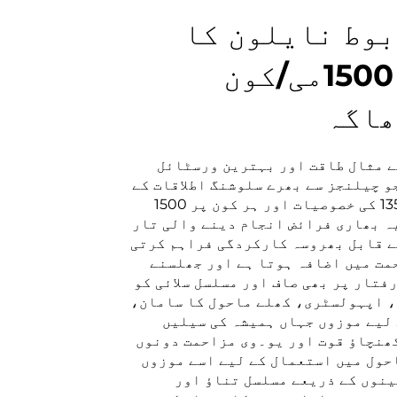
بوط نایلون کا
دھاگہ ٹیکس 135 1500می/کون
ھاگہ
ے مثال طاقت اور بہترین ورسٹائل
و چیلنجز سے بھرے سلوشنگ اطلاقات کے
لیے اسے موزوں بناتی ہے۔ ٹیکس 135 کی خصوصیات اور ہر کون پر 1500
ہ بھاری فرائض انجام دینے والی تار
ے قابل بھروسہ کارکردگی فراہم کرتی
حمت میں اضافہ ہوتا ہے اور جھلسنے
فتار پر بھی صاف اور مسلسل سلائی کو
، اپہولسٹری، کھلے ماحول کا سامان،
لیے موزوں جہاں ہمیشہ کی سیلیں
کھنچاؤ قوت اور یو۔وی مزاحمت دونوں
حول میں استعمال کے لیے اسے موزوں
ینوں کے ذریعے مسلسل تناؤ اور