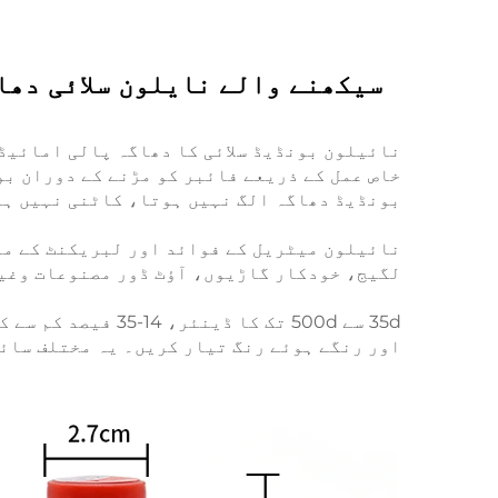
خاص عمل کے ذریعے فائبر کو مڑنے کے دوران بو
بونڈیڈ دھاگہ الگ نہیں ہوتا، کاٹنی نہیں ہو
نائیلون میٹریل کے فوائد اور لبریکنٹ کے مؤث
لگیج، خودکار گاڑیوں، آؤٹ ڈور مصنوعات وغیر
اور رنگے ہوئے رنگ تیار کریں۔ یہ مختلف سائ