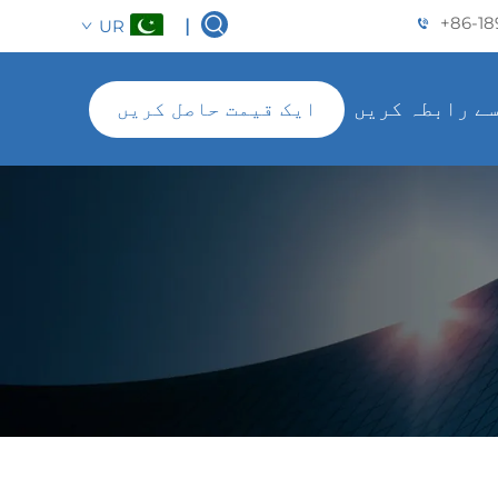
+86-18
UR
|
سے رابطہ کریں
ایک قیمت حاصل کریں