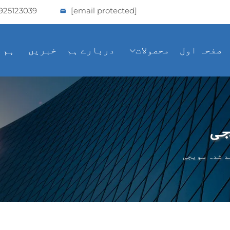
925123039
[email protected]
صفحہ اول
محصولات
دربارے ہم
خبریں
ہم 
ی
د شدہ سویجی