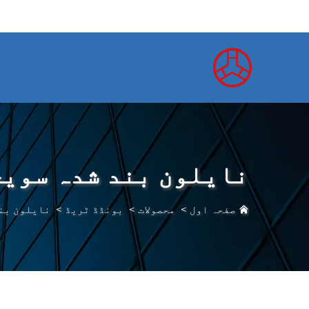
نایلون بند شدہ سویج
صفحہ اول
>
محصولات
>
بونڈڈ ٹریڈ
>
نایلون بن