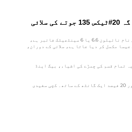
سیکھنے والے نایلون سلائی دھاگہ کی فروخت ہائی ٹینیسٹی نایلون دھاگہ 20#ٹیکس 135 جوتے کی سلائی
نائیلون بونڈیڈ سلائی کا دھاگہ پالی امائیڈ 6.6 سینٹھیٹک فائبر سے تیار کیا جاتا ہے، جس کا مقبول نام نائیلون 6.6 یا 6 سینٹھیٹک فائبر ہے،
جیسا مکمل کر دیا جاتا ہے، سلائی کے دوران،
ہ تمام قسم کی چمڑے کی اشیاء، بیگ اینڈ
35d سے 500d تک کا ڈینئر، 14-35 فیصد کم سے کم-زیادہ ایلونگیشن کے ساتھ۔ 80 فیصد بغیر گانٹھ کے اور 20 فیصد ایک گانٹھ کے ساتھ۔ کچی سفیدی