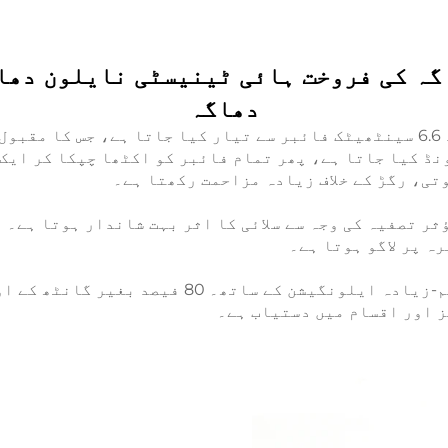
دھاگہ
نڈ کیا جاتا ہے، پھر تمام فائبر کو اکٹھا چپکا کر ایک 
تی، رگڑ کے خلاف زیادہ مزاحمت رکھتا ہے۔
ر تصفیہ کی وجہ سے سلائی کا اثر بہت شاندار ہوتا ہے۔ ی
ہ پر لاگو ہوتا ہے۔
ز اور اقسام میں دستیاب ہے۔